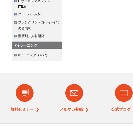
ITサービスマネジメント
ITIL®
グローバル人材
フランクリン・コヴィー(7つ
の習慣®)
階層別／人材開発
▼eラーニング
eラーニング（ASP）
無料セミナー ❯
メルマガ登録 ❯
公式ブログ 