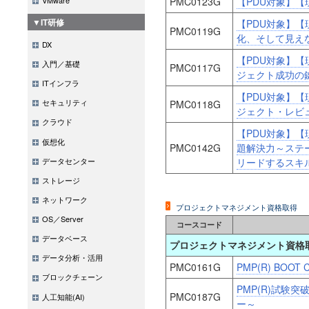
PMC0123G
【PDU対象】
▼IT研修
【PDU対象】
PMC0119G
化、そして見え
DX
【PDU対象】【
入門／基礎
PMC0117G
ジェクト成功の
ITインフラ
【PDU対象】
セキュリティ
PMC0118G
ジェクト・レビ
クラウド
【PDU対象】
仮想化
PMC0142G
題解決力～ステ
データセンター
リードするスキ
ストレージ
ネットワーク
プロジェクトマネジメント資格取得
OS／Server
コースコード
データベース
プロジェクトマネジメント資格
データ分析・活用
PMC0161G
PMP(R) BOO
ブロックチェーン
PMP(R)試験
PMC0187G
人工知能(AI)
ー～