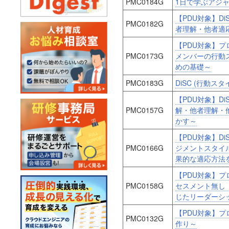
PMC0184G
1日で学ぶアジ
【PDU対象】D
PMC0182G
者理解・他者適
【PDU対象】
PMC0173G
メンバーの行動
めの基礎～
PMC0183G
DiSC (行動
【PDU対象】D
PMC0157G
解・他者理解・
かす～
【PDU対象】D
PMC0166G
ジメントスタイ
果的な適応方法
【PDU対象】プ
PMC0158G
セスメント無し
じたリーダーシ
【PDU対象】プ
PMC0132G
作り～