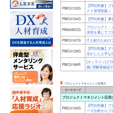
【PDU対象】プ
PMC0133G
クト管理実践～
PMC0154G
【PDU対象】
プロジェクト・
PM0085CG
演習を通じてプ
PMC0167G
IT人材のための
【PDU対象】
PMC0129G
活かした上手な
[オンライン]プロジ
PMC0186R
拠) 理解度確認
プロジェクトマネジメント応用力
コースコード
プロジェクトマネジメント応用
【PDU対象】
PMC0150G
ーズ分析からプ