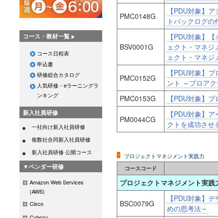
【PDU対象】
PMC0148G
トバックログの
【PDU対象】【
コース・教材一覧
BSV0001G
ェクト・マネジメ
コース日程表
ェクト・マネジ
申込書
【PDU対象】
研修総合カタログ
PMC0152G
ント ～プロア
人気研修・eラーニングラ
ンキング
PMC0153G
【PDU対象】
新入社員研修
【PDU対象】ア
PM0044CG
クトを成功させ
一社向け新入社員研修
複数社合同新入社員研修
新入社員研修 公開コース
プロジェクトマネジメント実践力
▼ベンダー研修
コースコード
プロジェクトマネジメント実践
Amazon Web Services
(AWS)
【PDU対象】
BSC0079G
Cisco
めの思考法～
Cybozu