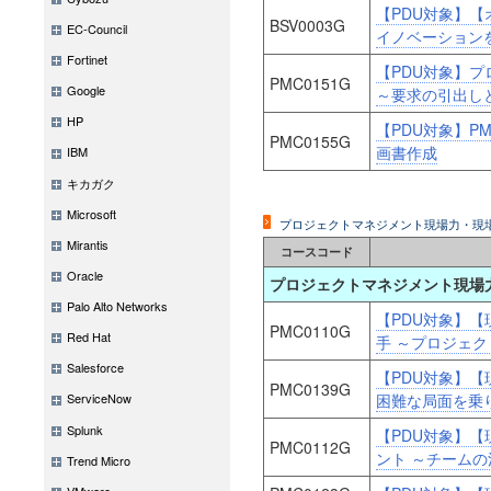
【PDU対象】【オ
BSV0003G
EC-Council
イノベーション
Fortinet
【PDU対象】
PMC0151G
Google
～要求の引出し
HP
【PDU対象】PM
PMC0155G
画書作成
IBM
キカガク
Microsoft
プロジェクトマネジメント現場力・現
Mirantis
コースコード
Oracle
プロジェクトマネジメント現場
Palo Alto Networks
【PDU対象】
PMC0110G
Red Hat
手 ～プロジェ
Salesforce
【PDU対象】
PMC0139G
困難な局面を乗
ServiceNow
Splunk
【PDU対象】
PMC0112G
ント ～チーム
Trend Micro
VMware