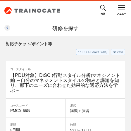
研修を探す
対応チケット/ポイント等
13
PDU (Power Skills)
Select6
コースタイトル
【PDU対象】DiSC (行動スタイル分析)マネジメント
編 ～自分のマネジメントスタイルの強みと課題を知
り、部下のニーズに合わせた効果的な適応方法を学
ぶ～
コースコード
形式
PMC0166G
講義＋演習
期間
時間
2日間
9:30～17:00