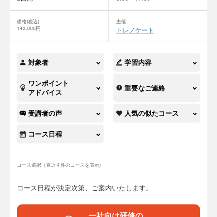
価格(税込)
主催
143,000円
トレノケート
対象者
学習内容
ワンポイント
重要なご連絡
アドバイス
受講者の声
人気の似たコース
コース日程
コース選択（直近４件のコースを表示)
コース日程が決定次第、ご案内いたします。
一社向け研修の