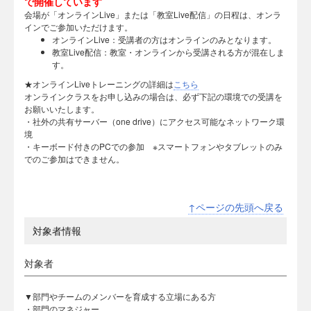
で開催しています
会場が「オンラインLive」または「教室Live配信」の日程は、オンラ
インでご参加いただけます。
オンラインLive：受講者の方はオンラインのみとなります。
教室Live配信：教室・オンラインから受講される方が混在しま
す。
★オンラインLiveトレーニングの詳細は
こちら
オンラインクラスをお申し込みの場合は、必ず下記の環境での受講を
お願いいたします。
・社外の共有サーバー（one drive）にアクセス可能なネットワーク環
境
・キーボード付きのPCでの参加 ※スマートフォンやタブレットのみ
でのご参加はできません。
↑ページの先頭へ戻る
対象者情報
対象者
▼部門やチームのメンバーを育成する立場にある方
・部門のマネジャー