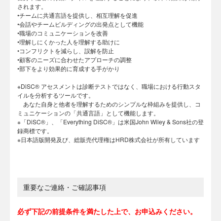
されます。
•チームに共通言語を提供し、相互理解を促進
•会話やチームビルディングの出発点として機能
•職場のコミュニケーションを改善
•理解しにくかった人を理解する助けに
•コンフリクトを減らし、誤解を防止
•顧客のニーズに合わせたアプローチの調整
•部下をより効果的に育成する手がかり
※DiSC® アセスメントは診断テストではなく、職場における行動スタ
イルを分析するツールです。
あなた自身と他者を理解するためのシンプルな枠組みを提供し、コ
ミュニケーションの「共通言語」として機能します。
※「DiSC®」、「Everything DiSC®」は米国John Wiley & Sons社の登
録商標です。
※日本語版開発及び、総販売代理権はHRD株式会社が所有しています
重要なご連絡・ご確認事項
必ず下記の前提条件を満たした上で、お申込みください。