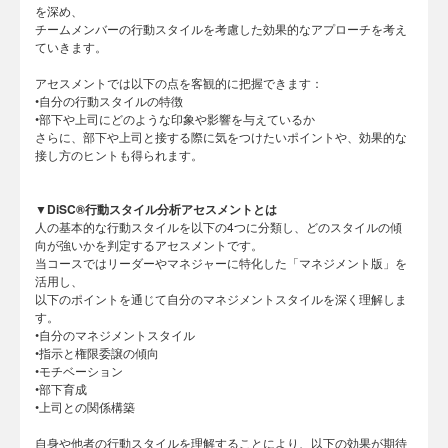
を深め、
チームメンバーの行動スタイルを考慮した効果的なアプローチを考え
ていきます。
アセスメントでは以下の点を客観的に把握できます：
•自分の行動スタイルの特徴
•部下や上司にどのような印象や影響を与えているか
さらに、部下や上司と接する際に気をつけたいポイントや、効果的な
接し方のヒントも得られます。
▼DiSC®行動スタイル分析アセスメントとは
人の基本的な行動スタイルを以下の4つに分類し、どのスタイルの傾
向が強いかを判定するアセスメントです。
当コースではリーダーやマネジャーに特化した「マネジメント版」を
活用し、
以下のポイントを通じて自分のマネジメントスタイルを深く理解しま
す。
•自分のマネジメントスタイル
•指示と権限委譲の傾向
•モチベーション
•部下育成
•上司との関係構築
自身や他者の行動スタイルを理解することにより、以下の効果が期待