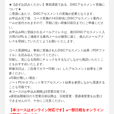
★【必ずお読みください】事前課題である、DiSCアセスメント実施に
ついて★
ご受講にあたり、DiSCアセスメントの実施が必要となります。
お申込み完了後、コース実施の14日前頃にDiSCアセスメント案内メ
ールが送付されますので、手順に従い研修日前日までにご準備くださ
い。
お申込み時に登録されるメールアドレスは、後日DiSCアセスメント入
力用のURLをご連絡する案内メールが確実に届く、個人のメールアド
レスを登録していただくようお願いいたします。
コース受講時は、事前に実施されたDiSCアセスメント結果（PDFファ
イル）を読み込んでおいてください。
印刷し、気になる箇所にチェックをするなどしながら熟読いただくこ
とをおすすめいたします。
研修当日は、ご自身でカラー印刷（※）したアセスメント結果をご持
参ください。
※印刷が難しい場合：
ノートPCやタブレット等でアセスメント結果を参照しながら受講する
ことも可能です。
本コースのお申込み期限は5営業日前です。
※講習会開催日の５営業日前以降は、日程変更・受講者変更をお受け
できませんので、十分にご注意ください。
【本コースはオンライン対応です】※一部日程をオンライン