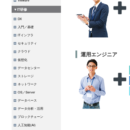
▼IT研修
DX
入門／基礎
ITインフラ
セキュリティ
クラウド
運用エンジニア
仮想化
データセンター
ストレージ
ネットワーク
OS／Server
データベース
データ分析・活用
ブロックチェーン
人工知能(AI)