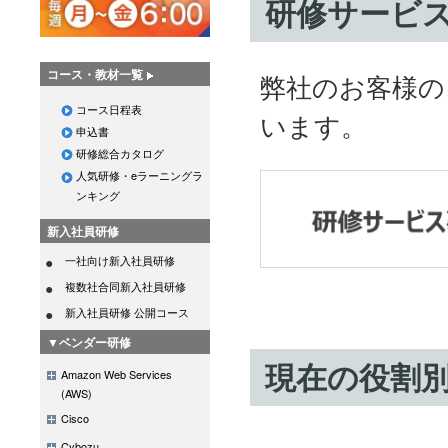
研修サービ
コース・教材一覧
弊社のお客様の
コース日程表
います。
申込書
研修総合カタログ
人気研修・eラーニングラ
ンキング
新入社員研修
一社向け新入社員研修
複数社合同新入社員研修
新入社員研修 公開コース
▼ベンダー研修
現在の役割
Amazon Web Services
(AWS)
Cisco
Cybozu