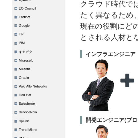
クラウド時代で
EC-Council
たく異なるため
Fortinet
現在の役割にど
Google
とされる人材と
HP
IBM
キカガク
インフラエンジニア
Microsoft
Mirantis
Oracle
Palo Alto Networks
Red Hat
Salesforce
ServiceNow
開発エンジニア(プロ
Splunk
Trend Micro
VMware