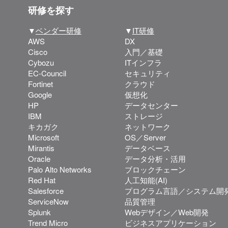
研修を探す
▼
ベンダー研修
▼
IT研修
AWS
DX
Cisco
入門／基礎
Cybozu
ITインフラ
EC-Council
セキュリティ
Fortinet
クラウド
Google
仮想化
HP
データセンター
IBM
ストレージ
キカガク
ネットワーク
Microsoft
OS／Server
Mirantis
データベース
Oracle
データ分析・活用
Palo Alto Networks
ブロックチェーン
Red Hat
人工知能(AI)
Salesforce
プログラム言語／システム開
ServiceNow
品質管理
Splunk
Webデザイン／Web開発
Trend Micro
ビジネスアプリケーション