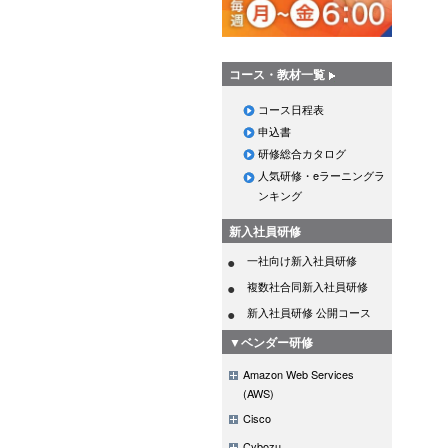
コース・教材一覧
コース日程表
申込書
研修総合カタログ
人気研修・eラーニングラ
ンキング
新入社員研修
一社向け新入社員研修
複数社合同新入社員研修
新入社員研修 公開コース
▼ベンダー研修
Amazon Web Services
(AWS)
Cisco
Cybozu