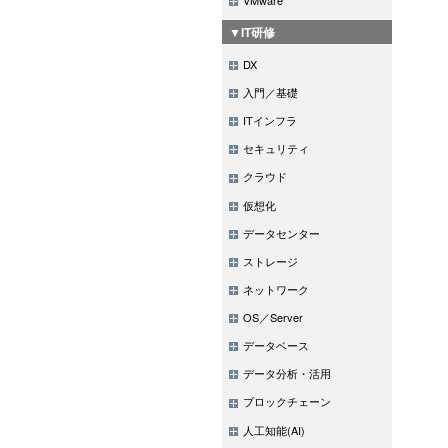
▼IT研修
DX
入門／基礎
ITインフラ
セキュリティ
クラウド
仮想化
データセンター
ストレージ
ネットワーク
OS／Server
データベース
データ分析・活用
ブロックチェーン
人工知能(AI)