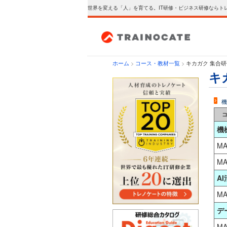
世界を変える「人」を育てる。IT研修・ビジネス研修ならト
ホーム
>
コース・教材一覧
>
キカガク 集合
キ
機
機
MA
MA
A
MA
デ
MA