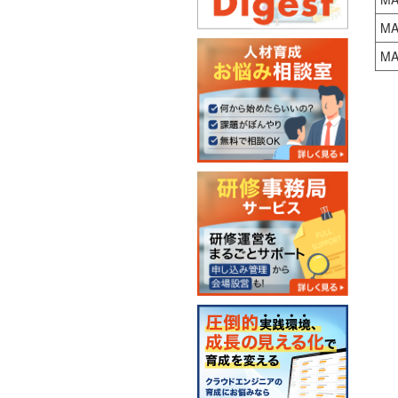
MA
MA