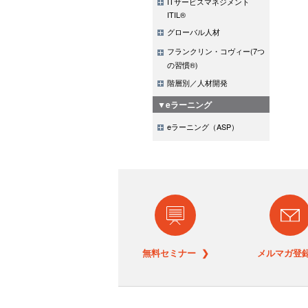
ITサービスマネジメント
ITIL®
グローバル人材
フランクリン・コヴィー(7つ
の習慣®)
階層別／人材開発
▼eラーニング
eラーニング（ASP）
無料セミナー ❯
メルマガ登録