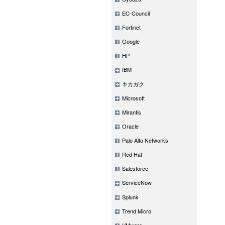
EC-Council
Fortinet
Google
HP
IBM
キカガク
Microsoft
Mirantis
Oracle
Palo Alto Networks
Red Hat
Salesforce
ServiceNow
Splunk
Trend Micro
VMware