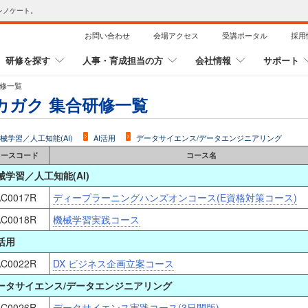
レノケート。
お問い合わせ
会場アクセス
受講ポータル
採用
研修を探す
人事・育成担当の方
会社情報
サポート
研修一覧
カガク 集合研修一覧
械学習／人工知能(AI)
AI活用
データサイエンス/データエンジニアリング
コースコード
コース名
械学習／人工知能(AI)
C0017R
ディープラーニングハンズオンコース(E資格対策コース)
C0018R
機械学習実践コース
I活用
C0022R
DX ビジネス企画立案コース
ータサイエンス/データエンジニアリング
C0026R
データサイエンス実践コース(3日間版)