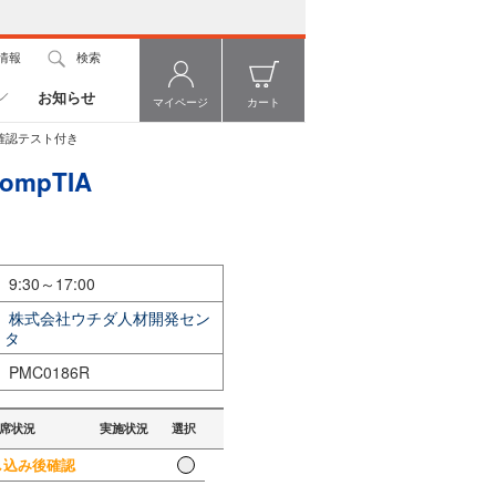
情報
検索
お知らせ
マイページ
カート
解度確認テスト付き
mpTIA
9:30～17:00
株式会社ウチダ人材開発セン
タ
PMC0186R
席状況
実施状況
選択
込み後確認