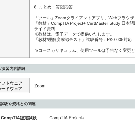
8. まとめ・質疑応答

「ツール」Zoomクライアントアプリ、Webブラウザ

「教材」CompTIA Project+ CertMaster Study
ライド資料

※教材は、電子データで提供いたします。

「教材/理解度確認テスト」試験番号：PK0-005対応

※コースカリキュラム、使用ツールは予告なく変更
/演習内容詳細
ソフトウェア
Zoom
ハードウェア
連試験や資格との関連
CompTIA認定試験
CompTIA Project+