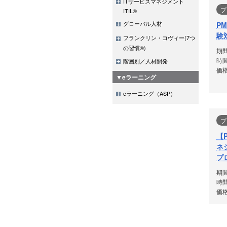
ITサービスマネジメント
プ
ITIL®
グローバル人材
PM
験
フランクリン・コヴィー(7つ
の習慣®)
期
時間
階層別／人材開発
価格
▼eラーニング
eラーニング（ASP）
プ
【
ネ
プ
期
時間
価格