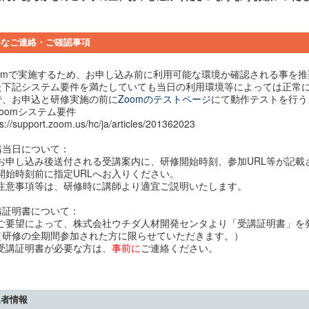
要なご連絡・ご確認事項
oomで実施するため、お申し込み前に利用可能な環境か確認される事を
た下記システム要件を満たしていても当日の利用環境等によっては正常
で、お申込と研修実施の前に
Zoomのテストページ
にて動作テストを行う
oomシステム要件
ps://support.zoom.us/hc/ja/articles/201362023
講当日について：
お申し込み後送付される受講案内に、研修開始時刻、参加URL等が記載
開始時刻前に指定URLへお入りください。
注意事項等は、研修時に講師より適宜ご説明いたします。
講証明書について：
ご要望によって、株式会社ウチダ人材開発センタより「受講証明書」を
研修の全期間参加された方に限らせていただきます。）
受講証明書が必要な方は、
事前に
ご連絡ください。
象者情報