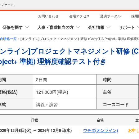
レノケート。
お問い合わせ
会場アクセス
受講ポータル
採用
研修を探す
人事・育成担当の方
会社情報
サポート
集合研修一覧
>
[オンライン]プロジェクトマネジメント研修 (CompTIA Project+ 準拠) 理
オンライン]プロジェクトマネジメント研修 (Co
roject+ 準拠) 理解度確認テスト付き
期間
2日間
時間
価格(税込)
121,000円(税込)
主催
形式
講義＋演習
コースコード
日程
会場
空
026年12月8日(火) ～ 2026年12月9日(水)
ウチダ(オンライン)
お申し