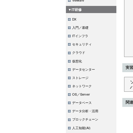
▼IT研修
DX
入門／基礎
ITインフラ
セキュリティ
クラウド
仮想化
実習
データセンター
ストレージ
ネットワーク
OS／Server
関
データベース
データ分析・活用
ブロックチェーン
人工知能(AI)