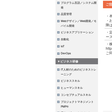
プログラム言語／システム開
ご
発
品質管理
・
・
Webデザイン／Web開発／モ
降
バイル開発
・
ビジネスアプリケーション
ー
自動化
・
IoT
http
ご
DevOps
▼ビジネス研修
IT人材のためのビジネストレ
ーニング
ビジネススキル
ヒューマンスキル
コンセプチュアルスキル
プロジェクトマネジメント
PMP®