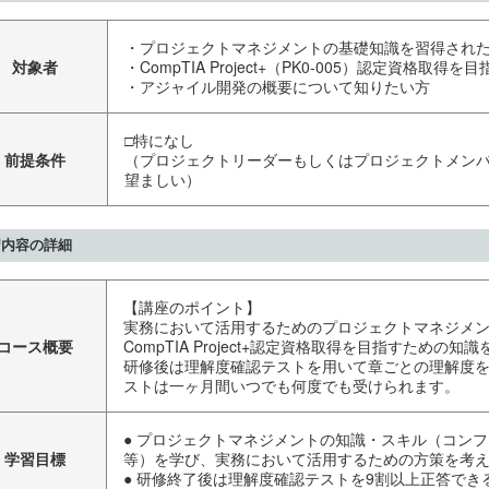
・プロジェクトマネジメントの基礎知識を習得され
対象者
・CompTIA Project+（PK0-005）認定資格取得を
・アジャイル開発の概要について知りたい方
□特になし
前提条件
（プロジェクトリーダーもしくはプロジェクトメン
望ましい）
習内容の詳細
【講座のポイント】
実務において活用するためのプロジェクトマネジメ
コース概要
CompTIA Project+認定資格取得を目指すための
研修後は理解度確認テストを用いて章ごとの理解度
ストは一ヶ月間いつでも何度でも受けられます。
● プロジェクトマネジメントの知識・スキル（コン
学習目標
等）を学び、実務において活用するための方策を考
● 研修終了後は理解度確認テストを9割以上正答でき