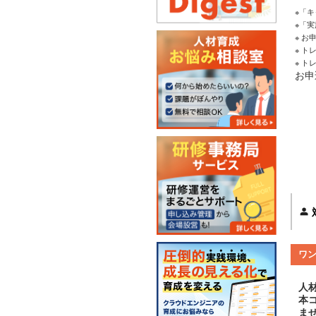
※「
※「
※ 
※ 
※ 
お申
ワ
人
本
ま