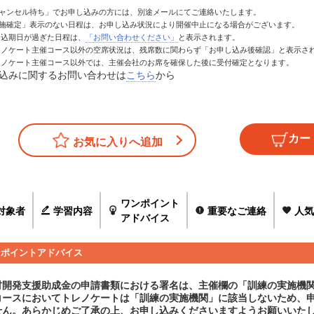
キャンセル待ち」でお申し込みの方には、別途メールにてご連絡いたします。
実施確定」表示のない日程は、お申し込み状況により開催中止になる場合がございます。
お申込期日が過ぎた日程は、
「お問い合わせください」
と表示されます。
トレノケート主催コース以外の空席状況は、残席数に関わらず「お申し込み後確認」と表示さ
トレノケート主催コース以外では、主催会社のお席を確保した後に受付確定となります。
込みに関するお問い合わせは
こちら
から
お気に入りへ追加
ワンポイント
対象者
学習内容
重要なご連絡
人気
アドバイス
ンポイントアドバイス
材開発支援助成金の申請書類における署名は、主催欄の「訓練の実施機
コースにおいてトレノケートは「訓練の実施機関」に該当しないため、
せん。あらかじめご了承の上、お申し込みくださいますようお願いいた