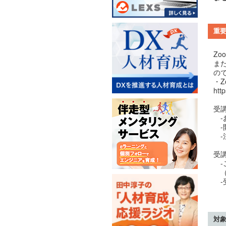
重
Z
ま
の
・Z
htt
受
-
-
-
受
-
（
-
対