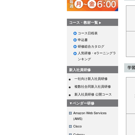
コース・教材一覧
コース日程表
申込書
研修総合カタログ
人気研修・eラーニングラ
ンキング
学
新入社員研修
一社向け新入社員研修
複数社合同新入社員研修
新入社員研修 公開コース
▼ベンダー研修
Amazon Web Services
(AWS)
Cisco
Cybozu