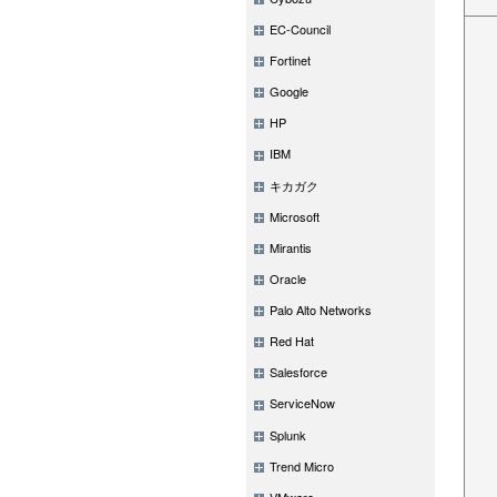
EC-Council
Fortinet
Google
HP
IBM
キカガク
Microsoft
Mirantis
Oracle
Palo Alto Networks
Red Hat
Salesforce
ServiceNow
Splunk
Trend Micro
VMware