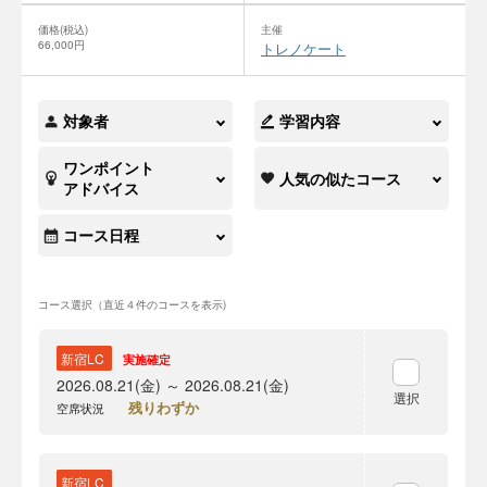
価格(税込)
主催
66,000円
トレノケート
対象者
学習内容
ワンポイント
人気の似たコース
アドバイス
コース日程
コース選択（直近４件のコースを表示)
新宿LC
実施確定
2026.08.21(金) ～ 2026.08.21(金)
選択
残りわずか
空席状況
新宿LC