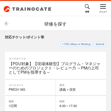
研修を探す
対応チケット/ポイント等
7
PDU (Ways of Working)
Select6
コースタイトル
【PDU対象】【現場体験型】プログラム・マネジャ
ーのためのプロジェクト・レビュー力 ～PMの上司
としてPMを指導する～
コースコード
形式
PMC0118G
講義＋演習
期間
時間
1日間
9:30～17:30