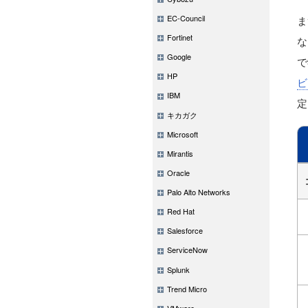
EC-Council
ま
Fortinet
な
Google
で
HP
ビ
IBM
定
キカガク
Microsoft
Mirantis
Oracle
Palo Alto Networks
Red Hat
Salesforce
ServiceNow
Splunk
Trend Micro
VMware