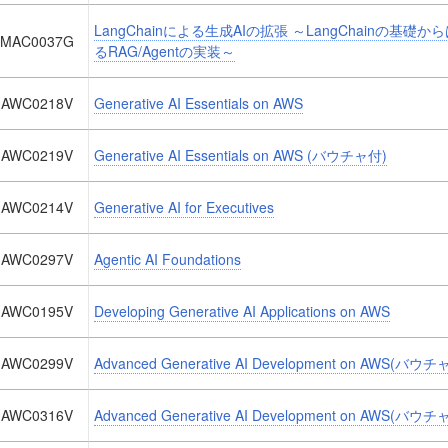
LangChainによる生成AIの拡張 ～LangChainの基礎か
MAC0037G
るRAG/Agentの実装～
AWC0218V
Generative AI Essentials on AWS
AWC0219V
Generative AI Essentials on AWS (バウチャ付)
AWC0214V
Generative AI for Executives
AWC0297V
Agentic AI Foundations
AWC0195V
Developing Generative AI Applications on AWS
AWC0299V
Advanced Generative AI Development on AWS(バウ
AWC0316V
Advanced Generative AI Development on AWS(バウチ