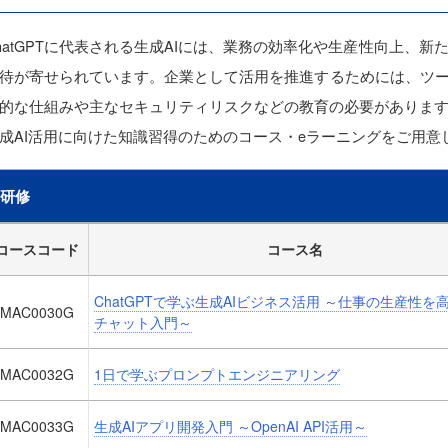
hatGPTに代表される生成AIには、業務の効率化や生産性向上、
待が寄せられています。企業として活用を推進するためには、ツー
的な仕組みや主なセキュリティリスクなどの教育の必要がありま
成AI活用に向けた知識習得のためのコース・eラーニングをご用意
研修
コースコード
コース名
ChatGPTで学ぶ生成AIビジネス活用 ～仕事の生産性を高
MAC0030G
チャット入門～
MAC0032G
1日で学ぶプロンプトエンジニアリング
MAC0033G
生成AIアプリ開発入門 ～OpenAI API活用～