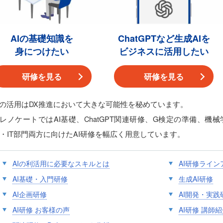
AIの基礎知識を
ChatGPTなど生成AIを
身につけたい
ビジネスに活用したい
研修を見る
研修を見る
Iの活用はDX推進において大きな可能性を秘めています。
レノケートではAI基礎、ChatGPT関連研修、G検定の準備、
・IT部門両方に向けたAI研修を幅広く用意しています。
AIの利活用に必要なスキルとは
AI研修ライン
AI基礎・入門研修
生成AI研修
AI企画研修
AI開発・実践
AI研修 お客様の声
AI研修 講師