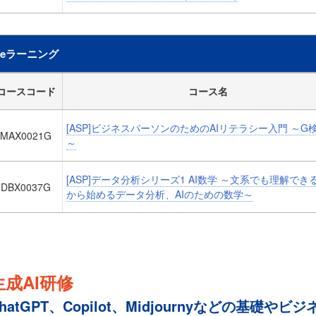
eラーニング
コースコード
コース名
[ASP]ビジネスパーソンのためのAIリテラシー入門 ～G
MAX0021G
～
[ASP]データ分析シリーズ1 AI数学 ～文系でも理解でき
DBX0037G
から始めるデータ分析、AIのための数学～
生成AI研修
hatGPT、Copilot、Midjournyなどの基礎やビ