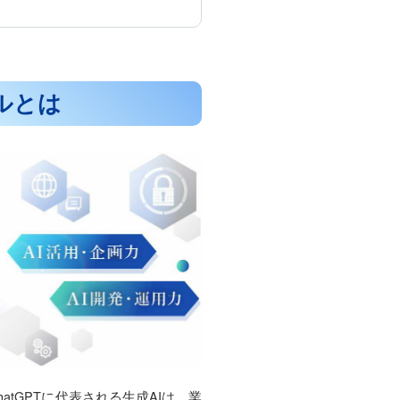
ルとは
tGPTに代表される生成AIは、業