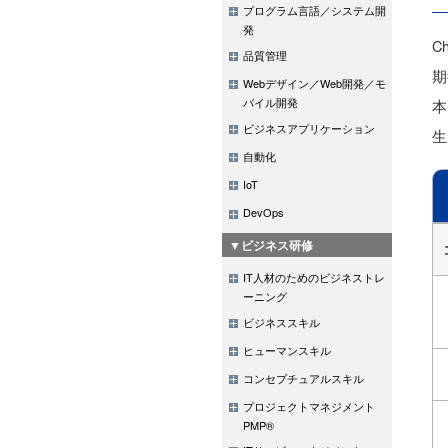
プログラム言語／システム開
発
C
品質管理
期
Webデザイン／Web開発／モ
バイル開発
本
ビジネスアプリケーション
生
自動化
IoT
DevOps
▼ビジネス研修
IT人材のためのビジネストレ
ーニング
ビジネススキル
ヒューマンスキル
コンセプチュアルスキル
プロジェクトマネジメント
PMP®