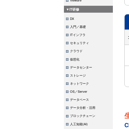
▼IT研修
DX
入門／基礎
ITインフラ
セキュリティ
クラウド
仮想化
データセンター
ストレージ
ネットワーク
OS／Server
データベース
データ分析・活用
ブロックチェーン
C
人工知能(AI)