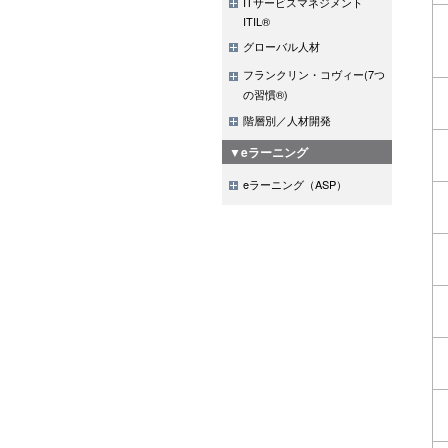
ITサービスマネジメント
ITIL®
グローバル人材
フランクリン・コヴィー(7つ
の習慣®)
階層別／人材開発
▼eラーニング
eラーニング（ASP）