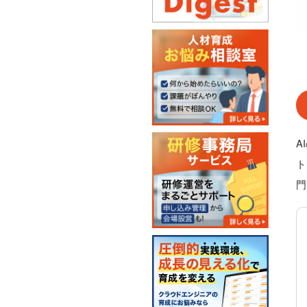
A
ト
門