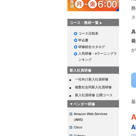
務
ス
コース・教材一覧
具
コース日程表
申込書
発
研修総合カタログ
が
人気研修・eラーニングラ
ンキング
新入社員研修
一社向け新入社員研修
複数社合同新入社員研修
新入社員研修 公開コース
基
▼ベンダー研修
Amazon Web Services
(AWS)
Cisco
Cybozu