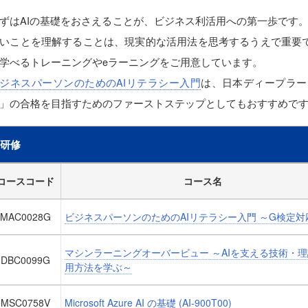
ずはAIの基礎をおさえることが、ビジネス利活用への第一歩です。
いことを理解することは、現実的な活用法を思考するうえで重要で
学べるトレーニングやeラーニングをご用意しています。
ジネスパーソンのためのAIリテラシー入門
は、日本ディープラー
」の合格を目指すためのファーストステップとしてもおすすめで
研修
コースコード
コース名
MAC0028G
ビジネスパーソンのためのAIリテラシー入門 ～G検定対
マシンラーニングオーバービュー ～AIを支える技術・
DBC0099G
用方法を学ぶ～
MSC0758V
Microsoft Azure AI の基礎 (AI-900T00)