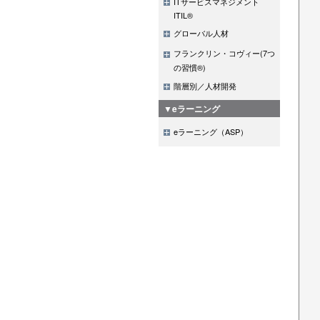
ITサービスマネジメント
ITIL®
グローバル人材
フランクリン・コヴィー(7つ
の習慣®)
階層別／人材開発
▼eラーニング
eラーニング（ASP）