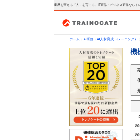
世界を変える「人」を育てる。IT研修・ビジネス研修ならト
ホーム
>
AI研修（AI人材育成トレーニング）
機
2
2