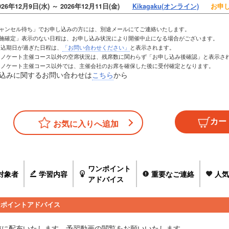
026年12月9日(水) ～ 2026年12月11日(金)
Kikagaku(オンライン)
お申し
キャンセル待ち」でお申し込みの方には、別途メールにてご連絡いたします。
実施確定」表示のない日程は、お申し込み状況により開催中止になる場合がございます。
お申込期日が過ぎた日程は、
「お問い合わせください」
と表示されます。
トレノケート主催コース以外の空席状況は、残席数に関わらず「お申し込み後確認」と表示さ
トレノケート主催コース以外では、主催会社のお席を確保した後に受付確定となります。
込みに関するお問い合わせは
こちら
から
お気に入りへ追加
ワンポイント
対象者
学習内容
重要なご連絡
人気
アドバイス
ンポイントアドバイス
前に配布いたします、予習動画の閲覧をお願いいたします。