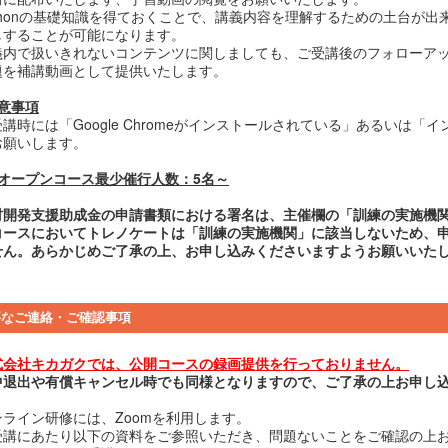
ythonの基礎知識を得ておくことで、講義内容を理解するための土台が
しすることが可能になります。
義内で扱いきれないコンテンツに関しましても、ご受講後のフォローア
題を補講動画として提供いたします。
注意事項
講時には「Google Chromeがインストールされている」あるいは「
お願いします。
本オープンコース最少催行人数：5名～
材開発支援助成金の申請書類における署名は、主催欄の「訓練の実施機
コースにおいてトレノケートは「訓練の実施機関」に該当しないため、
せん。あらかじめご了承の上、お申し込みくださいますようお願いいた
要なご連絡・ご確認事項
式会社キカガクでは、公開コースの録画提供を行っておりません。
中退出や有償キャンセル時でも同様となりますので、ご了承の上お申し
ンライン研修には、Zoomを利用します。
受講にあたり以下の資料をご参照いただき、問題ないことをご確認の上