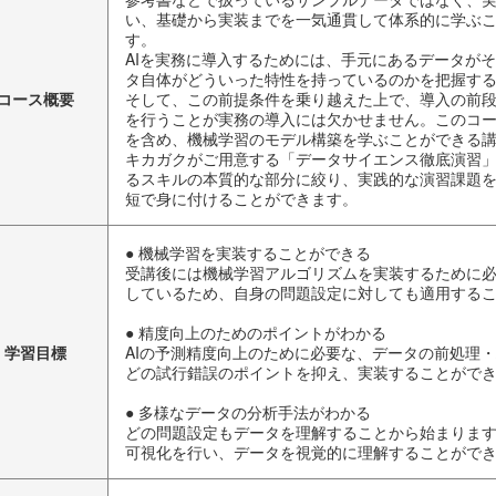
い、基礎から実装までを一気通貫して体系的に学ぶこ
す。
AIを実務に導入するためには、手元にあるデータが
タ自体がどういった特性を持っているのかを把握す
コース概要
そして、この前提条件を乗り越えた上で、導入の前段
を行うことが実務の導入には欠かせません。このコ
を含め、機械学習のモデル構築を学ぶことができる
キカガクがご用意する「データサイエンス徹底演習
るスキルの本質的な部分に絞り、実践的な演習課題
短で身に付けることができます。
● 機械学習を実装することができる
受講後には機械学習アルゴリズムを実装するために
しているため、自身の問題設定に対しても適用する
● 精度向上のためのポイントがわかる
学習目標
AIの予測精度向上のために必要な、データの前処理
どの試行錯誤のポイントを抑え、実装することがで
● 多様なデータの分析手法がわかる
どの問題設定もデータを理解することから始まります。
可視化を行い、データを視覚的に理解することがで