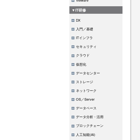
▼IT研修
DX
入門／基礎
ITインフラ
セキュリティ
クラウド
仮想化
データセンター
ストレージ
ネットワーク
OS／Server
データベース
データ分析・活用
ブロックチェーン
人工知能(AI)