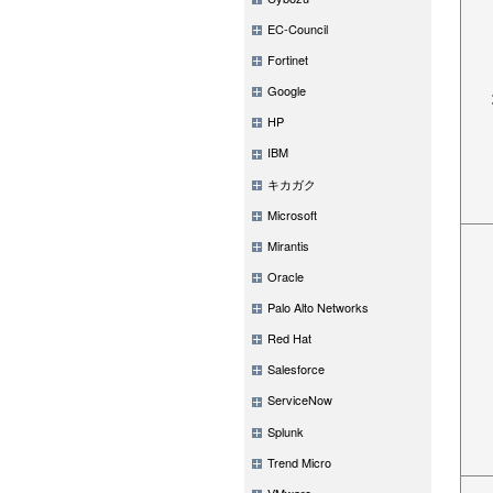
EC-Council
Fortinet
Google
HP
IBM
キカガク
Microsoft
Mirantis
Oracle
Palo Alto Networks
Red Hat
Salesforce
ServiceNow
Splunk
Trend Micro
VMware