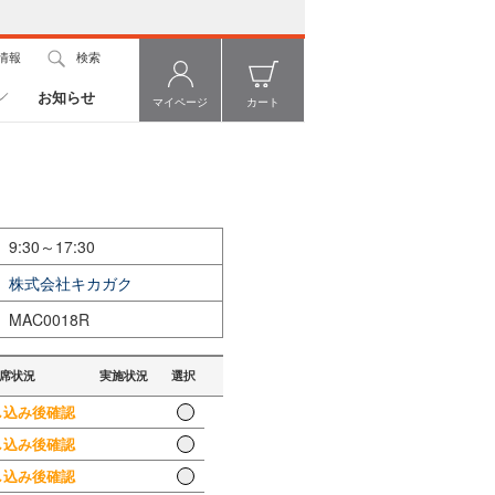
情報
検索
お知らせ
マイページ
カート
9:30～17:30
株式会社キカガク
MAC0018R
席状況
実施状況
選択
込み後確認
込み後確認
込み後確認