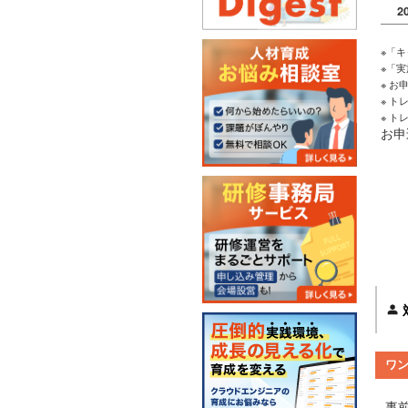
2
※「
※「
※ 
※ 
※ 
お申
ワ
事