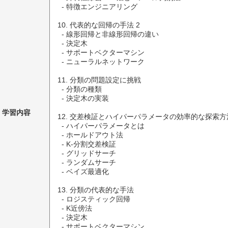
  - 特徴エンジニアリング

10. 代表的な回帰の手法 2

  - 線形回帰と非線形回帰の違い

  - 決定木

  - サポートベクターマシン

  - ニューラルネットワーク

11. 分類の問題設定に挑戦

  - 分類の種類

  - 決定木の実装

学習内容
12. 交差検証とハイパーパラメータの効率的な探索方法
  - ハイパーパラメータとは

  - ホールドアウト法

  - K-分割交差検証

  - グリッドサーチ

  - ランダムサーチ

  - ベイズ最適化

13. 分類の代表的な手法

  - ロジスティック回帰

  - K近傍法

  - 決定木

  - サポートベクターマシン
