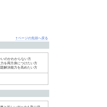
↑ページの先頭へ戻る
ばいいのかわからない方
装力を両方身につけたい方
問題解決能力を高めたい方
実務と近しいデータを取り扱