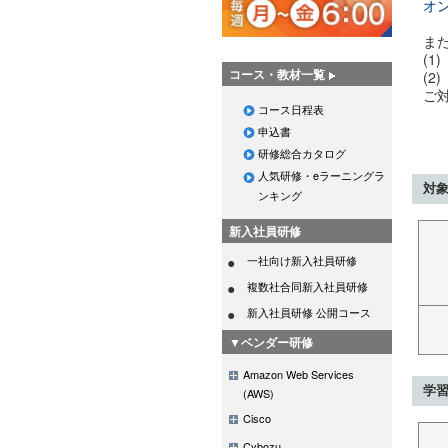
オ
ま
(1
コース・教材一覧
(2
ご
コース日程表
申込書
研修総合カタログ
人気研修・eラーニングラ
対
ンキング
新入社員研修
一社向け新入社員研修
複数社合同新入社員研修
新入社員研修 公開コース
▼ベンダー研修
Amazon Web Services
学
(AWS)
Cisco
Cybozu