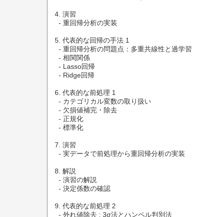
4. 演習

  - 重回帰分析の実装

5. 代表的な回帰の手法 1

  - 重回帰分析の問題点：多重共線性と過学習

  - 相関関係

  - Lasso回帰

  - Ridge回帰

6. 代表的な前処理 1

  - カテゴリカル変数の取り扱い

  - 欠損値補完・除去

  - 正規化

  - 標準化

7. 演習

  - 実データで前処理から重回帰分析の実装

8. 解説

  - 演習の解説

  - 決定係数の確認

9. 代表的な前処理 2

  - 外れ値除去 : 3σ法とハンペル判別法
