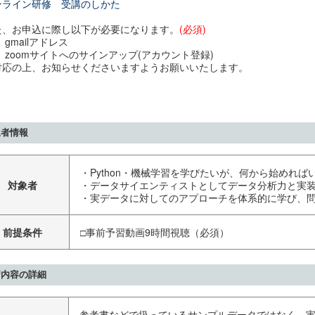
ンライン研修 受講のしかた
た、お申込に際し以下が必要になります。
(必須)
) gmailアドレス
) zoomサイトへのサインアップ(アカウント登録)
対応の上、お知らせくださいますようお願いいたします。
象者情報
・Python・機械学習を学びたいが、何から始めれ
対象者
・データサイエンティストとしてデータ分析力と実
・実データに対してのアプローチを体系的に学び、
前提条件
□事前予習動画9時間視聴（必須）
習内容の詳細
参考書などで扱っているサンプルデータではなく、