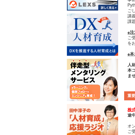
P
ご
講
課
※
ご受
を
※
人
本
ま
重
株
途
オ
ご