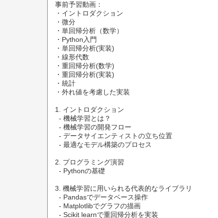
事前予習動画：

・イントロダクション

・微分

・単回帰分析（数学）

・Python入門

・単回帰分析(実装)

・線形代数

・重回帰分析(数学)

・重回帰分析(実装)

・統計

・外れ値を考慮した実装

1. イントロダクション

  - 機械学習とは？

  - 機械学習の開発フロー

  - データサイエンティストの立ち位置

  - 最適なモデル構築のプロセス

2. プログラミング演習

  - Pythonの基礎

3. 機械学習に用いられる代表的なライブラリ

  - Pandasでデータベース操作

  - Matplotlibでグラフの描画

  - Scikit learnで重回帰分析を実装
