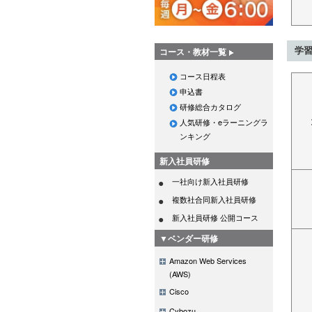
学
コース・教材一覧
コース日程表
申込書
研修総合カタログ
人気研修・eラーニングラ
ンキング
新入社員研修
一社向け新入社員研修
複数社合同新入社員研修
新入社員研修 公開コース
▼ベンダー研修
Amazon Web Services
(AWS)
Cisco
Cybozu