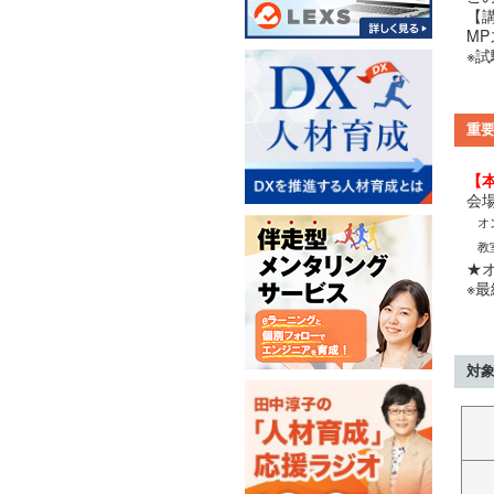
【
M
※
重
【
会
オ
教
★オ
※
対