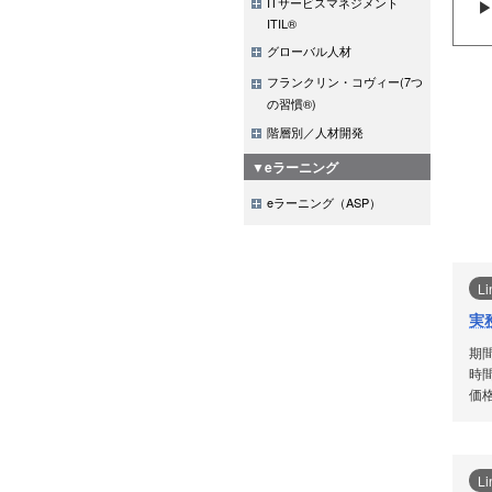
ITサービスマネジメント
ITIL®
グローバル人材
フランクリン・コヴィー(7つ
の習慣®)
階層別／人材開発
▼eラーニング
eラーニング（ASP）
Li
実
期
時間
価格
Li