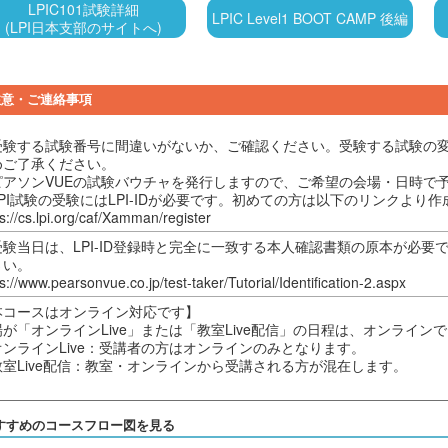
LPIC101試験詳細
LPIC Level1 BOOT CAMP 後編
(LPI日本支部のサイトへ)
注意・ご連絡事項
受験する試験番号に間違いがないか、ご確認ください。受験する試験の
めご了承ください。
ピアソンVUEの試験バウチャを発行しますので、ご希望の会場・日時で
LPI試験の受験にはLPI-IDが必要です。初めての方は以下のリンクより
s://cs.lpi.org/caf/Xamman/register
受験当日は、LPI-ID登録時と完全に一致する本人確認書類の原本が必要
さい。
s://www.pearsonvue.co.jp/test-taker/Tutorial/Identification-2.aspx
本コースはオンライン対応です】
場が「オンラインLive」または「教室Live配信」の日程は、オンライン
オンラインLive：受講者の方はオンラインのみとなります。
教室Live配信：教室・オンラインから受講される方が混在します。
すすめのコースフロー図を見る