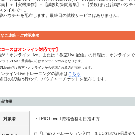
講義】＋【実機操作】＋【試験対策問題集】＋【受験(または試験バウチャ)
Pスタイルです。
試験バウチャを配布します。最終日の試験サービスはありません。
要なご連絡・ご確認事項
本コースはオンライン対応です】
場が「オンラインLive」または「教室Live配信」の日程は、オンライン
ンラインLive：受講者の方はオンラインのみとなります。
室Live配信：教室・オンラインから受講される方が混在します。
ンラインLiveトレーニングの詳細は
こちら
最終日の試験は行わず、バウチャーチケットを配布します。
象者情報
対象者
・LPIC Level1資格合格を目指す方
□ 「Linuxオペレーション入門」(LUC0127G)受講