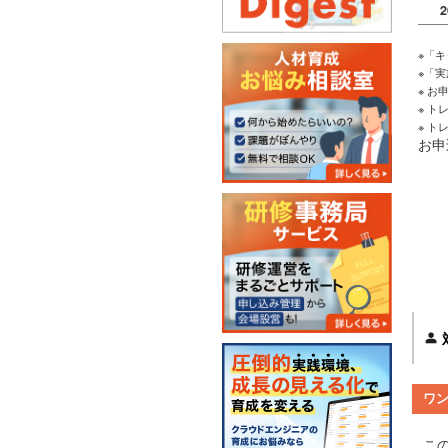
2
※「
※「
※ 
※ 
※ 
お申
ワ
この