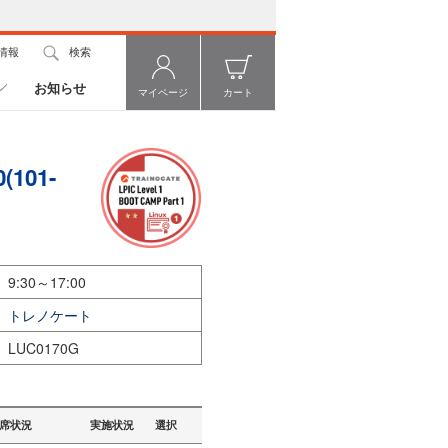
情報
検索
お知らせ
マイページ
カート
(101-
9:30～17:00
トレノケート
LUC0170G
席状況
実施状況
選択