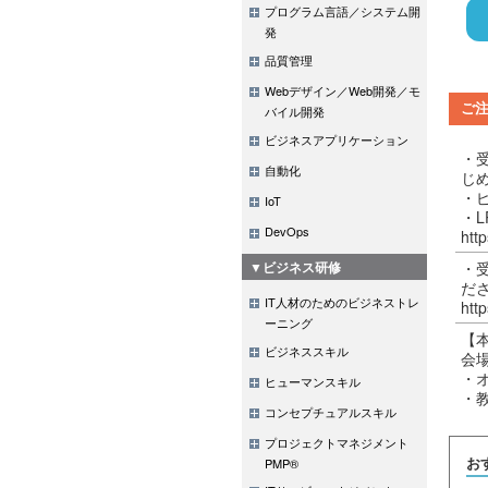
プログラム言語／システム開
発
品質管理
Webデザイン／Web開発／モ
ご
バイル開発
ビジネスアプリケーション
・
自動化
じ
・
IoT
・
DevOps
http
▼ビジネス研修
・
だ
IT人材のためのビジネストレ
http
ーニング
【
ビジネススキル
会
・
ヒューマンスキル
・
コンセプチュアルスキル
プロジェクトマネジメント
PMP®
お