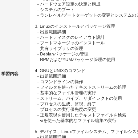
  - ハードウェア設定の決定と構成

  - システムのブート

  - ランレベル/ブートターゲットの変更とシステムのシャットダウン・リブート

3. Linuxのインストールとパッケージ管理

  - 出題範囲詳細

  - ハードディスクのレイアウト設計

  - ブートマネージャのインストール

  - 共有ライブラリの管理

  - Debianパッケージの管理

  - RPMおよびYUMパッケージ管理の使用

4. GNUとUNIXのコマンド

学習内容
  - 出題範囲詳細

  - コマンドラインの操作

  - フィルタを使ったテキストストリームの処理

  - 基本的なファイル管理の実行

  - ストリーム、パイプ、リダイレクトの使用

  - プロセスの生成、監視、終了

  - プロセスの実行優先度の変更

  - 正規表現を使用したテキストファイルを検索

  - viを使った基本的なファイル編集の実行

5. デバイス、Linuxファイルシステム、ファイルシス
  - 出題範囲詳細
