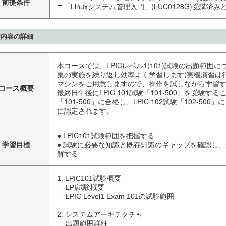
前提条件
□ 「Linuxシステム管理入門」(LUC0128G)受講済
習内容の詳細
本コースでは、LPICレベル1(101)試験の出題範囲
集の実施を繰り返し効率よく学習します(実機演習は行い
マシンをご用意しますので、操作を試しながら学習す
コース概要
最終日午後にLPIC 101試験「101-500」を受験する
「101-500」に合格し、LPIC 102試験「102-500
に認定されます。
● LPIC101試験範囲を把握する
学習目標
● 試験に必要な知識と既存知識のギャップを確認し
解する
1. LPIC101試験概要

  - LPI試験概要

  - LPIC Level1 Exam 101の試験範囲

2. システムアーキテクチャ

  - 出題範囲詳細
