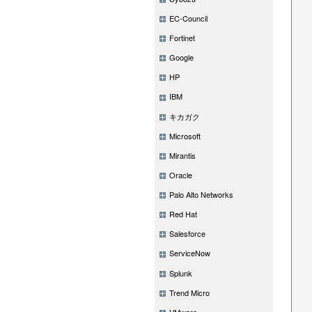
EC-Council
Fortinet
Google
HP
IBM
キカガク
Microsoft
Mirantis
Oracle
Palo Alto Networks
Red Hat
Salesforce
ServiceNow
Splunk
Trend Micro
VMware