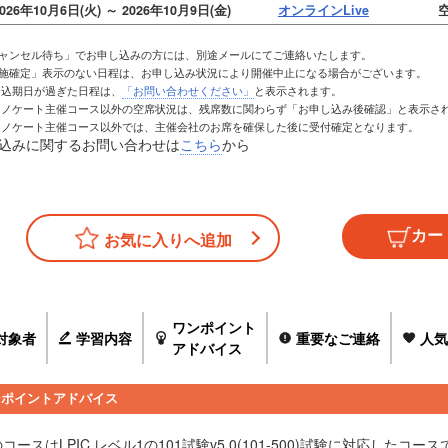
026年10月6日(火) ～ 2026年10月9日(金)
オンラインLive
空
キャンセル待ち」でお申し込みの方には、別途メールにてご連絡いたします。
実施確定」表示のない日程は、お申し込み状況により開催中止になる場合がございます。
お申込期日が過ぎた日程は、
「お問い合わせください」
と表示されます。
トレノケート主催コース以外の空席状況は、残席数に関わらず「お申し込み後確認」と表示さ
トレノケート主催コース以外では、主催会社のお席を確保した後に受付確定となります。
込みに関するお問い合わせは
こちら
から
お気に入りへ追加
ワンポイント
対象者
学習内容
重要なご連絡
人気
アドバイス
ンポイントアドバイス
コースはLPIC レベル1の101試験v5.0(101-500)試験に対応したコー