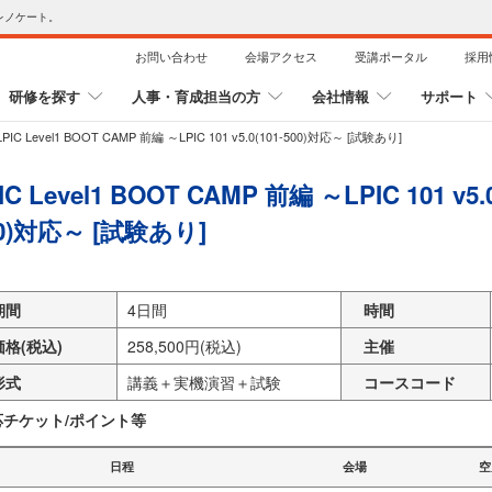
レノケート。
お問い合わせ
会場アクセス
受講ポータル
採用
研修を探す
人事・育成担当の方
会社情報
サポート
LPIC Level1 BOOT CAMP 前編 ～LPIC 101 v5.0(101-500)対応～ [試験あり]
IC Level1 BOOT CAMP 前編 ～LPIC 101 v5.0
00)対応～ [試験あり]
期間
4日間
時間
価格(税込)
258,500円(税込)
主催
形式
講義＋実機演習＋試験
コースコード
応チケット/ポイント等
日程
会場
空