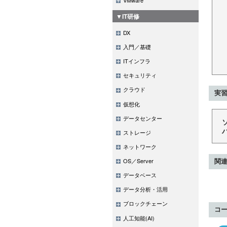
▼IT研修
DX
入門／基礎
ITインフラ
セキュリティ
クラウド
実習
仮想化
データセンター
ストレージ
ネットワーク
OS／Server
関
データベース
データ分析・活用
ブロックチェーン
コ
人工知能(AI)