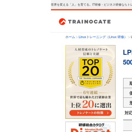
世界を変える「人」を育てる。IT研修・ビジネス研修ならト
ホーム
>
Linuxトレーニング（Linux 研修）
>
LP
5
対