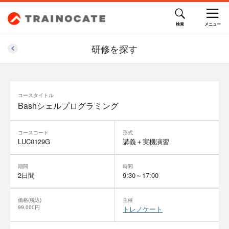
研修を探す
コースタイトル
Bashシェルプログラミング
コースコード
形式
LUC0129G
講義＋実機演習
期間
時間
2日間
9:30～17:00
価格(税込)
主催
99,000円
トレノケート