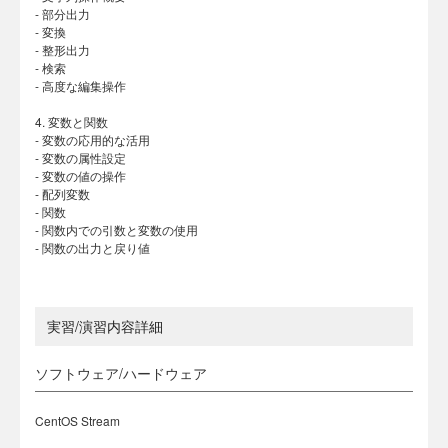
- 部分出力
- 変換
- 整形出力
- 検索
- 高度な編集操作
4. 変数と関数
- 変数の応用的な活用
- 変数の属性設定
- 変数の値の操作
- 配列変数
- 関数
- 関数内での引数と変数の使用
- 関数の出力と戻り値
実習/演習内容詳細
ソフトウェア/ハードウェア
CentOS Stream