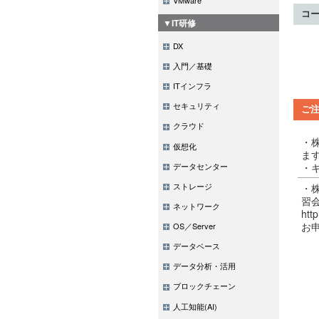
コ
▼IT研修
DX
入門／基礎
ITインフラ
セキュリティ
ご
クラウド
・
仮想化
ま
データセンター
・
ストレージ
・
習
ネットワーク
http
お
OS／Server
データベース
データ分析・活用
ブロックチェーン
人工知能(AI)