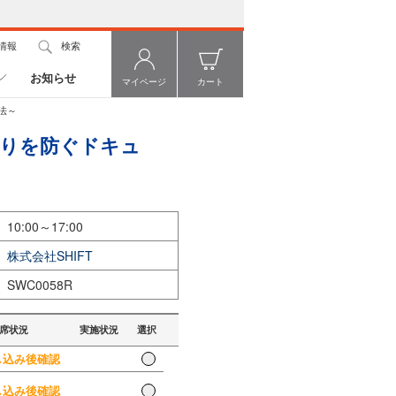
情報
検索
お知らせ
マイページ
カート
法～
戻りを防ぐドキュ
10:00～17:00
株式会社SHIFT
SWC0058R
席状況
実施状況
選択
込み後確認
込み後確認