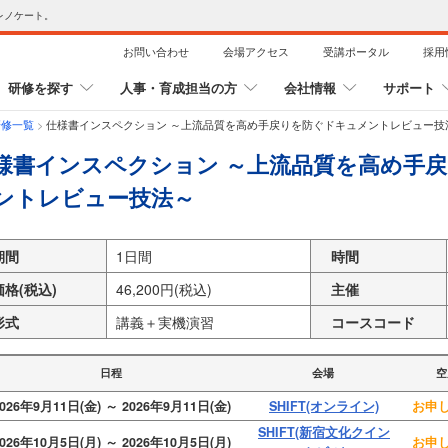
レノケート。
お問い合わせ
会場アクセス
受講ポータル
採用
研修を探す
人事・育成担当の方
会社情報
サポート
研修一覧
>
仕様書インスペクション ～上流品質を高め手戻りを防ぐドキュメントレビュー技
様書インスペクション ～上流品質を高め手
ントレビュー技法～
期間
1日間
時間
価格(税込)
46,200円(税込)
主催
形式
講義＋実機演習
コースコード
日程
会場
空
026年9月11日(金) ～ 2026年9月11日(金)
SHIFT(オンライン)
お申し
SHIFT(新宿文化クイン
026年10月5日(月) ～ 2026年10月5日(月)
お申し