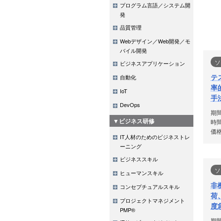
プログラム言語／システム開
発
品質管理
Webデザイン／Web開発／モ
バイル開発
ソ
ビジネスアプリケーション
テ
自動化
率
IoT
手
DevOps
期
▼ビジネス研修
時間
価格
IT人材のためのビジネストレ
ーニング
ビジネススキル
ソ
ヒューマンスキル
非
コンセプチュアルスキル
荷
プロジェクトマネジメント
度
PMP®
期