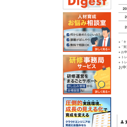
2
2
2
2
※「
※「
※ 
※ 
※ 
2
お申
2