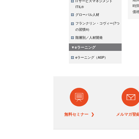
ITサービスマネジメント
時間
ITIL®
価格
グローバル人材
フランクリン・コヴィー(7つ
の習慣®)
階層別／人材開発
▼eラーニング
eラーニング（ASP）
無料セミナー ❯
メルマガ登録