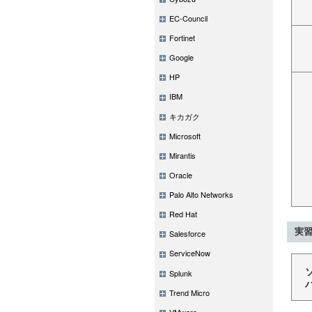
EC-Council
Fortinet
Google
HP
IBM
キカガク
Microsoft
Mirantis
Oracle
Palo Alto Networks
Red Hat
実習
Salesforce
ServiceNow
Splunk
Trend Micro
VMware