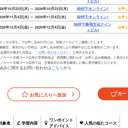
トビル)
026年10月22日(木) ～ 2026年10月22日(木)
SHIFT(オンライン)
お申し
026年11月4日(水) ～ 2026年11月4日(水)
SHIFT(オンライン)
お申し
SHIFT(新宿文化クイン
026年12月4日(金) ～ 2026年12月4日(金)
お申し
トビル)
026年12月14日(月) ～ 2026年12月14日(月)
SHIFT(オンライン)
お申し
キャンセル待ち」でお申し込みの方には、別途メールにてご連絡いたします。
2027年1月8日(金) ～ 2027年1月8日(金)
SHIFT(オンライン)
お申し
実施確定」表示のない日程は、お申し込み状況により開催中止になる場合がございます。
お申込期日が過ぎた日程は、
「お問い合わせください」
と表示されます。
SHIFT(新宿文化クイン
2027年2月2日(火) ～ 2027年2月2日(火)
お申し
トレノケート主催コース以外の空席状況は、残席数に関わらず「お申し込み後確認」と表示さ
トビル)
トレノケート主催コース以外では、主催会社のお席を確保した後に受付確定となります。
027年2月15日(月) ～ 2027年2月15日(月)
SHIFT(オンライン)
お申し
込みに関するお問い合わせは
こちら
から
027年3月26日(金) ～ 2027年3月26日(金)
SHIFT(オンライン)
お申し
お気に入りへ追加
ワンポイント
対象者
学習内容
人気の似たコース
アドバイス