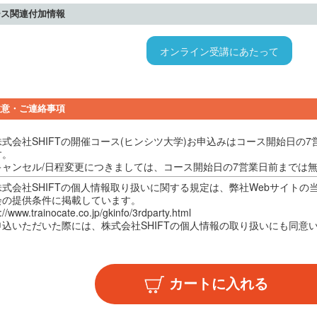
ース関連付加情報
オンライン受講にあたって
注意・ご連絡事項
株式会社SHIFTの開催コース(ヒンシツ大学)お申込みはコース開始日の
す。
キャンセル/日程変更につきましては、コース開始日の7営業日前までは
株式会社SHIFTの個人情報取り扱いに関する規定は、弊社Webサイト
会の提供条件に掲載しています。
://www.trainocate.co.jp/gkinfo/3rdparty.html
申込いただいた際には、株式会社SHIFTの個人情報の取り扱いにも同意