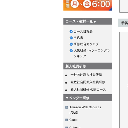
コース・教材一覧
学
コース日程表
申込書
研修総合カタログ
人気研修・eラーニングラ
ンキング
新入社員研修
一社向け新入社員研修
複数社合同新入社員研修
新入社員研修 公開コース
▼ベンダー研修
Amazon Web Services
(AWS)
Cisco
Cybozu