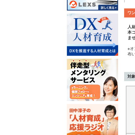
ワ
人
本
ま
※オ
布
対