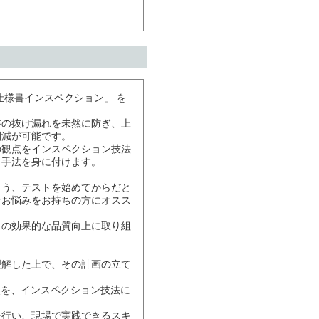
仕様書インスペクション」 を
書の抜け漏れを未然に防ぎ、上
削減が可能です。
の観点をインスペクション技法
）手法を身に付けます。
まう、テストを始めてからだと
なお悩みをお持ちの方にオスス
らの効果的な品質向上に取り組
理解した上で、その計画の立て
点を、インスペクション技法に
を行い、現場で実践できるスキ