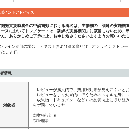
ンポイントアドバイス
材開発支援助成金の申請書類における署名は、主催欄の「訓練の実施機
コースにおいてトレノケートは「訓練の実施機関」に該当しないため、
せん。あらかじめご了承の上、お申し込みくださいますようお願いいた
ンライン参加の場合、テキストおよび演習資料は、オンラインストレージ【Dir
いたします。
象者情報
・レビューが属人的で、費用対効果が見えにくいと
・レビューをより効果的に行うためのスキルを身に
・成果物（ドキュメントなど）の品質向上に取り組
対象者
らず困っている方
◎業務設計者
◎管理者