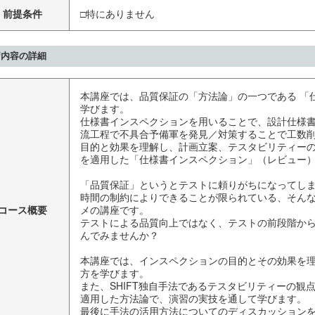
前提条件
□特にありません
習内容の詳細
本講座では、品質保証の「方法論」の一つである 「
学びます。
仕様書インスペクションを用いることで、設計仕様
流工程で不具合予備軍を発見／対策することで工数
目的と効果を理解し、計画立案、テスタビリティー
を適用した「仕様書インスペクション」（レビュー
「品質保証」というとテストに頼りがちになってし
時間の制約によりできることが限られている、そん
コース概要
メの講座です。
テストによる品質向上ではなく、テストの前段階か
んでみませんか？
本講座では、インスペクションの目的とその効果を
方を学びます。
また、SHIFT独自手法であるテスタビリティーの観
適用した方法論で、演習の実技を通して学びます。
最後に手法の活用方法についてのディスカッション