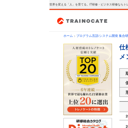
世界を変える「人」を育てる。IT研修・ビジネス研修ならト
ホーム
>
プログラム言語/システム開発 集合
仕
メ
2
2