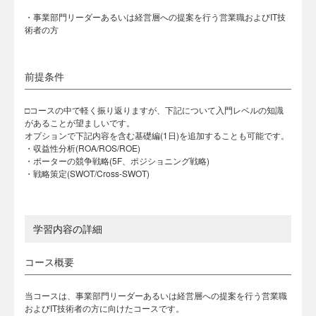
・事業部門リーダーあるいは経営層への提案を行う営業職およびIT技
術者の方
前提条件
□コースの中で軽く振り返りますが、下記について入門レベルの知識
があることが望ましいです。
オプションで下記内容を含む基礎編(1日)を追加することも可能です。
・収益性分析(ROA/ROS/ROE)
・ポーターの競争戦略(5F、ポジショニング戦略)
・戦略策定(SWOT/Cross-SWOT)
学習内容の詳細
コース概要
当コースは、事業部門リーダーあるいは経営層への提案を行う営業職
およびIT技術者の方に向けたコースです。