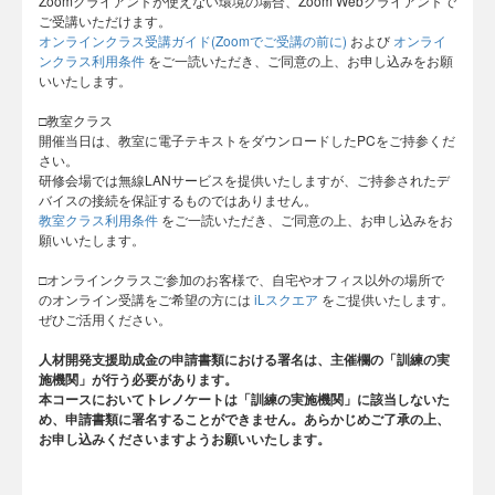
Zoomクライアントが使えない環境の場合、Zoom Webクライアントで
ご受講いただけます。
オンラインクラス受講ガイド(Zoomでご受講の前に)
および
オンライ
ンクラス利用条件
をご一読いただき、ご同意の上、お申し込みをお願
いいたします。
□教室クラス
開催当日は、教室に電子テキストをダウンロードしたPCをご持参くだ
さい。
研修会場では無線LANサービスを提供いたしますが、ご持参されたデ
バイスの接続を保証するものではありません。
教室クラス利用条件
をご一読いただき、ご同意の上、お申し込みをお
願いいたします。
□オンラインクラスご参加のお客様で、自宅やオフィス以外の場所で
のオンライン受講をご希望の方には
iLスクエア
をご提供いたします。
ぜひご活用ください。
人材開発支援助成金の申請書類における署名は、主催欄の「訓練の実
施機関」が行う必要があります。
本コースにおいてトレノケートは「訓練の実施機関」に該当しないた
め、申請書類に署名することができません。あらかじめご了承の上、
お申し込みくださいますようお願いいたします。