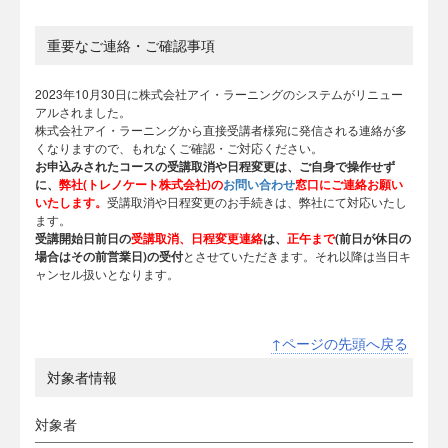
重要なご連絡・ご確認事項
2023年10月30日に株式会社アイ・ラーニングのシステムがリニュー
アルされました。
株式会社アイ・ラーニングから直接受講者様宛に発信される連絡が多
くなりますので、もれなくご確認・ご対応ください。
お申込みされたコースの受講取消や日程変更は、
ご自身で操作せず
に、
弊社(トレノケート株式会社)の
お問い合わせ
窓口にご連絡お願い
いたします。
受講取消や日程変更のお手続きは、弊社にて対応いたし
ます。
受講開始日前日の
受講取消、日程変更連絡
は、
正午まで
(前日が休日の
場合はその前営業日)の受付
とさせていただきます。それ以降は当日キ
ャンセル扱いとなります。
↑ページの先頭へ戻る
対象者情報
対象者