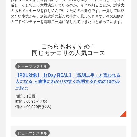
断し、そしてどう意思決定しているのか、それを知ることが、訴求力
のあるメッセージを作り込んでいくための出発点です。一見して脈絡
のない事実から、次第次第に新たな事実が見えてきます。その紐解き
のアドベンチャーを是非ご一緒に楽しんでいきたいと願っています。
こちらもおすすめ！
同じカテゴリの人気コース
ヒューマンスキル
【PDU対象】【1Day REAL】「説明上手」と言われる
人になる ～簡潔にわかりやすく説明するための10のル
ール～
期間：1日間
時間：09:30~17:00
価格：60,500円(税込)
ヒューマンスキル