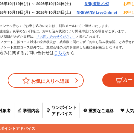
026年10月19日(月) ～ 2026年10月24日(土)
NRI(御茶ノ水)
お申し
026年10月19日(月) ～ 2026年10月24日(土)
NRI(SANS LiveOnline)
お申し
キャンセル待ち」でお申し込みの方には、別途メールにてご連絡いたします。
実施確定」表示のない日程は、お申し込み状況により開催中止になる場合がございます。
お申込期日が過ぎた日程は、
「お問い合わせください」
と表示されます。
トレノケート主催コース以外の空席状況は、残席数に関わらず「お申し込み後確認」と表示さ
トレノケート主催コース以外では、主催会社のお席を確保した後に受付確定となります。
込みに関するお問い合わせは
こちら
から
お気に入りへ追加
ワンポイント
対象者
学習内容
重要なご連絡
人気
アドバイス
ンポイントアドバイス