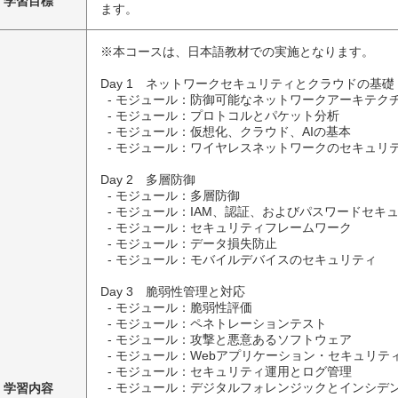
学習目標
ます。
※本コースは、日本語教材での実施となります。

Day 1　ネットワークセキュリティとクラウドの基礎

  - モジュール：防御可能なネットワークアーキテクチャ

  - モジュール：プロトコルとパケット分析

  - モジュール：仮想化、クラウド、AIの基本

  - モジュール：ワイヤレスネットワークのセキュリティ確保

Day 2　多層防御

  - モジュール：多層防御

  - モジュール：IAM、認証、およびパスワードセキュリティ

  - モジュール：セキュリティフレームワーク

  - モジュール：データ損失防止

  - モジュール：モバイルデバイスのセキュリティ

Day 3　脆弱性管理と対応

  - モジュール：脆弱性評価

  - モジュール：ペネトレーションテスト

  - モジュール：攻撃と悪意あるソフトウェア

  - モジュール：Webアプリケーション・セキュリティ

  - モジュール：セキュリティ運用とログ管理

学習内容
  - モジュール：デジタルフォレンジックとインシデント対応
