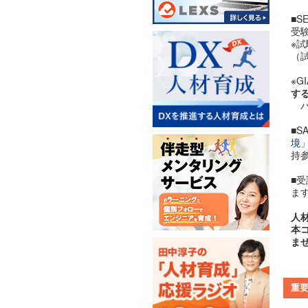
■S
受
※
（
※G
す
バ
■
境
持
■
ま
人
本
ま
重