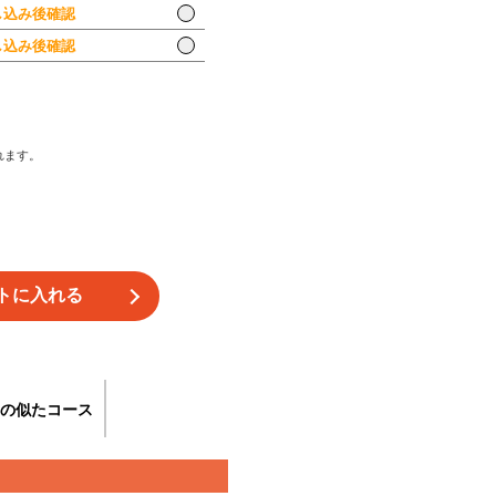
込み後確認
込み後確認
れます。
の似たコース