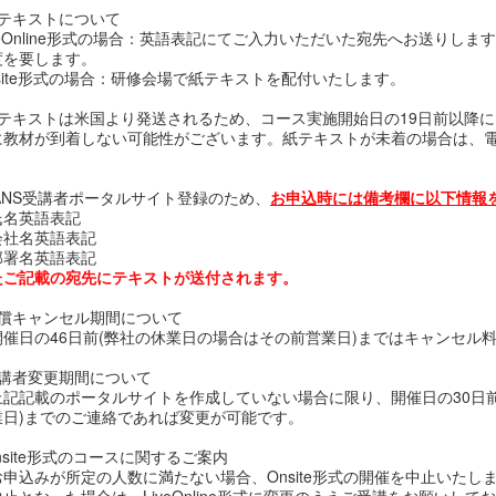
紙テキストについて
veOnline形式の場合：英語表記にてご入力いただいた宛先へお送りしま
度を要します。
nsite形式の場合：研修会場で紙テキストを配付いたします。
紙テキストは米国より発送されるため、コース実施開始日の19日前以降
に教材が到着しない可能性がございます。紙テキストが未着の場合は、
。
SANS受講者ポータルサイト登録のため、
お申込時には備考欄に以下情報
氏名英語表記
会社名英語表記
部署名英語表記
たご記載の宛先にテキストが送付されます。
無償キャンセル期間について
催日の46日前(弊社の休業日の場合はその前営業日)まではキャンセル
受講者変更期間について
記記載のポータルサイトを作成していない場合に限り、開催日の30日前
業日)までのご連絡であれば変更が可能です。
nsite形式のコースに関するご案内
申込みが所定の人数に満たない場合、Onsite形式の開催を中止いたし