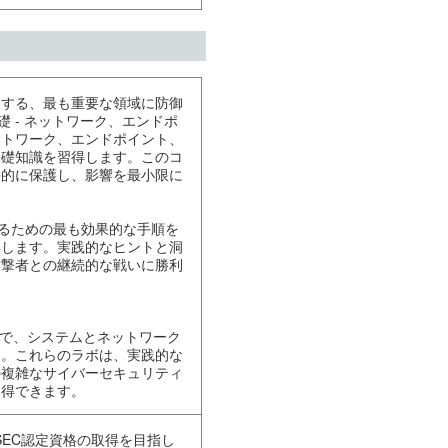
連する、最も重要な領域に防御
礎 - ネットワーク、エンドポ
ットワーク、エンドポイント、
基礎知識を習得します。このコ
果的に保護し、影響を最小限に
するための最も効果的な手順を
得します。実践的なヒントと洞
攻撃者との継続的な戦いに勝利
ラボで、システムとネットワーク
す。これらのラボは、実践的な
の複雑なサイバーセキュリティ
習得できます。
たすGSEC認定資格の取得を目指し