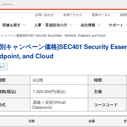
レノケート。
お問い合わせ
会場アクセス
受講ポータル
採用
研修を探す
人事・育成担当の方
会社情報
サポート
ンペーン価格]SEC401 Security Essentials - Network, Endpoint, and Cloud
別キャンペーン価格]SEC401 Security Essentia
dpoint, and Cloud
ew！
期間
6日間
時間
価格(税込)
1,320,000円(税込)
主催
講義＋演習(Virtual
形式
コースコード
Classroom)
日程
会場
空