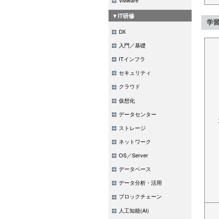
▼IT研修
学
DX
入門／基礎
ITインフラ
セキュリティ
クラウド
仮想化
データセンター
ストレージ
ネットワーク
OS／Server
データベース
データ分析・活用
ブロックチェーン
人工知能(AI)