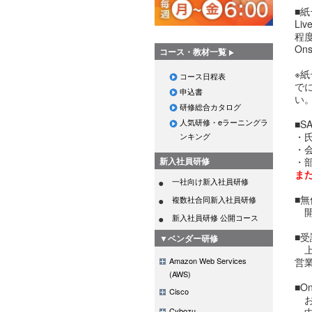
■
Li
程
O
コース・教材一覧
※
コース日程表
で
申込書
い
研修総合カタログ
人気研修・eラーニングラ
■
・
ンキング
・
新入社員研修
・
ま
一社向け新入社員研修
■
複数社合同新入社員研修
開
新入社員研修 公開コース
■
▼ベンダー研修
上
Amazon Web Services
営
(AWS)
■O
Cisco
お
Cybozu