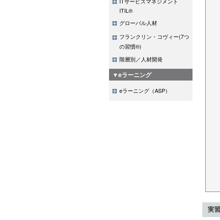
ITサービスマネジメント
ITIL®
グローバル人材
フランクリン・コヴィー(7つ
の習慣®)
階層別／人材開発
▼eラーニング
eラーニング（ASP）
実習