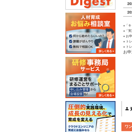
2
2
※「
※「
※ 
※ 
※ 
お申
ワ