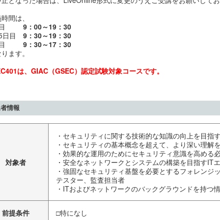
止となった場合は、LiveOnline形式に変更のうえご受講をお願いして
義時間は、
日目
9：00～19：30
～5日目
9：30～19：30
日目
9：30～17：30
なります。
EC401は、GIAC（GSEC）認定試験対象コースです。
象者情報
・セキュリティに関する技術的な知識の向上を目指
・セキュリティの基本概念を超えて、より深い理解
・効果的な運用のためにセキュリティ意識を高める
対象者
・安全なネットワークとシステムの構築を目指すIT
・強固なセキュリティ基盤を必要とするフォレンジ
テスター、監査担当者
・ITおよびネットワークのバックグラウンドを持つ
前提条件
□特になし