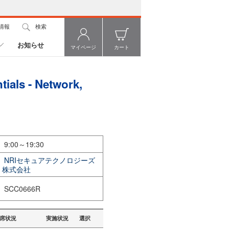
情報
検索
お知らせ
マイページ
カート
ls - Network,
9:00～19:30
NRIセキュアテクノロジーズ
株式会社
SCC0666R
席状況
実施状況
選択