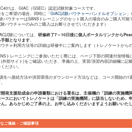
EC401は、GIAC（GSEC）認定試験対象コースです。
験をご希望の場合、同時に「
GIAC試験バウチャーバンドルオプション
」
試験バウチャーはSANSトレーニングのセット購入の場合のみご購入可能
試験バウチャーのみのご購入はお断りさせていただきます）
IAC試験については、
研修終了7～10日後に個人ポータルリンクからPear
る手順となります
。
ウチャ利用方法等の詳細は研修中にご案内します（トレノケートからの
SANSトレーニングにご参加いただく際には、ページ下部の関連付加情報
」(外部サイト)をご確認いただき、準備の上、実習/演習内容詳細欄に記
参ください。
受講生へ接続方法や演習環境のダウンロード方法などは、コース開始の1
す。
材開発支援助成金の申請書類における署名は、主催欄の「訓練の実施機
コースにおいてトレノケートは「訓練の実施機関」に該当しないため、
せん。あらかじめご了承の上、お申し込みくださいますようお願いいた
要なご連絡・ご確認事項