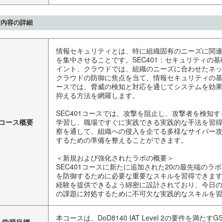
習内容の詳細
情報セキュリティとは、特に組織固有のニーズに関
を集中させることです。SEC401：セキュリティの基
イント、クラウドでは、組織のニーズに合わせたネ
クラウドの防御に焦点を当て、情報セキュリティの
ースでは、脅威の検知と対応を通じてシステムを効
抑える方法を網羅します。
SEC401コースでは、攻撃を阻止し、攻撃者を検知
コース概要
学習し、職場ですぐに実践できる実践的な手法を習
察を通して、組織への侵入を企てる多様なサイバー
するための準備を整えることができます。
＜新規および強化されたラボの概要＞
SEC401コースに新たに追加された20の最先端の
を防御するために必要な重要なスキルを習得できま
経験を提供できるよう綿密に設計されており、今日
の課題に対処するために不可欠な実践的なスキルを
本コースは、DoD8140 IAT Level 2の要件を満