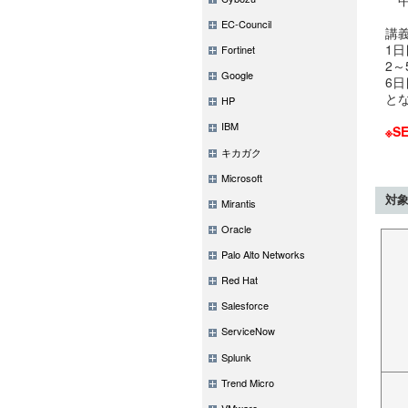
中
EC-Council
講
1
Fortinet
2
Google
6
と
HP
IBM
※S
キカガク
Microsoft
対
Mirantis
Oracle
Palo Alto Networks
Red Hat
Salesforce
ServiceNow
Splunk
Trend Micro
VMware