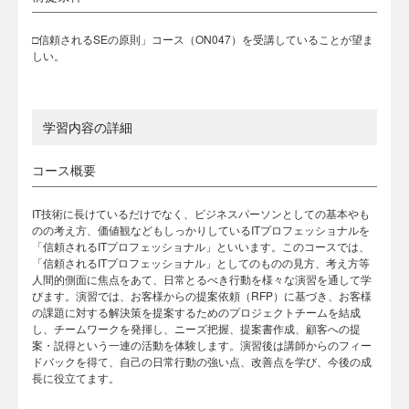
□信頼されるSEの原則」コース（ON047）を受講していることが望ま
しい。
学習内容の詳細
コース概要
IT技術に長けているだけでなく、ビジネスパーソンとしての基本やも
のの考え方、価値観などもしっかりしているITプロフェッショナルを
「信頼されるITプロフェッショナル」といいます。このコースでは、
「信頼されるITプロフェッショナル」としてのものの見方、考え方等
人間的側面に焦点をあて、日常とるべき行動を様々な演習を通して学
びます。演習では、お客様からの提案依頼（RFP）に基づき、お客様
の課題に対する解決策を提案するためのプロジェクトチームを結成
し、チームワークを発揮し、ニーズ把握、提案書作成、顧客への提
案・説得という一連の活動を体験します。演習後は講師からのフィー
ドバックを得て、自己の日常行動の強い点、改善点を学び、今後の成
長に役立てます。