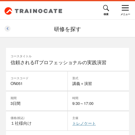
研修を探す
コースタイトル
信頼されるITプロフェッショナルの実践演習
コースコード
形式
ON051
講義＋演習
期間
時間
3日間
9:30～17:00
価格(税込)
主催
１社様向け
トレノケート