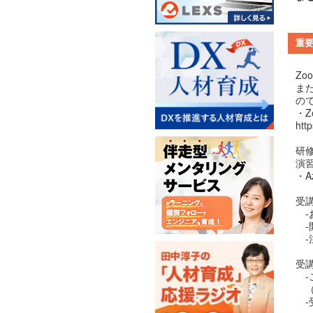
重
Z
ま
の
・Z
htt
研
演
・Az
受
-
-
-
受
-
（
-