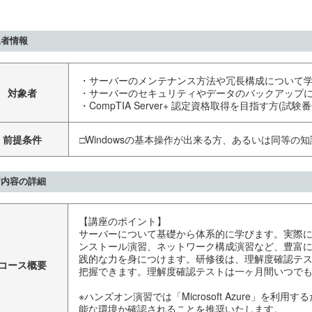
象者情報
・サーバーのメンテナンス方法や冗長構成について
対象者
・サーバーのセキュリティやデータのバックアップ
・CompTIA Server+ 認定資格取得を目指す方(試験番
前提条件
□Windowsの基本操作が出来る方、あるいは同等の
習内容の詳細
【講座のポイント】
サーバーについて基礎から体系的に学びます。実際
ンストール演習、ネットワーク構成演習など、豊富
践的な力を身につけます。研修後は、理解度確認テ
コース概要
把握できます。理解度確認テストは一ヶ月間いつで
※ハンズオン演習では「Microsoft Azure」を利
能な環境か確認されることを推奨いたします。