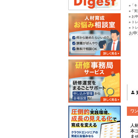
※「
※「
※ 
※ 
※ 
お申
ワ
人
本
ま