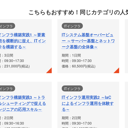
こちらもおすすめ！
同じカテゴリの人
Tインフラ
ITインフラ
Tインフラ構築実践1 ～要素
ITシステム基盤オーバービュ
術を横断的に捉え、ITイン
ー ～サーバー基盤とネットワ
ラを構築する～
ーク基盤の全体像～
間：3日間
期間：1日間
：09:30~17:30
時間：09:30~17:30
：231,000円(税込)
価格：60,500円(税込)
Tインフラ
ITインフラ
Tインフラ構築実践3 ～トラ
ITインフラ運用実践2 ～IaC
ルシューティングで捉える
によるインフラ運用を体験す
ンジニアの応用スキル～
る～
間：2日間
期間：2日間
：09:30~16:30
時間：09:30~17:00