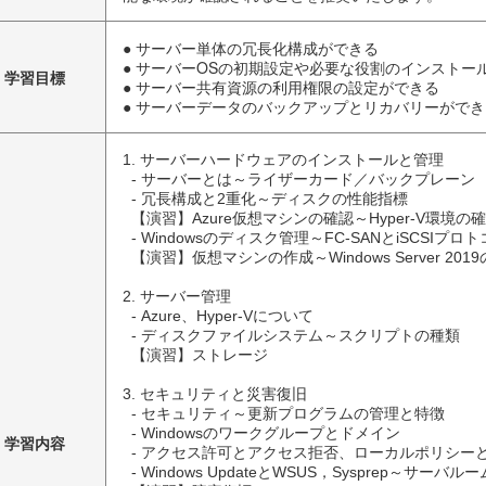
● サーバー単体の冗長化構成ができる
● サーバーOSの初期設定や必要な役割のインストー
学習目標
● サーバー共有資源の利用権限の設定ができる
● サーバーデータのバックアップとリカバリーができ
1. サーバーハードウェアのインストールと管理

  - サーバーとは～ライザーカード／バックプレーン

  - 冗長構成と2重化～ディスクの性能指標

  【演習】Azure仮想マシンの確認～Hyper-V環境の確認

  - Windowsのディスク管理～FC-SANとiSCSIプロトコル

  【演習】仮想マシンの作成～Windows Server 2019のインストール

2. サーバー管理

  - Azure、Hyper-Vについて

  - ディスクファイルシステム～スクリプトの種類

  【演習】ストレージ

3. セキュリティと災害復旧

  - セキュリティ～更新プログラムの管理と特徴

  - Windowsのワークグループとドメイン

学習内容
  - アクセス許可とアクセス拒否、ローカルポリシーとグループポリシー

  - Windows UpdateとWSUS，Sysprep～サーバルームの空調
