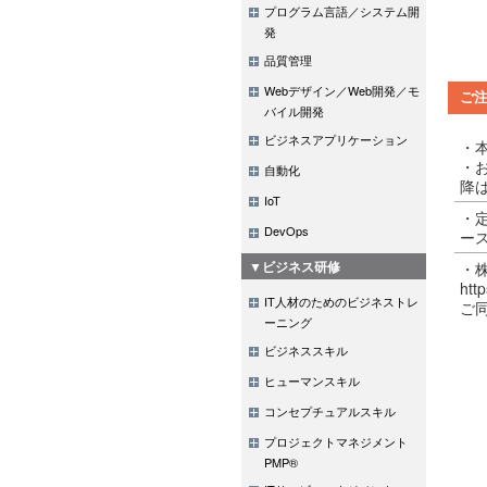
プログラム言語／システム開
発
品質管理
Webデザイン／Web開発／モ
ご
バイル開発
ビジネスアプリケーション
・
・
自動化
降
IoT
・
DevOps
ー
▼ビジネス研修
・
http
IT人材のためのビジネストレ
ご
ーニング
ビジネススキル
ヒューマンスキル
コンセプチュアルスキル
プロジェクトマネジメント
PMP®