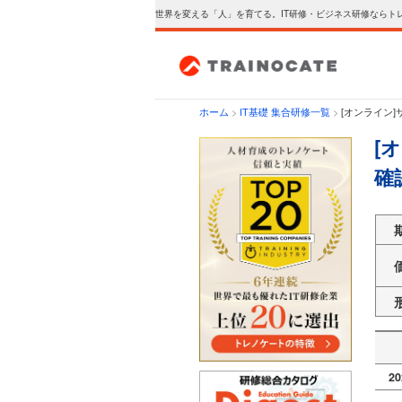
世界を変える「人」を育てる。IT研修・ビジネス研修ならト
ホーム
>
IT基礎 集合研修一覧
>
[オンライン]サ
[
確
2