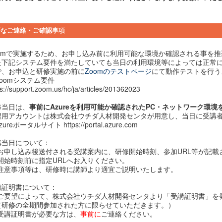
要なご連絡・ご確認事項
oomで実施するため、お申し込み前に利用可能な環境か確認される事を
た下記システム要件を満たしていても当日の利用環境等によっては正常
で、お申込と研修実施の前に
Zoomのテストページ
にて動作テストを行う
oomシステム要件
ps://support.zoom.us/hc/ja/articles/201362023
修当日は、
事前にAzureを利用可能か確認されたPC・ネットワーク環境
習用アカウントは株式会社ウチダ人材開発センタが用意し、当日に受講
ureポータルサイト https://portal.azure.com
講当日について：
お申し込み後送付される受講案内に、研修開始時刻、参加URL等が記載
開始時刻前に指定URLへお入りください。
注意事項等は、研修時に講師より適宜ご説明いたします。
講証明書について：
ご要望によって、株式会社ウチダ人材開発センタより「受講証明書」を
研修の全期間参加された方に限らせていただきます。）
受講証明書が必要な方は、
事前に
ご連絡ください。