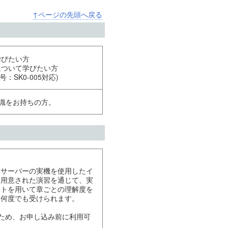
↑ページの先頭へ戻る
学びたい方
について学びたい方
号：SK0-005対応)
知識をお持ちの方。
にサーバーの実機を使用したイ
に用意された演習を通じて、実
ストを用いて章ごとの理解度を
も何度でも受けられます。
用するため、お申し込み前に利用可