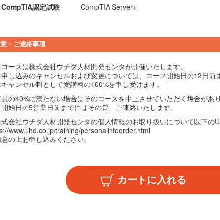
CompTIA認定試験
CompTIA Server+
注意・ご連絡事項
本コースは株式会社ウチダ人材開発センタが開催いたします。
お申し込みのキャンセルおよび変更については、コース開始日の12日前
はキャンセル料として受講料の100%を申し受けます。
定員の40%に満たない場合はそのコースを中止させていただく場合があ
ス開始日の5営業日前までにはその旨、ご連絡いたします。
株式会社ウチダ人材開発センタの個人情報のお取り扱いについて以下のU
s://www.uhd.co.jp/training/personalinfoorder.html
同意の上お申し込みください。