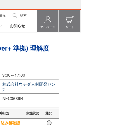
情報
検索
お知らせ
マイページ
カート
er+ 準拠) 理解度
9:30～17:00
株式会社ウチダ人材開発セン
タ
NFC0689R
席状況
実施状況
選択
込み後確認