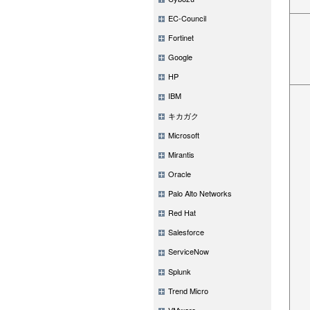
EC-Council
Fortinet
Google
HP
IBM
キカガク
Microsoft
Mirantis
Oracle
Palo Alto Networks
Red Hat
Salesforce
ServiceNow
Splunk
Trend Micro
VMware