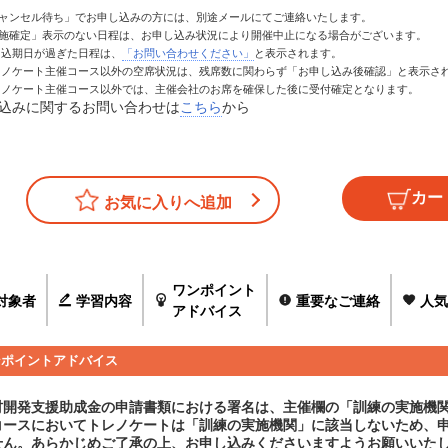
キャンセル待ち」でお申し込みの方には、別途メールにてご連絡いたします。
実施確定」表示のない日程は、お申し込み状況により開催中止になる場合がございます。
お申込期日が過ぎた日程は、
「お問い合わせください」
と表示されます。
トレノケート主催コース以外の空席状況は、残席数に関わらず「お申し込み後確認」と表示さ
トレノケート主催コース以外では、主催会社のお席を確保した後に受付確定となります。
込みに関するお問い合わせは
こちら
から
お気に入りへ追加
ワンポイント
対象者
学習内容
重要なご連絡
人気
アドバイス
ンポイントアドバイス
材開発支援助成金の申請書類における署名は、主催欄の「訓練の実施機
コースにおいてトレノケートは「訓練の実施機関」に該当しないため、
せん。あらかじめご了承の上、お申し込みくださいますようお願いいた