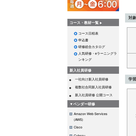
対
コース・教材一覧
コース日程表
申込書
研修総合カタログ
人気研修・eラーニングラ
ンキング
新入社員研修
一社向け新入社員研修
学
複数社合同新入社員研修
新入社員研修 公開コース
▼ベンダー研修
Amazon Web Services
(AWS)
Cisco
Cybozu