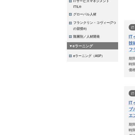
ITサービスマネジメント
ITIL®
グローバル人材
フランクリン・コヴィー(7つ
I
の習慣®)
I
階層別／人材開発
技
▼eラーニング
フ
eラーニング（ASP）
期
時間
価格
I
I
ブ
エ
期
時間