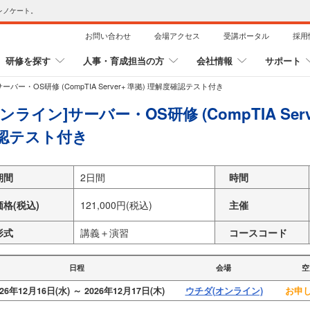
レノケート。
お問い合わせ
会場アクセス
受講ポータル
採用
研修を探す
人事・育成担当の方
会社情報
サポート
ーバー・OS研修 (CompTIA Server+ 準拠) 理解度確認テスト付き
オンライン]サーバー・OS研修 (CompTIA Serv
認テスト付き
期間
2日間
時間
価格(税込)
121,000円(税込)
主催
形式
講義＋演習
コースコード
日程
会場
空
026年12月16日(水) ～ 2026年12月17日(木)
ウチダ(オンライン)
お申し