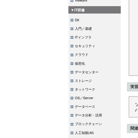
▼IT研修
DX
入門／基礎
ITインフラ
セキュリティ
クラウド
仮想化
データセンター
ストレージ
実習
ネットワーク
OS／Server
データベース
データ分析・活用
ブロックチェーン
関
人工知能(AI)