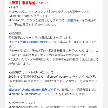
【重要】事前準備について
●テキスト
本コースでは、マイクロソフト社から提供される電子テキスト
(Microsoft Learn)を使用します。
Microsoft アカウントが必要となりますので、
受講ガイド
をご確認の
上、事前に設定をお済ませください。
●演習環境
演習環境はリモートラボ(Skillable)を使用します。
リモートラボ(Skillable)接続テスト
をご確認の上、事前にお試しくだ
さい。
リモートラボは、研修終了から原則180日間ご利用いただけます。(コ
ースにより起動回数やテナントの有効期限の制約があります)
※ご受講いただくNW環境により、演習中の画面や操作に遅延が生じる
場合があります。
●演習用アカウントのMFAについて
2025年(10月以降予定)より、Microsoft AzureへのサインインにMFA
(多要素認証)が必須となり、演習で使用するアカウントも対象となり
ます。
Microsoft Authenticator 操作ガイド
をご確認の上、受講当日までに
Microsoft Authenticatorのインストールをお願いいたします。
●バウチャーについて
Microsoft認定試験バウチャーの有効期限は、6か月以上です。期限内