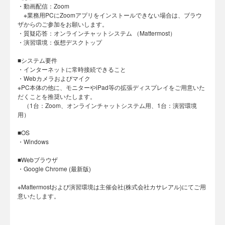
・動画配信：Zoom
※業務用PCにZoomアプリをインストールできない場合は、ブラウ
ザからのご参加をお願いします。
・質疑応答：オンラインチャットシステム （Mattermost）
・演習環境：仮想デスクトップ
■システム要件
・インターネットに常時接続できること
・Webカメラおよびマイク
※PC本体の他に、モニターやiPad等の拡張ディスプレイをご用意いた
だくことを推奨いたします。
（1台：Zoom、オンラインチャットシステム用、1台：演習環境
用）
■OS
・Windows
■Webブラウザ
・Google Chrome (最新版)
※Mattermostおよび演習環境は主催会社(株式会社カサレアル)にてご用
意いたします。