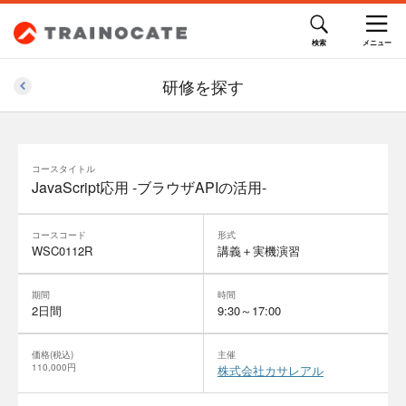
研修を探す
コースタイトル
JavaScript応用 -ブラウザAPIの活用-
コースコード
形式
WSC0112R
講義＋実機演習
期間
時間
2日間
9:30～17:00
価格(税込)
主催
110,000円
株式会社カサレアル