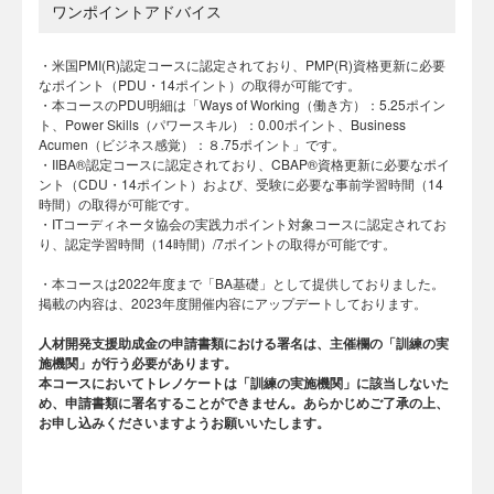
ワンポイントアドバイス
・米国PMI(R)認定コースに認定されており、PMP(R)資格更新に必要
なポイント（PDU・14ポイント）の取得が可能です。
・本コースのPDU明細は「Ways of Working（働き方）：5.25ポイン
ト、Power Skills（パワースキル）：0.00ポイント、Business
Acumen（ビジネス感覚）：８.75ポイント」です。
・IIBA®認定コースに認定されており、CBAP®資格更新に必要なポイ
ント（CDU・14ポイント）および、受験に必要な事前学習時間（14
時間）の取得が可能です。
・ITコーディネータ協会の実践力ポイント対象コースに認定されてお
り、認定学習時間（14時間）/7ポイントの取得が可能です。
・本コースは2022年度まで「BA基礎」として提供しておりました。
掲載の内容は、2023年度開催内容にアップデートしております。
人材開発支援助成金の申請書類における署名は、主催欄の「訓練の実
施機関」が行う必要があります。
本コースにおいてトレノケートは「訓練の実施機関」に該当しないた
め、申請書類に署名することができません。あらかじめご了承の上、
お申し込みくださいますようお願いいたします。