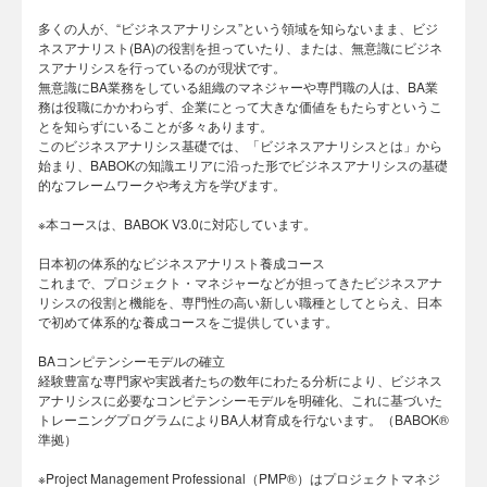
多くの人が、“ビジネスアナリシス”という領域を知らないまま、ビジ
ネスアナリスト(BA)の役割を担っていたり、または、無意識にビジネ
スアナリシスを行っているのが現状です。
無意識にBA業務をしている組織のマネジャーや専門職の人は、BA業
務は役職にかかわらず、企業にとって大きな価値をもたらすというこ
とを知らずにいることが多々あります。
このビジネスアナリシス基礎では、「ビジネスアナリシスとは」から
始まり、BABOKの知識エリアに沿った形でビジネスアナリシスの基礎
的なフレームワークや考え方を学びます。
※本コースは、BABOK V3.0に対応しています。
日本初の体系的なビジネスアナリスト養成コース
これまで、プロジェクト・マネジャーなどが担ってきたビジネスアナ
リシスの役割と機能を、専門性の高い新しい職種としてとらえ、日本
で初めて体系的な養成コースをご提供しています。
BAコンピテンシーモデルの確立
経験豊富な専門家や実践者たちの数年にわたる分析により、ビジネス
アナリシスに必要なコンピテンシーモデルを明確化、これに基づいた
トレーニングプログラムによりBA人材育成を行ないます。（BABOK®
準拠）
※Project Management Professional（PMP®）はプロジェクトマネジ