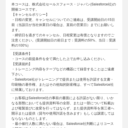
本コースは、株式会社セールスフォース・ジャパン(Salesforce社)の
開催コースです。
【キャンセルポリシー】
・日程の変更、キャンセルについてのご連絡は、受講開始日の15日
前（当該日が当社休業日の場合は、直前の営業日）までにお願いし
ます。
・締切日を過ぎてのキャンセル、日程変更は有償となりますのでご
注意ください。(受講開始日の前日まで：受講料の50%、当日：受講
料の100%)
【受講条件】
・コースの前提条件を全て満たした上でお申し込みください。
【受講規約】
・トレーニング内容をテープなどの機器にて録音することはご遠慮
下さい。
・Salesforce社がトレーニングで提供または使用を許諾する文書・
印刷物の著作権、またはその他知的財産権は、すべてSalesforce社
に帰属しております。
・お客様はSalesforce社の事前の書面による許諾がない限り、いか
なる形態においても提供資料等の全部、または一部について転載お
よび複製並びに改変を行ってはならず、また提供資料等を第三者へ
開示または提供（貸与や使用許諾を含みます）もしくは譲渡しては
ならないものとします。
・最小催行人数に満たない場合は、Salesforce社判断によりコース