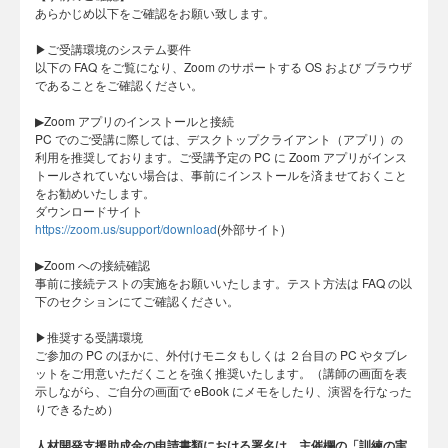
あらかじめ以下をご確認をお願い致します。
▶︎ご受講環境のシステム要件
以下の FAQ をご覧になり、Zoom のサポートする OS および ブラウザ
であることをご確認ください。
▶︎Zoom アプリのインストールと接続
PC でのご受講に際しては、デスクトップクライアント（アプリ）の
利用を推奨しております。ご受講予定の PC に Zoom アプリがインス
トールされていない場合は、事前にインストールを済ませておくこと
をお勧めいたします。
ダウンロードサイト
https://zoom.us/support/download
(外部サイト)
▶︎Zoom への接続確認
事前に接続テストの実施をお願いいたします。テスト方法は FAQ の以
下のセクションにてご確認ください。
​▶︎推奨する受講環境
ご参加の PC のほかに、外付けモニタもしくは ２台目の PC やタブレ
ットをご用意いただくことを強く推奨いたします。（講師の画面を表
示しながら、ご自分の画面で eBook にメモをしたり、演習を行なった
りできるため）
人材開発支援助成金の申請書類における署名は、主催欄の「訓練の実