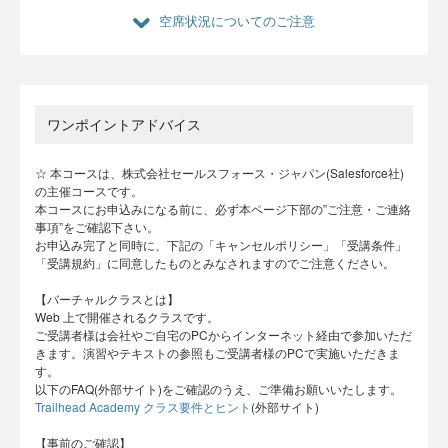
空席状況についてのご注意
ワンポイントアドバイス
☆ 本コースは、株式会社セールスフォース・ジャパン(Salesforce社)
の主催コースです。
本コースにお申込みになる前に、必ず本ページ下部の”ご注意・ご連絡
事項”をご確認下さい。
お申込み完了と同時に、下記の「キャンセルポリシー」「受講条件」
「受講規約」に同意したものとみなされますのでご注意ください。
【バーチャルクラスとは】
Web 上で開催されるクラスです。
ご受講者様は会社やご自宅のPCからインターネット経由で参加いただ
きます。演習やテキストの参照もご受講者様のPCで実施いただきま
す。
以下のFAQ(外部サイト)をご確認のうえ、ご準備お願いいたします。
Trailhead Academy クラス要件とヒント
(外部サイト)
​【事前のご確認】