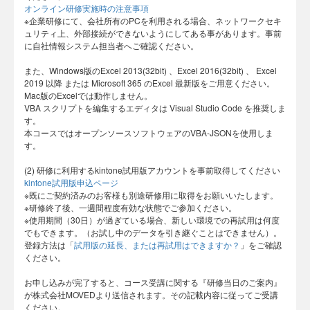
オンライン研修実施時の注意事項
※企業研修にて、会社所有のPCを利用される場合、ネットワークセキ
ュリティ上、外部接続ができないようにしてある事があります。事前
に自社情報システム担当者へご確認ください。
また、Windows版のExcel 2013(32bit) 、Excel 2016(32bit) 、 Excel
2019 以降 または Microsoft 365 のExcel 最新版をご用意ください。
Mac版のExcelでは動作しません。
VBA スクリプトを編集するエディタは Visual Studio Code を推奨しま
す。
本コースではオープンソースソフトウェアのVBA-JSONを使用しま
す。
(2) 研修に利用するkintone試用版アカウントを事前取得してください
kintone試用版申込ページ
※既にご契約済みのお客様も別途研修用に取得をお願いいたします。
※研修終了後、一週間程度有効な状態でご参加ください。
※使用期間（30日）が過ぎている場合、新しい環境での再試用は何度
でもできます。（お試し中のデータを引き継ぐことはできません）。
登録方法は「
試用版の延長、または再試用はできますか？
」をご確認
ください。
お申し込みが完了すると、コース受講に関する『研修当日のご案内』
が株式会社MOVEDより送信されます。その記載内容に従ってご受講
ください。