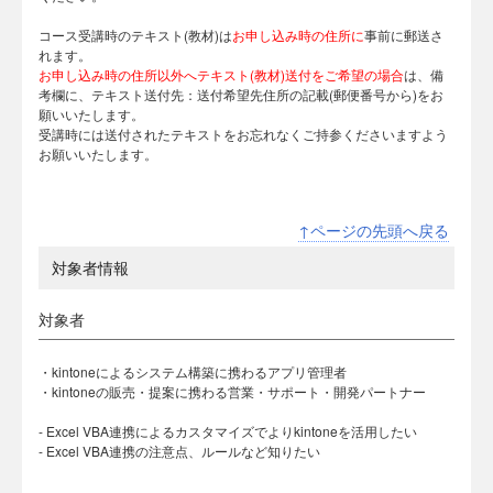
コース受講時のテキスト(教材)は
お申し込み時の住所に
事前に郵送さ
れます。
お申し込み時の住所以外へテキスト(教材)送付をご希望の場合
は、備
考欄に、テキスト送付先：送付希望先住所の記載(郵便番号から)をお
願いいたします。
受講時には送付されたテキストをお忘れなくご持参くださいますよう
お願いいたします。
↑ページの先頭へ戻る
対象者情報
対象者
・kintoneによるシステム構築に携わるアプリ管理者
・kintoneの販売・提案に携わる営業・サポート・開発パートナー
- Excel VBA連携によるカスタマイズでよりkintoneを活用したい
- Excel VBA連携の注意点、ルールなど知りたい