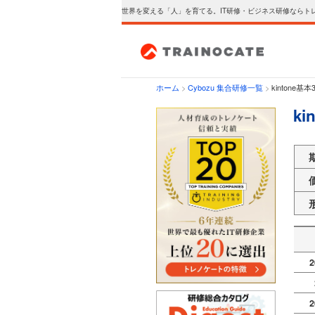
世界を変える「人」を育てる。IT研修・ビジネス研修ならト
ホーム
>
Cybozu 集合研修一覧
>
kintone基本
ki
2
2