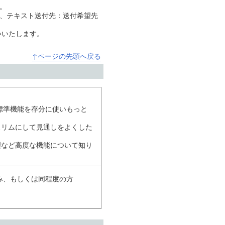
。
、テキスト送付先：送付希望先
いいたします。
↑ページの先頭へ戻る
し標準機能を存分に使いもっと
スリムにして見通しをよくした
理など高度な機能について知り
受講済み、もしくは同程度の方