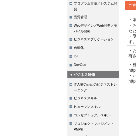
プログラム言語／システム開
ご
発
品質管理
・
・
Webデザイン／Web開発／モ
た
バイル開発
・
ビジネスアプリケーション
す
自動化
・
有
IoT
・
DevOps
http
▼ビジネス研修
・
http
IT人材のためのビジネストレ
ーニング
ビジネススキル
ヒューマンスキル
コンセプチュアルスキル
プロジェクトマネジメント
PMP®