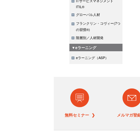
ITサービスマネジメント
ITIL®
グローバル人材
フランクリン・コヴィー(7つ
の習慣®)
階層別／人材開発
▼eラーニング
eラーニング（ASP）
無料セミナー ❯
メルマガ登録