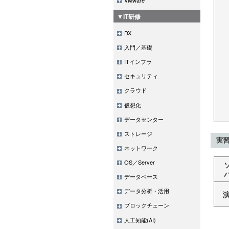
▼IT研修
DX
入門／基礎
ITインフラ
セキュリティ
クラウド
仮想化
データセンター
ストレージ
実習
ネットワーク
OS／Server
データベース
データ分析・活用
ブロックチェーン
人工知能(AI)