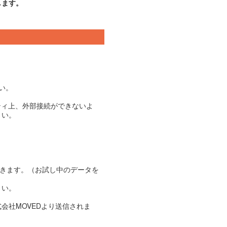
します。
い。
ティ上、外部接続ができないよ
さい。
できます。（お試し中のデータを
さい。
会社MOVEDより送信されま