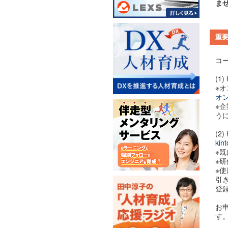
ま
重
コ
(
※
オ
※
う
(2
ki
※
※
※
引
登
お
す