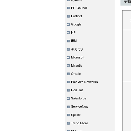
学
EC-Council
Fortinet
Google
HP
IBM
キカガク
Microsoft
Mirantis
Oracle
Palo Alto Networks
Red Hat
Salesforce
ServiceNow
Splunk
Trend Micro
VMware