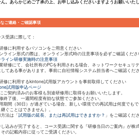
せん。あらかじめご了承の上、お申し込みくださいますようお願いいた
要なご連絡・ご確認事項
ース受講に際して：
1) 研修に利用するパソコンをご用意ください
オンライン形式の際は、オンライン形式時の注意事項を必ずご確認くださ
ンライン研修実施時の注意事項
企業研修にて、会社所有のPCを利用される場合、ネットワークセキュリ
にしてある事があります。事前に自社情報システム担当者へご確認くだ
) 研修に利用するkintone試用版アカウントを事前取得してください
ntone試用版申込ページ
既にご契約済みのお客様も別途研修用に取得をお願いいたします。
研修終了後、一週間程度有効な状態でご参加ください。
使用期間（30日）が過ぎている場合、新しい環境での再試用は何度でも
き継ぐことはできません）。
録方法は「
試用版の延長、または再試用はできますか？
」をご確認くだ
申し込みが完了すると、コース受講に関する『研修当日のご案内』が株式
。その記載内容に従ってご受講ください。