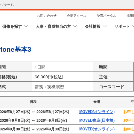
レノケート。
お問い合わせ
会場アクセス
受講ポータル
採用
研修を探す
人事・育成担当の方
会社情報
サポート
3
ntone基本3
期間
1日間
時間
価格(税込)
66,000円(税込)
主催
形式
講義＋実機演習
コースコード
日程
会場
空
026年8月27日(木) ～ 2026年8月27日(木)
MOVED(オンライン)
お申し
2026年9月8日(火) ～ 2026年9月8日(火)
MOVED東京(日本橋)
お申し
026年9月30日(水) ～ 2026年9月30日(水)
MOVED(オンライン)
お申し