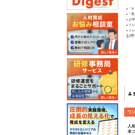
※「
※「
※ 
※ 
※ 
お申
ワ
人
本