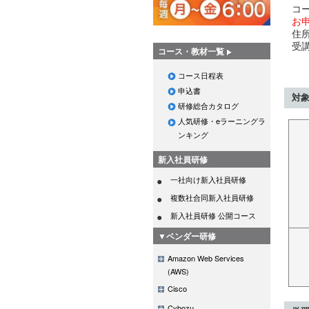
コ
お
住
受
コース・教材一覧
コース日程表
申込書
対
研修総合カタログ
人気研修・eラーニングラ
ンキング
新入社員研修
一社向け新入社員研修
複数社合同新入社員研修
新入社員研修 公開コース
▼ベンダー研修
Amazon Web Services
(AWS)
Cisco
Cybozu