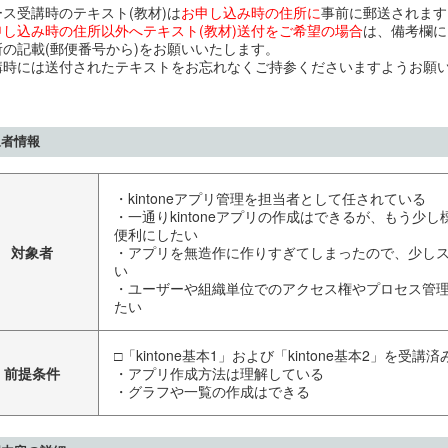
ース受講時のテキスト(教材)は
お申し込み時の住所に
事前に郵送されます
申し込み時の住所以外へテキスト(教材)送付をご希望の場合
は、備考欄に
所の記載(郵便番号から)をお願いいたします。
講時には送付されたテキストをお忘れなくご持参くださいますようお願
象者情報
・kintoneアプリ管理を担当者として任されている
・一通りkintoneアプリの作成はできるが、もう少
便利にしたい
対象者
・アプリを無造作に作りすぎてしまったので、少し
い
・ユーザーや組織単位でのアクセス権やプロセス管
たい
□「kintone基本1」および「kintone基本2」を
前提条件
・アプリ作成方法は理解している
・グラフや一覧の作成はできる