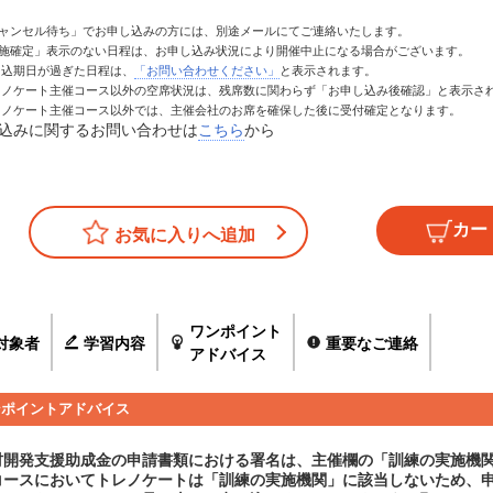
キャンセル待ち」でお申し込みの方には、別途メールにてご連絡いたします。
実施確定」表示のない日程は、お申し込み状況により開催中止になる場合がございます。
お申込期日が過ぎた日程は、
「お問い合わせください」
と表示されます。
トレノケート主催コース以外の空席状況は、残席数に関わらず「お申し込み後確認」と表示さ
トレノケート主催コース以外では、主催会社のお席を確保した後に受付確定となります。
込みに関するお問い合わせは
こちら
から
お気に入りへ追加
ワンポイント
対象者
学習内容
重要なご連絡
アドバイス
ンポイントアドバイス
材開発支援助成金の申請書類における署名は、主催欄の「訓練の実施機
コースにおいてトレノケートは「訓練の実施機関」に該当しないため、