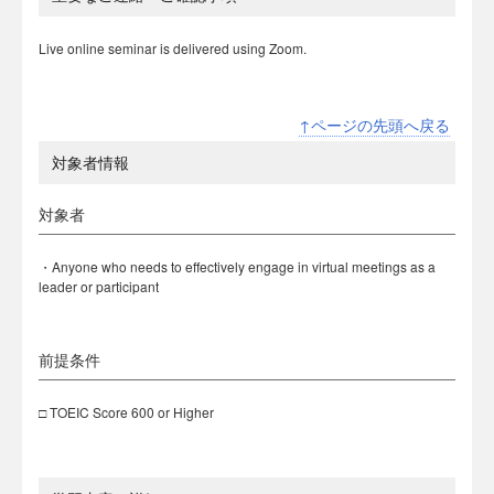
Live online seminar is delivered using Zoom.
↑ページの先頭へ戻る
対象者情報
対象者
・Anyone who needs to effectively engage in virtual meetings as a
leader or participant
前提条件
□ TOEIC Score 600 or Higher