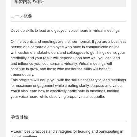
学習内容の詳細
コース概要
Develop skills to lead and get your voice heard in virtual meetings
Online events and meetings are the new normal. If you are a business
person or a corporate employee who have to communicate online
with customers, stakeholders and colleagues to get things done, your
credibility and your result will depend upon how well you can lead
and influence your counterparts virtually. Virtual meetings will
continue to grow, and those who master the skills will benefit
tremendously.
This program will equip you with the skills necessary to lead meetings
for maximum engagement while creating clarity, purpose and value.
You’ll also learn how to effectively participate in meetings, making
your voice heard while observing proper virtual etiquette.
学習目標
● Learn best practices and strategies for leading and participating in
virtual meetings