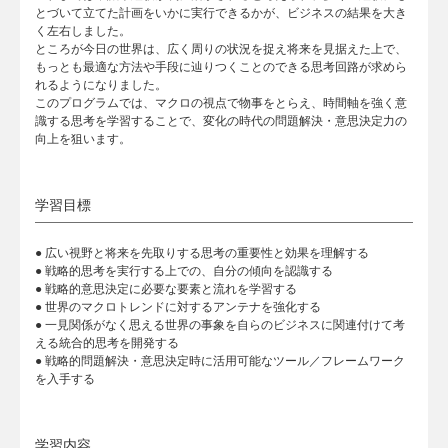
とづいて立てた計画をいかに実行できるかが、ビジネスの結果を大き
く左右しました。
ところが今日の世界は、広く周りの状況を捉え将来を見据えた上で、
もっとも最適な方法や手段に辿りつくことのできる思考回路が求めら
れるようになりました。
このプログラムでは、マクロの視点で物事をとらえ、時間軸を強く意
識する思考を学習することで、変化の時代の問題解決・意思決定力の
向上を狙います。
学習目標
● 広い視野と将来を先取りする思考の重要性と効果を理解する
● 戦略的思考を実行する上での、自分の傾向を認識する
● 戦略的意思決定に必要な要素と流れを学習する
● 世界のマクロトレンドに対するアンテナを強化する
● 一見関係がなく思える世界の事象を自らのビジネスに関連付けて考
える統合的思考を開発する
● 戦略的問題解決・意思決定時に活用可能なツール／フレームワーク
を入手する
学習内容