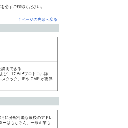
容を必ずご確認ください。
↑ページの先頭へ戻る
を説明できる
よび「TCP/IPプロトコル詳
ルスタック、IPやICMP が提供
1年2月に分配可能な最後のアドレ
ンターはもちろん、一般企業も