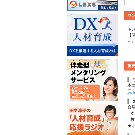
ワ
IP
【関
い
重
本
こ
会
オ
教
★オ