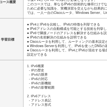
コース概要
このコースでは、単なるIPv6の技術的な修得だけでなく
ために必要な知識を、実機演習を交えながら効果的
では、一人一台のCiscoルータ、Windows Server、
● IPv4とIPv6を比較し、IPv6の特徴を列挙できる
● IPv6アドレスの自動構成を可能とする技術を列挙
● IPv6で隣接ノードのアドレスを解決する仕組みを
● IPv6の名前解決の仕組みを説明できる
学習目標
● Ciscoルータを利用して、ルーティングの基本設定
● Windows Serverを利用して、IPv6を使ったDN
● Ciscoルータを利用して、IPv4とIPv6が混在
設定ができる
1. IPv6概要

  - IPの歴史

  - IPv4の限界

  - IPv6の対応

  - IPv6の新機能

  - IPv6の影響範囲

2. IPv6アドレス

  - アドレス表記

  - アドレス形式
