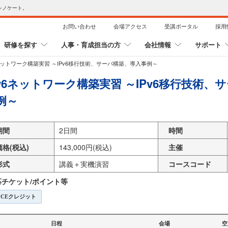
レノケート。
お問い合わせ
会場アクセス
受講ポータル
採用
研修を探す
人事・育成担当の方
会社情報
サポート
6ネットワーク構築実習 ～IPv6移行技術、サーバ構築、導入事例～
Pv6ネットワーク構築実習 ～IPv6移行技術、
例～
期間
2日間
時間
価格(税込)
143,000円(税込)
主催
形式
講義＋実機演習
コースコード
応チケット/ポイント等
CEクレジット
日程
会場
空