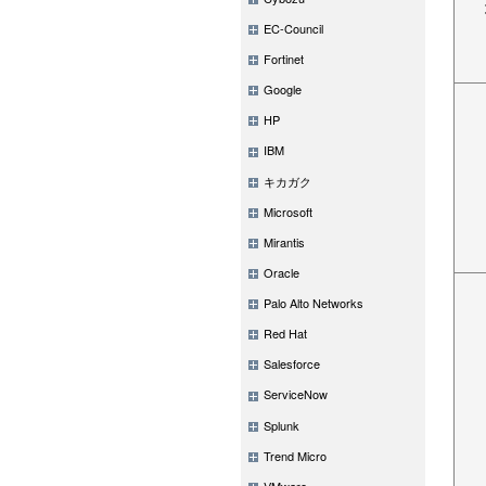
EC-Council
Fortinet
Google
HP
IBM
キカガク
Microsoft
Mirantis
Oracle
Palo Alto Networks
Red Hat
Salesforce
ServiceNow
Splunk
Trend Micro
VMware