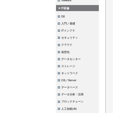
▼IT研修
DX
入門／基礎
ITインフラ
セキュリティ
クラウド
仮想化
データセンター
ストレージ
ネットワーク
OS／Server
データベース
データ分析・活用
ブロックチェーン
人工知能(AI)