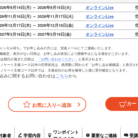
026年9月14日(月) ～ 2026年9月15日(火)
オンラインLive
空
026年11月16日(月) ～ 2026年11月17日(火)
オンラインLive
空
026年12月17日(木) ～ 2026年12月18日(金)
オンラインLive
空
027年3月18日(木) ～ 2027年3月19日(金)
オンラインLive
空
キャンセル待ち」でお申し込みの方には、別途メールにてご連絡いたします。
実施確定」表示のない日程は、お申し込み状況により開催中止になる場合がございます。
お申込期日が過ぎた日程は、
「お問い合わせください」
と表示されます。
トレノケート主催コース以外の空席状況は、残席数に関わらず「お申し込み後確認」と表示さ
トレノケート主催コース以外では、主催会社のお席を確保した後に受付確定となります。
込みに関するお問い合わせは
こちら
から
お気に入りへ追加
ワンポイント
対象者
学習内容
重要なご連絡
受講