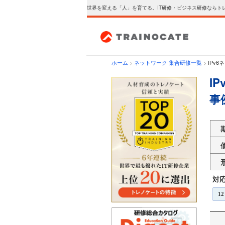
世界を変える「人」を育てる。IT研修・ビジネス研修ならト
ホーム
>
ネットワーク 集合研修一覧
>
IPv
I
事
対
12