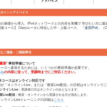
アドバイス
ンポイントアドバイス
v6の基礎から導入、IPv4ネットワークとの共存を実機で 学びたい方に最
連コース】 Ciscoルータに特化した中・上級コース、 「
速習IPv6
」（C
。
要なご連絡・ご確認事項
*重要*
事前準備について
コースへ参加するためには、いくつかの事前準備が必要です。
ちら
の内容に従って、受講時までにご対応ください。
本コースはオンライン対応です
場が「オンラインLive」または「教室Live配信」の日程はオンラインで
：受講者の方はオンラインのみとなります。
ンラインLive
：教室・オンラインから受講される方が混在します。
室Live配信
ンラインLiveトレーニングの詳細は
こちら