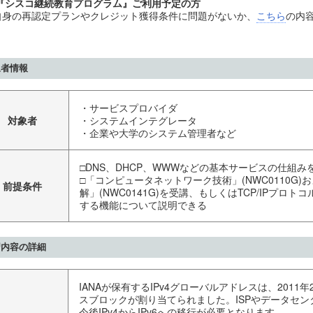
『シスコ継続教育プログラム』ご利用予定の方
自身の再認定プランやクレジット獲得条件に問題がないか、
こちら
の内
象者情報
・サービスプロバイダ
対象者
・システムインテグレータ
・企業や大学のシステム管理者など
□DNS、DHCP、WWWなどの基本サービスの仕組み
□「コンピュータネットワーク技術」(NWC0110G)お
前提条件
解」(NWC0141G)を受講、もしくはTCP/IPプロトコ
する機能について説明できる
習内容の詳細
IANAが保有するIPv4グローバルアドレスは、201
スブロックが割り当てられました。ISPやデータセ
今後IPv4からIPv6への移行が必要となります。