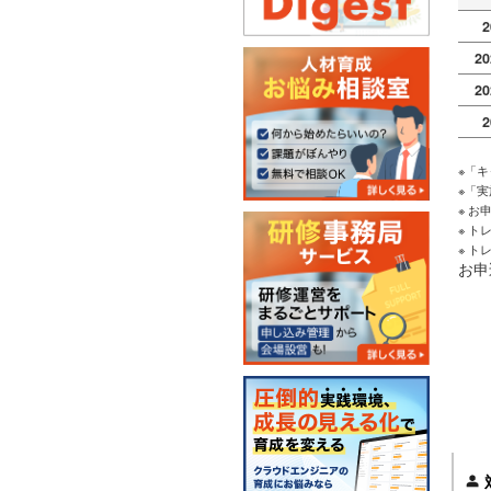
2
2
2
2
※「
※「
※ 
※ 
※ 
お申