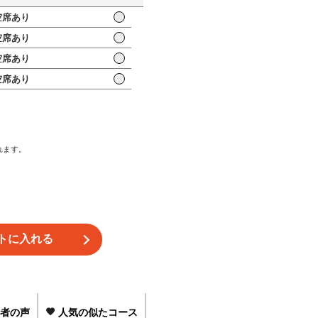
席あり
席あり
席あり
席あり
れます。
者の声
人気の似たコース