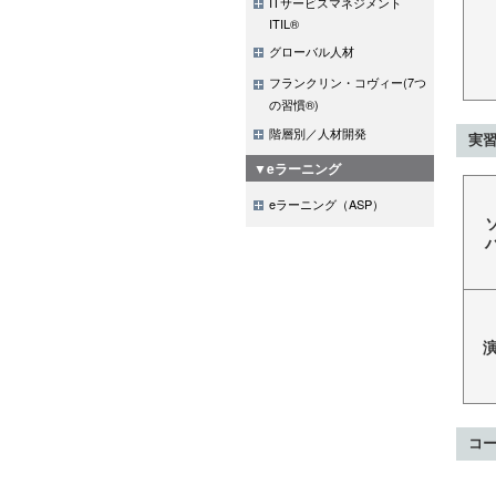
ITサービスマネジメント
ITIL®
グローバル人材
フランクリン・コヴィー(7つ
の習慣®)
階層別／人材開発
実習
▼eラーニング
eラーニング（ASP）
コ