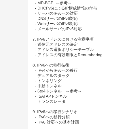
  - MP-BGP  ～参考～

  - DHCPv6によるIP構成情報の付与

  - サーバのIPv6への対応

  - DNSサーバのIPv6対応

  - WebサーバのIPv6対応

  - メールサーバのIPv6対応

7. IPv6アドレスにおける注意事項

  - 送信元アドレスの決定

  - アドレス選択ポリシーテーブル

  - アドレスの有効期限とRenumbering

8. IPv6への移行技術

  - IPv4からIPv6への移行

  - デュアルスタック

  - トンネリング

  - 手動トンネル

  - 6to4トンネル　～参考～

  - ISATAPトンネル

  - トランスレータ

9. IPv6への移行シナリオ

  - IPv6への移行分類

  - IPv6 対応への基本計画
