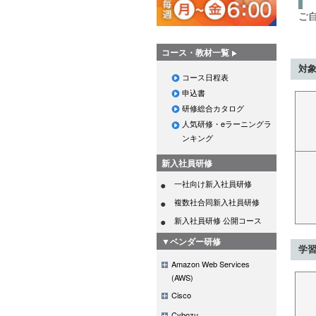
ご
コース・教材一覧
対
コース日程表
申込書
研修総合カタログ
人気研修・eラーニングラ
ンキング
新入社員研修
一社向け新入社員研修
複数社合同新入社員研修
新入社員研修 公開コース
▼ベンダー研修
学
Amazon Web Services
(AWS)
Cisco
Cybozu