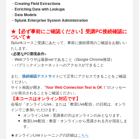
・
Creating Field Extractions
・
Enriching Data with Lookups
・
Data Models
・Splunk Enterprise System Administration
★【必ず事前にご確認ください】受講PC接続確認に
ついて★
Splunkコースご受講にあたって、事前に接続環境のご確認をお願いい
たします。
<必要なPC環境条件>
・Webブラウザは最新verであること（Google Chrome推奨）
・パブリックインターネットへのアクセスができること
また、
接続確認テストサイト
にて正常にアクセスできることをご確認
ください。
サイト画面が開き、”
Your Web Connection Test is OK！
”のメッセー
ジが表示されることをご確認ください。
【本コースはオンライン対応です】
会場が「オンラインLive」または「教室Live配信」の日程は、オンラ
インでご参加いただけます。
オンラインLive：受講者の方はオンラインのみとなります。
教室Live配信：教室・オンラインから受講される方が混在しま
す。
★オンラインLiveトレーニングの詳細は
こちら