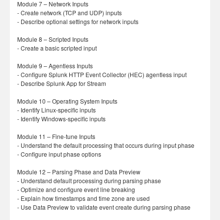
Module 7 – Network Inputs
- Create network (TCP and UDP) inputs
- Describe optional settings for network inputs
Module 8 – Scripted Inputs
- Create a basic scripted input
Module 9 – Agentless Inputs
- Configure Splunk HTTP Event Collector (HEC) agentless input
- Describe Splunk App for Stream
Module 10 – Operating System Inputs
- Identify Linux-specific inputs
- Identify Windows-specific inputs
Module 11 – Fine-tune Inputs
- Understand the default processing that occurs during input phase
- Configure input phase options
Module 12 – Parsing Phase and Data Preview
- Understand default processing during parsing phase
- Optimize and configure event line breaking
- Explain how timestamps and time zone are used
- Use Data Preview to validate event create during parsing phase