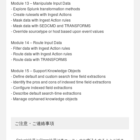
Module 13 – Manipulate Input Data
- Explore Splunk transformation methods
- Create rulesets with Ingest Actions
- Mask data with Ingest Action rules
- Mask data with SEDCMD and TRANSFORMS
- Override sourcetype or host based upon event values
Module 14 – Route Input Data
- Filter data with Ingest Action rules
- Route data with Ingest Action rules
- Route data with TRANSFORMS
Module 15 – Support Knowledge Objects
- Define default and custom search time field extractions
- Identify the pros and cons of indexed time field extractions
- Configure indexed field extractions
- Describe default search-time extractions
- Manage orphaned knowledge objects
ご注意・ご連絡事項
・Splunk社員とCisco社員は本コースへのお申込をすることができ