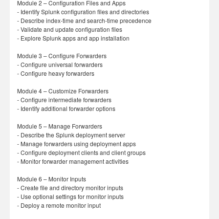
Module 2 – Configuration Files and Apps
- Identify Splunk configuration files and directories
- Describe index-time and search-time precedence
- Validate and update configuration files
- Explore Splunk apps and app installation
Module 3 – Configure Forwarders
- Configure universal forwarders
- Configure heavy forwarders
Module 4 – Customize Forwarders
- Configure intermediate forwarders
- Identify additional forwarder options
Module 5 – Manage Forwarders
- Describe the Splunk deployment server
- Manage forwarders using deployment apps
- Configure deployment clients and client groups
- Monitor forwarder management activities
Module 6 – Monitor Inputs
- Create file and directory monitor inputs
- Use optional settings for monitor inputs
- Deploy a remote monitor input