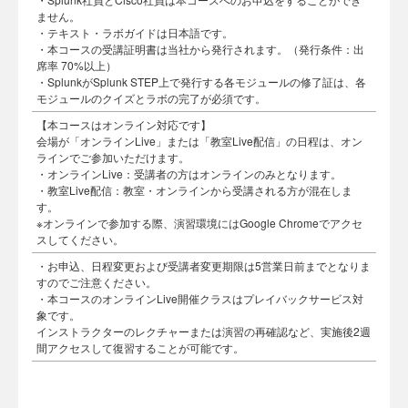
ません。
・テキスト・ラボガイドは日本語です。
・本コースの受講証明書は当社から発行されます。（発行条件：出
席率 70%以上）
・SplunkがSplunk STEP上で発行する各モジュールの修了証は、各
モジュールのクイズとラボの完了が必須です。
【本コースはオンライン対応です】
会場が「オンラインLive」または「教室Live配信」の日程は、オン
ラインでご参加いただけます。
・オンラインLive：受講者の方はオンラインのみとなります。
・教室Live配信：教室・オンラインから受講される方が混在しま
す。
※オンラインで参加する際、演習環境にはGoogle Chromeでアクセ
スしてください。
・お申込、日程変更および受講者変更期限は5営業日前までとなりま
すのでご注意ください。
・本コースのオンラインLive開催クラスはプレイバックサービス対
象です。
インストラクターのレクチャーまたは演習の再確認など、実施後2週
間アクセスして復習することが可能です。