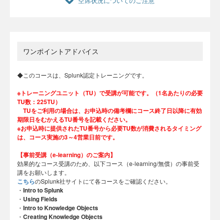
空席状況についてのご注意
ワンポイントアドバイス
◆このコースは、Splunk認定トレーニングです。
※トレーニングユニット（TU）で受講が可能です。（1名あたりの必要
TU数：225TU）
TUをご利用の場合は、お申込時の備考欄にコース終了日以降に有効
期限日をむかえるTU番号を記載ください。
※お申込時に提供されたTU番号から必要TU数が消費されるタイミング
は、コース実施の3～4営業日前です。
【事前受講（e-learning）のご案内】
効果的なコース受講のため、以下コース（e-learning/無償）の事前受
講をお願いします。
こちら
のSplunk社サイトにて各コースをご確認ください。
・
Intro to Splunk
・
Using Fields
・
Intro to Knowledge Objects
・
Creating Knowledge Objects