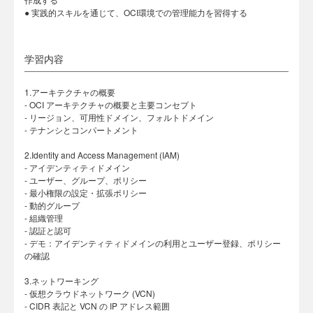
● 実践的スキルを通じて、OCI環境での管理能力を習得する
学習内容
1.アーキテクチャの概要
- OCI アーキテクチャの概要と主要コンセプト
- リージョン、可用性ドメイン、フォルトドメイン
- テナンシとコンパートメント
2.Identity and Access Management (IAM)
- アイデンティティドメイン
- ユーザー、グループ、ポリシー
- 最小権限の設定・拡張ポリシー
- 動的グループ
- 組織管理
- 認証と認可
- デモ：アイデンティティドメインの利用とユーザー登録、ポリシー
の確認
3.ネットワーキング
- 仮想クラウドネットワーク (VCN)
- CIDR 表記と VCN の IP アドレス範囲