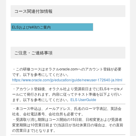
コース関連付加情報
ELSおよびeKitのご案内
ご注意・ご連絡事項
・この研修コースはオラクルoracle.comへのアカウント登録が必要
です。以下を参考にしてください。
https://www.oracle.com/jp/education/guide/newuser-172640-ja.html
・アカウント登録後、オラクル社より受講前日までにELSキーがeメ
ールにて発行されます。内容に従ってテキスト準備を以下より行い
ます。以下を参考にしてください。
ELS UserGuide
・本コース申込は、メールアドレス、氏名のローマ字表記、英語会
社名、会社電話番号、会社住所も必要です。
・受講取り消し期限はコース開始の15日前、日程変更および受講者
変更期限は10営業日前まで(当該日が当社休業日の場合は、その直前
の営業日まで)となります。