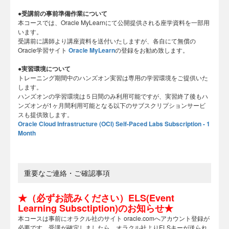
●受講前の事前準備作業について
本コースでは、Oracle MyLearnにて公開提供される座学資料を一部用
います。
受講前に講師より講座資料を送付いたしますが、各自にて無償の
Oracle学習サイト
Oracle MyLearn
の登録をお勧め致します。
●実習環境について
トレーニング期間中のハンズオン実習は専用の学習環境をご提供いた
します。
ハンズオンの学習環境は５日間のみ利用可能ですが、実習終了後もハ
ンズオンが1ヶ月間利用可能となる以下のサブスクリプションサービ
スも提供致します。
Oracle Cloud Infrastructure (OCI) Self-Paced Labs Subscription - 1
Month
重要なご連絡・ご確認事項
★（必ずお読みください）ELS(Event
Learning Subsctiption)のお知らせ★
本コースは事前にオラクル社のサイト oracle.comへアカウント登録が
必要です。受講が確定しましたら、オラクル社よりELSキーが送られ