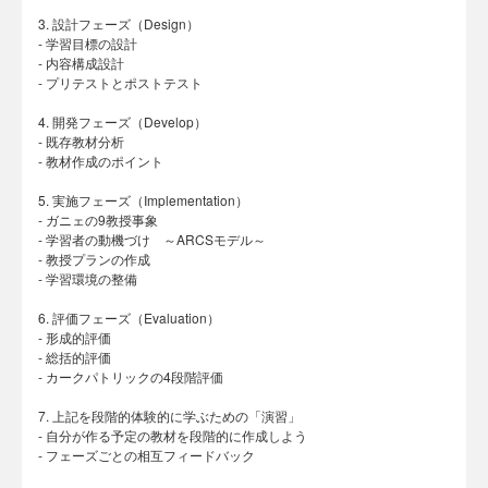
3. 設計フェーズ（Design）
- 学習目標の設計
- 内容構成設計
- プリテストとポストテスト
4. 開発フェーズ（Develop）
- 既存教材分析
- 教材作成のポイント
5. 実施フェーズ（Implementation）
- ガニェの9教授事象
- 学習者の動機づけ ～ARCSモデル～
- 教授プランの作成
- 学習環境の整備
6. 評価フェーズ（Evaluation）
- 形成的評価
- 総括的評価
- カークパトリックの4段階評価
7. 上記を段階的体験的に学ぶための「演習」
- 自分が作る予定の教材を段階的に作成しよう
- フェーズごとの相互フィードバック