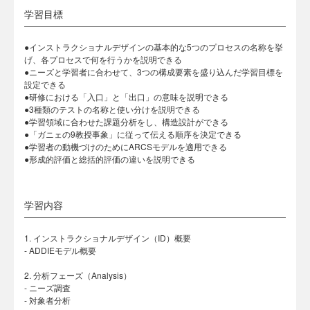
学習目標
●インストラクショナルデザインの基本的な5つのプロセスの名称を挙
げ、各プロセスで何を行うかを説明できる
●ニーズと学習者に合わせて、3つの構成要素を盛り込んだ学習目標を
設定できる
●研修における「入口」と「出口」の意味を説明できる
●3種類のテストの名称と使い分けを説明できる
●学習領域に合わせた課題分析をし、構造設計ができる
●「ガニェの9教授事象」に従って伝える順序を決定できる
●学習者の動機づけのためにARCSモデルを適用できる
●形成的評価と総括的評価の違いを説明できる
学習内容
1. インストラクショナルデザイン（ID）概要
- ADDIEモデル概要
2. 分析フェーズ（Analysis）
- ニーズ調査
- 対象者分析