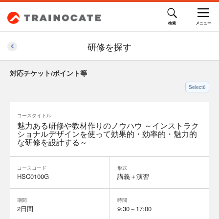
研修を探す
対応チケット/ポイント等
Select6
コースタイトル
魅力ある研修や教材作りのノウハウ ～インストラク
ショナルデザインを使って効果的・効率的・魅力的
な研修を設計する～
コースコード
形式
HSC0100G
講義＋演習
期間
時間
2日間
9:30～17:00