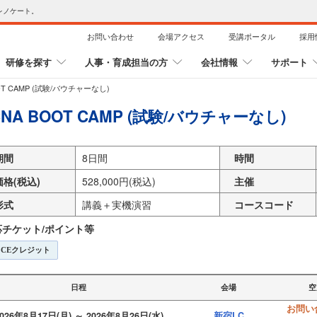
レノケート。
お問い合わせ
会場アクセス
受講ポータル
採用
研修を探す
人事・育成担当の方
会社情報
サポート
OT CAMP (試験/バウチャーなし)
CNA BOOT CAMP (試験/バウチャーなし)
期間
8日間
時間
価格(税込)
528,000円(税込)
主催
形式
講義＋実機演習
コースコード
応チケット/ポイント等
CEクレジット
日程
会場
空
お問い
026年8月17日(月) ～ 2026年8月26日(水)
新宿LC