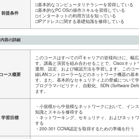
□基本的なコンピュータリテラシーを習得している
□基本的なPC OSの操作スキルを習得している
前提条件
□インターネットの利用方法を知っている
□IPアドレスに関する基礎知識を修得している
習内容の詳細
このコースはすべてのITキャリアの皆様向けに、幅
す。講義と演習を組み合わせることで、Ciscoネッ
運用、設定、および確認方法を学習します。このコ
コース概要
線LANコントローラーなどのネットワーク機器の基
す。また、基本的なセキュリティ上の脅威について
プログラマバビリティ、自動化、SDN (Software Defi
ます。
・小規模から中規模なネットワークにおいて、イン
知識とスキルを修得する
学習目標
・ネットワーキング、セキュリティ、およびネット
する
・200-301 CCNA認定を取得するための準備を行う