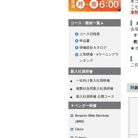
本
こ
未
コース・教材一覧
会
コース日程表
オ
申込書
教
★オ
研修総合カタログ
人気研修・eラーニングラ
ンキング
ご
新入社員研修
一社向け新入社員研修
対
複数社合同新入社員研修
新入社員研修 公開コース
▼ベンダー研修
Amazon Web Services
(AWS)
Cisco
Cybozu