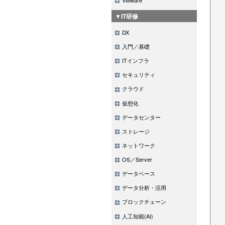
▼IT研修
DX
入門／基礎
ITインフラ
セキュリティ
クラウド
仮想化
データセンター
ストレージ
ネットワーク
OS／Server
データベース
データ分析・活用
ブロックチェーン
人工知能(AI)