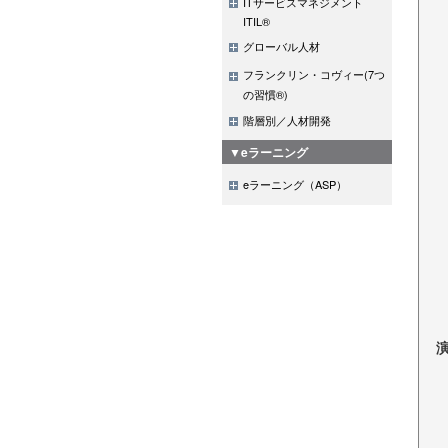
ITサービスマネジメント
ITIL®
グローバル人材
フランクリン・コヴィー(7つ
の習慣®)
階層別／人材開発
▼eラーニング
eラーニング（ASP）