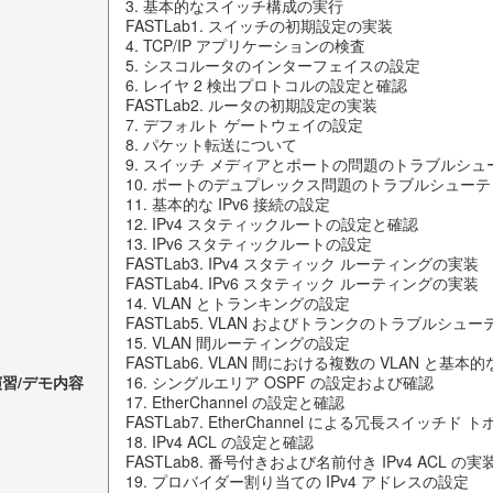
3. 基本的なスイッチ構成の実行
FASTLab1. スイッチの初期設定の実装
4. TCP/IP アプリケーションの検査
5. シスコルータのインターフェイスの設定
6. レイヤ 2 検出プロトコルの設定と確認
FASTLab2. ルータの初期設定の実装
7. デフォルト ゲートウェイの設定
8. パケット転送について
9. スイッチ メディアとポートの問題のトラブルシュ
10. ポートのデュプレックス問題のトラブルシュー
11. 基本的な IPv6 接続の設定
12. IPv4 スタティックルートの設定と確認
13. IPv6 スタティックルートの設定
FASTLab3. IPv4 スタティック ルーティングの実装
FASTLab4. IPv6 スタティック ルーティングの実装
14. VLAN とトランキングの設定
FASTLab5. VLAN およびトランクのトラブルシュ
15. VLAN 間ルーティングの設定
FASTLab6. VLAN 間における複数の VLAN と
演習/デモ内容
16. シングルエリア OSPF の設定および確認
17. EtherChannel の設定と確認
FASTLab7. EtherChannel による冗長スイッチド
18. IPv4 ACL の設定と確認
FASTLab8. 番号付きおよび名前付き IPv4 ACL の実
19. プロバイダー割り当ての IPv4 アドレスの設定