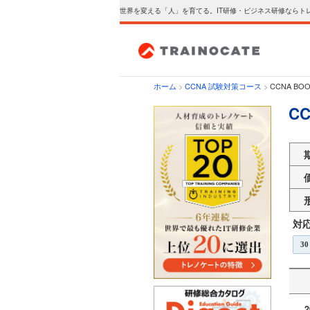
世界を変える「人」を育てる。IT研修・ビジネス研修ならト
ホーム
>
CCNA 試験対策コース
>
CCNA BO
C
対
30
2