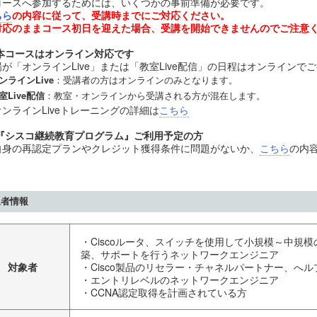
コースへ参加するためには、いくつかの事前準備が必要です。
ちら
の内容に従って、受講時までにご対応ください。
対応のままコース初日を迎えた場合、受講を開始できませんのでご注意
本コースはオンライン対応です
場が「オンラインLive」または「教室Live配信」の日程はオンラインで
：受講者の方はオンラインのみとなります。
ンラインLive
：教室・オンラインから受講される方が混在します。
室Live配信
ンラインLiveトレーニングの詳細は
こちら
『シスコ継続教育プログラム』ご利用予定の方
自身の再認定プランやクレジット獲得条件に問題がないか、
こちら
の内
象者情報
・Ciscoルータ、スイッチを使用して小規模～中規
築、サポートを行うネットワークエンジニア
対象者
・Cisco製品のリセラー・チャネルパートナー、へ
・エントリレベルのネットワークエンジニア
・CCNA認定取得を計画されている方