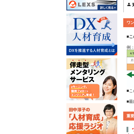
ワ
■
例
■
■最
重