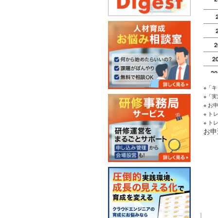
2
2
2
2
※「
※「
2
※ 
※ 
2
※ 
2
お申
2