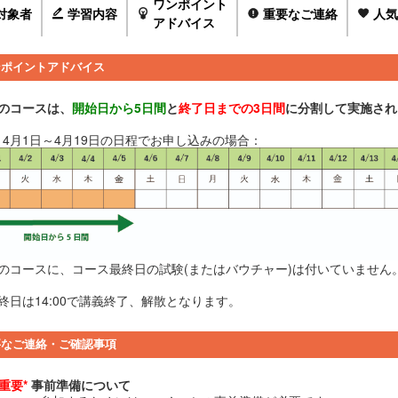
ワンポイント
対象者
学習内容
重要なご連絡
人気
アドバイス
ンポイントアドバイス
このコースは、
開始日から5日間
と
終了日までの3日間
に分割して実施され
：4月1日～4月19日の日程でお申し込みの場合：
このコースに、コース最終日の試験(またはバウチャー)は付いていません
終日は14:00で講義終了、解散となります。
要なご連絡・ご確認事項
*重要*
事前準備について