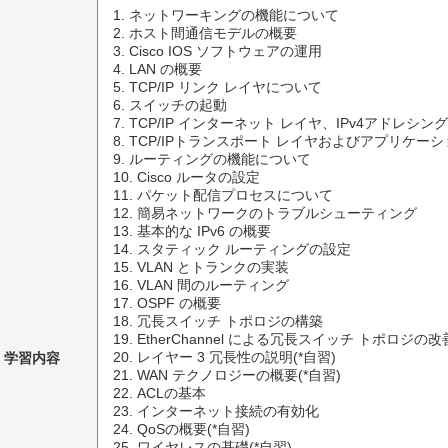
1. ネットワーキングの機能について

2. ホスト間通信モデルの概要

3. Cisco IOS ソフトウェアの運用

4. LAN の概要

5. TCP/IP リンク レイヤについて

6. スイッチの起動

7. TCP/IP インターネット レイヤ、IPv4アドレ
8. TCP/IPトランスポート レイヤおよびアプリケーシ
9. ルーティングの機能について

10. Cisco ルータの設定

11. パケット配信プロセスについて

12. 簡易ネットワークのトラブルシューティング

13. 基本的な IPv6 の概要

14. スタティック ルーティングの設定

15. VLAN とトランクの実装

16. VLAN 間のルーティング

17. OSPF の概要

18. 冗長スイッチ トポロジの構築

19. EtherChannel による冗長スイッチ トポロジの改善
学習内容
20. レイヤー 3 冗長性の説明(*自習)

21. WAN テクノロジーの概要(*自習)

22. ACLの基本

23. インターネット接続の有効化

24. QoSの概要(*自習)

25. ワイヤレスの基礎(*自習)
