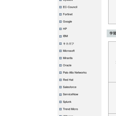
EC-Council
Fortinet
Google
HP
学
IBM
キカガク
Microsoft
Mirantis
Oracle
Palo Alto Networks
Red Hat
Salesforce
ServiceNow
Splunk
Trend Micro
VMware