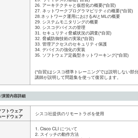
26. アーキテクチャと仮想化の概要(*自習)

27. ネットワークプログラマビリティの概要(*自習)

28.ネットワーク運用におけるAIとMLの概要

29. システムモニタリングの概要

30. シスコデバイスの管理

31. セキュリティ脅威状況の調査(*自習)

32. 脅威防御技術の実装(*自習)

33. 管理アクセスのセキュリティ保護

34. デバイスの強化の実装

35. ソフトウェア定義型ネットワーキング(*自習)

(*自習)はシスコ標準トレーニングでは説明しない部
講師が説明して問題集を使って復習します。
/演習内容詳細
ソフトウェア
シスコ社提供のリモートラボを使用
ハードウェア
1. Cisco CLI について
2. スイッチの動作方法