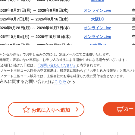
2026年8月31日(月) ～ 2026年9月9日(水)
オンラインLive
空
2026年9月7日(月) ～ 2026年9月16日(水)
大阪LC
空
026年9月28日(月) ～ 2026年10月7日(水)
オンラインLive
空
026年10月5日(月) ～ 2026年10月15日(木)
オンラインLive
空
026年10月19日(月) ～ 2026年10月28日(水)
名古屋LC
空
026年10月26日(月) ～ 2026年11月5日(木)
新宿LC
残
キャンセル待ち」でお申し込みの方には、別途メールにてご連絡いたします。
実施確定」表示のない日程は、お申し込み状況により開催中止になる場合がございます。
026年11月2日(月) ～ 2026年11月12日(木)
オンラインLive
空
お申込期日が過ぎた日程は、
「お問い合わせください」
と表示されます。
トレノケート主催コース以外の空席状況は、残席数に関わらず「お申し込み後確認」と表示さ
026年11月9日(月) ～ 2026年11月18日(水)
大阪LC
空
トレノケート主催コース以外では、主催会社のお席を確保した後に受付確定となります。
026年12月7日(月) ～ 2026年12月16日(水)
オンラインLive
空
込みに関するお問い合わせは
こちら
から
2027年1月5日(火) ～ 2027年1月15日(金)
オンラインLive
空
027年1月18日(月) ～ 2027年1月27日(水)
オンラインLive
空
お気に入りへ追加