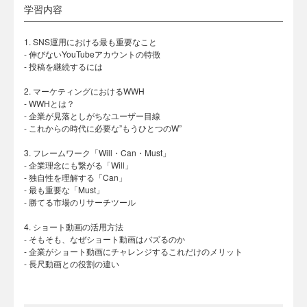
学習内容
1. SNS運用における最も重要なこと
- 伸びないYouTubeアカウントの特徴
- 投稿を継続するには
2. マーケティングにおけるWWH
- WWHとは？
- 企業が見落としがちなユーザー目線
- これからの時代に必要な”もうひとつのW”
3. フレームワーク「Will・Can・Must」
- 企業理念にも繋がる「Will」
- 独自性を理解する「Can」
- 最も重要な「Must」
- 勝てる市場のリサーチツール
4. ショート動画の活用方法
- そもそも、なぜショート動画はバズるのか
- 企業がショート動画にチャレンジするこれだけのメリット
- 長尺動画との役割の違い