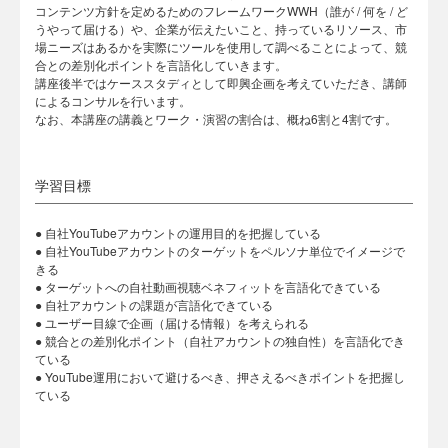
コンテンツ方針を定めるためのフレームワークWWH（誰が / 何を / ど
うやって届ける）や、企業が伝えたいこと、持っているリソース、市
場ニーズはあるかを実際にツールを使用して調べることによって、競
合との差別化ポイントを言語化していきます。
講座後半ではケーススタディとして即興企画を考えていただき、講師
によるコンサルを行います。
なお、本講座の講義とワーク・演習の割合は、概ね6割と4割です。
学習目標
● 自社YouTubeアカウントの運用目的を把握している
● 自社YouTubeアカウントのターゲットをペルソナ単位でイメージで
きる
● ターゲットへの自社動画視聴ベネフィットを言語化できている
● 自社アカウントの課題が言語化できている
● ユーザー目線で企画（届ける情報）を考えられる
● 競合との差別化ポイント（自社アカウントの独自性）を言語化でき
ている
● YouTube運用において避けるべき、押さえるべきポイントを把握し
ている