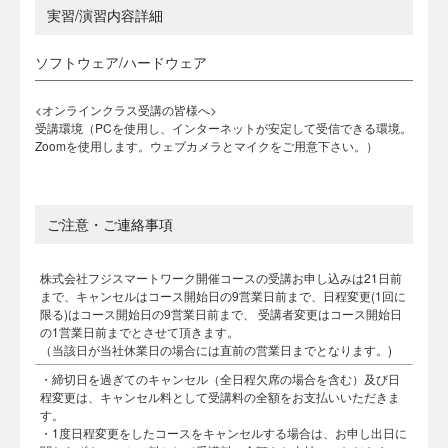
実習/演習内容詳細
ソフトウェア/ハードウェア
<オンラインクラス受講の皆様へ>
受講環境（PCを使用し、インターネットが安定して受信できる環境。
Zoomを使用します。ウェブカメラとマイクをご用意下さい。）
ご注意・ご連絡事項
株式会社フジスマートワーク開催コースの受講お申し込みは21日前
まで、キャンセルはコース開始日の9営業日前まで、日程変更(1回に
限る)はコース開始日の9営業日前まで、 受講者変更はコース開始日
の1営業日前までとさせて頂きます。
（当該日が当社休業日の場合には直前の営業日までとなります。)
・締切日を過ぎてのキャンセル（全日程欠席の場合を含む）及び日
程変更は、キャンセル料として受講料の全額をお支払いいただきま
す。
・1度日程変更をしたコースをキャンセルする場合は、お申し出日に