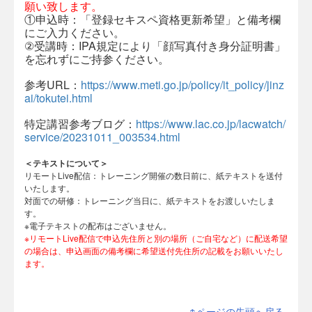
願い致します。
①申込時：「登録セキスペ資格更新希望」と備考欄
にご入力ください。
②受講時：IPA規定により「顔写真付き身分証明書」
を忘れずにご持参ください。
参考URL：
https://www.meti.go.jp/policy/it_policy/jinz
ai/tokutei.html
特定講習参考ブログ：
https://www.lac.co.jp/lacwatch/
service/20231011_003534.html
＜テキストについて＞
リモートLive配信：トレーニング開催の数日前に、紙テキストを送付
いたします。
対面での研修：トレーニング当日に、紙テキストをお渡しいたしま
す。
※電子テキストの配布はございません。
※リモートLive配信で申込先住所と別の場所（ご自宅など）に配送希望
の場合は、申込画面の備考欄に希望送付先住所の記載をお願いいたし
ます。
↑ページの先頭へ戻る