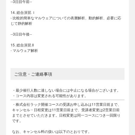
--3日目午前--
14. 総合演習.Ｉ
- 比較的簡単なマルウェアについての表層解析、動的解析、必要に応
じて静的解析
--3日目午後--
15. 総合演習.II
- マルウェア解析
ご注意・ご連絡事項
・最少催行人数に達しない場合には中止になる場合がございます。
・コース内容は変更される可能性があります。
・株式会社ラック開催コースの受講お申し込みは11営業日前まで、
キャンセル・日程変更は11営業日前まで、受講者変更は2営業日前
までとさせていただきます。日程変更は同一コースにつき一回限り
です。
なお、キャンセル料の扱いは以下のとおりです。