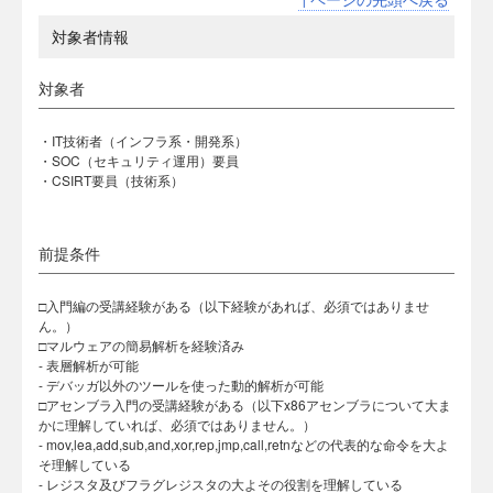
対象者情報
対象者
・IT技術者（インフラ系・開発系）
・SOC（セキュリティ運用）要員
・CSIRT要員（技術系）
前提条件
□入門編の受講経験がある（以下経験があれば、必須ではありませ
ん。）
□マルウェアの簡易解析を経験済み
- 表層解析が可能
- デバッガ以外のツールを使った動的解析が可能
□アセンブラ入門の受講経験がある（以下x86アセンブラについて大ま
かに理解していれば、必須ではありません。）
- mov,lea,add,sub,and,xor,rep,jmp,call,retnなどの代表的な命令を大よ
そ理解している
- レジスタ及びフラグレジスタの大よその役割を理解している