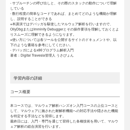
- サブルーチンの呼び出しと、その際のスタックの動作について理解
している
- 数行程度の簡単なコードであれば、まとめてどのような機能か理解
し、説明することができる
※本講演ではデバッガを駆使したマルウェア解析を行いますので、
OllyDbgまたはImminity Debuggerとその操作要項を理解しておくとよ
りスムーズに理解できるようになります。
※使い方については各ツールを公開するサイトのドキュメントや、以
下のような書籍を参考にしてください。
- デバッガによるx86プログラム解析入門
著者：Digital Travesia管理人 うさぴょん
学習内容の詳細
コース概要
本コースでは、マルウェア解析ハンズオン入門コースの上位コースと
して、マルウェアに施された耐解析機能への対応手法や隠された機能
を特定する手法などを習得します。
最終日には、入門・専門を通じて習得した各種技術を用いて、マルウ
ェア解析の総合演習を行います。