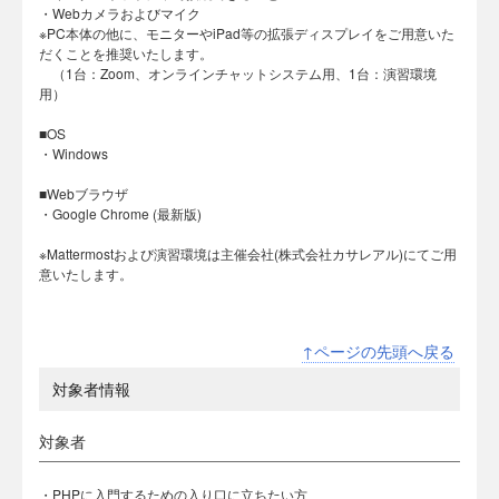
・Webカメラおよびマイク
※PC本体の他に、モニターやiPad等の拡張ディスプレイをご用意いた
だくことを推奨いたします。
（1台：Zoom、オンラインチャットシステム用、1台：演習環境
用）
■OS
・Windows
■Webブラウザ
・Google Chrome (最新版)
※Mattermostおよび演習環境は主催会社(株式会社カサレアル)にてご用
意いたします。
↑ページの先頭へ戻る
対象者情報
対象者
・PHPに入門するための入り口に立ちたい方