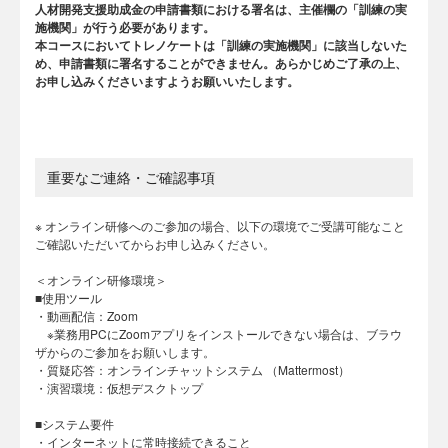
人材開発支援助成金の申請書類における署名は、主催欄の「訓練の実
施機関」が行う必要があります。
本コースにおいてトレノケートは「訓練の実施機関」に該当しないた
め、申請書類に署名することができません。あらかじめご了承の上、
お申し込みくださいますようお願いいたします。
重要なご連絡・ご確認事項
※ オンライン研修へのご参加の場合、以下の環境でご受講可能なこと
ご確認いただいてからお申し込みください。
＜オンライン研修環境＞
■使用ツール
・動画配信：Zoom
※業務用PCにZoomアプリをインストールできない場合は、ブラウ
ザからのご参加をお願いします。
・質疑応答：オンラインチャットシステム （Mattermost）
・演習環境：仮想デスクトップ
■システム要件
・インターネットに常時接続できること