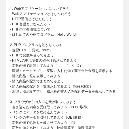
1. Webアプリケーションについて学ぶ
- Webアプリケーションとはなんだろう
- HTTP通信とはなんだろう
- PHP言語とはなんだろう
- PHPの開発環境について
- はじめてのPHPプログラム「Hello World!」
2. PHPプログラムを動かしてみる
- 速習HTML（要素、form）
- PHPで変数を使ってみよう
- HTMLの中に変数の値を埋め込んでみよう
- 変数の値で計算してみよう（+、-、*、/、%）
- 演習：カートアプリ 変数に入れた値で商品合計金額を表示する
- 購入商品一覧を表示してみよう
- 購入商品を配列でまとめてみよう
- 購入商品の配列を一覧表示してみよう（foreach文）
- 演習：掲示板アプリ 掲示板の書き込み配列データを表示してみる
3. ブラウザからの入力を受け取ってみよう
- 書き込んだ内容を受け取ってみよう（POST取得）
- リンクにデータを埋め込んでみよう
- リンクのデータを取得してみよう（GET取得）
- 変数の値で処理を分岐させてみよう（if文）
- 変数の値を比較してみよう（比較演算子、論理演算子）