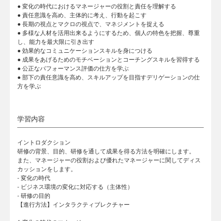
● 変化の時代におけるマネージャーの役割と責任を理解する
● 責任意識を高め、主体的に考え、行動を起こす
● 長期の視点とマクロの視点で、マネジメントを捉える
● 多様な人材を活用出来るようにするため、個人の特色を把握、尊重
し、能力を最大限に引き出す
● 効果的なコミュニケーションスキルを身につける
● 成果をあげるためのモチベーションとコーチングスキルを習得する
● 公正なパフォーマンス評価の仕方を学ぶ
● 部下の責任意識を高め、スキルアップを目指すデリゲーションの仕
方を学ぶ
学習内容
イントロダクション
研修の背景、目的、研修を通して成果を得る方法を明確にします。
また、マネージャーの役割および優れたマネージャーに関してディス
カッションをします。
- 変化の時代
- ビジネス環境の変化に対応する（主体性）
- 研修の目的
【進行方法】インタラクティブレクチャー