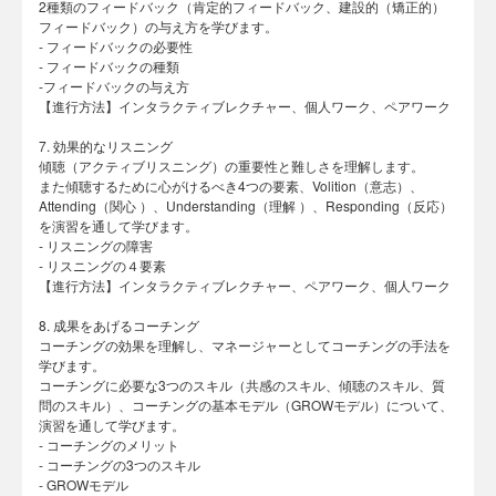
2種類のフィードバック（肯定的フィードバック、建設的（矯正的）
フィードバック）の与え方を学びます。
- フィードバックの必要性
- フィードバックの種類
-フィードバックの与え方
【進行方法】インタラクティブレクチャー、個人ワーク、ペアワーク
7. 効果的なリスニング
傾聴（アクティブリスニング）の重要性と難しさを理解します。
また傾聴するために心がけるべき4つの要素、Volition（意志）、
Attending（関心 ）、Understanding（理解 ）、Responding（反応）
を演習を通して学びます。
- リスニングの障害
- リスニングの４要素
【進行方法】インタラクティブレクチャー、ペアワーク、個人ワーク
8. 成果をあげるコーチング
コーチングの効果を理解し、マネージャーとしてコーチングの手法を
学びます。
コーチングに必要な3つのスキル（共感のスキル、傾聴のスキル、質
問のスキル）、コーチングの基本モデル（GROWモデル）について、
演習を通して学びます。
- コーチングのメリット
- コーチングの3つのスキル
- GROWモデル