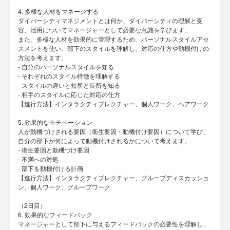
4. 多様な人材をマネージする
ダイバーシティマネジメントとは何か、ダイバーシティの理解と受
容、活用についてマネージャーとして必要な意識を学びます。
また、多様な人材を効果的に管理するため、パーソナルスタイルアセ
スメントを使い、部下のスタイルを理解し、対応の仕方や動機付けの
方法を考えます。
- 自分のパーソナルスタイルを知る
- それぞれのスタイル特徴を理解する
- スタイルの違いと短所と長所を知る
- 相手のスタイルに応じた対応の仕方
【進行方法】インタラクティブレクチャー、個人ワーク、ペアワーク
5. 効果的なモチベーション
人が動機づけされる要因（衛生要因・動機付け要因）について学び、
自分の部下が何によって動機付けされるかについて考えます。
- 衛生要因と動機づけ要因
- 不満への対処
- 部下を動機付ける計画
【進行方法】インタラクティブレクチャー、グループディスカッショ
ン、個人ワーク、グループワーク
（2日目）
6. 効果的なフィードバック
マネージャーとして部下に与えるフィードバックの必要性を理解し、