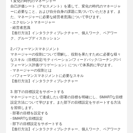
1.変化の時代のマネージャー
自己評価シート（アセスメント）を通して、変化の時代のマネージャ
ーに必要なこと、および自分自身の課題に気づいていただきます。ま
た、マネージャーに必要な経営者意識について学びます。
- エクセレントマネージャー
- 経営者意識
【進行方法】インタラクティブレクチャー、個人ワーク、ペアワー
ク、グループディスカッション
2.パフォーマンスマネジメント
マネージャーの役割について理解し、役割を果たすために必要な様々
なスキル（目標設定/モティベーション/フィードバック/コーチング/パ
フォーマンス評価/デリゲーション）について体系的に学びます。
- マネージャーの役割とは
- パフォーマンスマネジメントに必要なスキル
【進行方法】インタラクティブレクチャー
3. 部下の目標設定をサポートする
マネージャーとして達成したい部署の目標を明確にし、SMARTな目標
設定方法について学びます。また部下の目標設定をサポートする方法
を習得します。
- 部署の目標を設定する
- SMARTな目標設定
- 部下の目標設定をサポートする
【進行方法】インタラクティブレクチャー、個人ワーク、ペアワーク