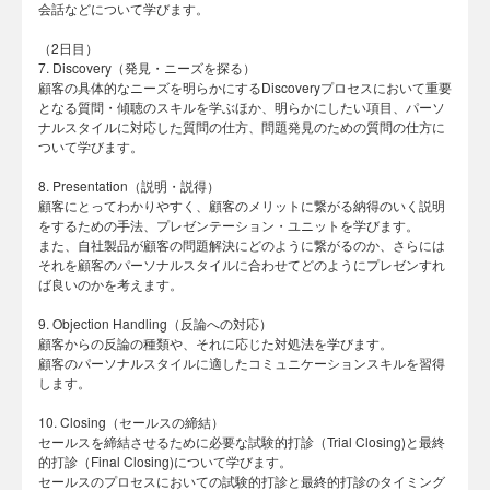
会話などについて学びます。
（2日目）
7. Discovery（発見・ニーズを探る）
顧客の具体的なニーズを明らかにするDiscoveryプロセスにおいて重要
となる質問・傾聴のスキルを学ぶほか、明らかにしたい項目、パーソ
ナルスタイルに対応した質問の仕方、問題発見のための質問の仕方に
ついて学びます。
8. Presentation（説明・説得）
顧客にとってわかりやすく、顧客のメリットに繋がる納得のいく説明
をするための手法、プレゼンテーション・ユニットを学びます。
また、自社製品が顧客の問題解決にどのように繋がるのか、さらには
それを顧客のパーソナルスタイルに合わせてどのようにプレゼンすれ
ば良いのかを考えます。
9. Objection Handling（反論への対応）
顧客からの反論の種類や、それに応じた対処法を学びます。
顧客のパーソナルスタイルに適したコミュニケーションスキルを習得
します。
10. Closing（セールスの締結）
セールスを締結させるために必要な試験的打診（Trial Closing)と最終
的打診（Final Closing)について学びます。
セールスのプロセスにおいての試験的打診と最終的打診のタイミング