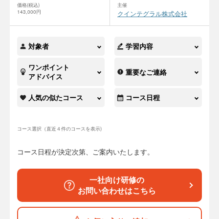
価格(税込)
主催
143,000円
クインテグラル株式会社
対象者
学習内容
ワンポイント
重要なご連絡
アドバイス
人気の似たコース
コース日程
コース選択（直近４件のコースを表示)
コース日程が決定次第、ご案内いたします。
一社向け研修の
お問い合わせはこちら