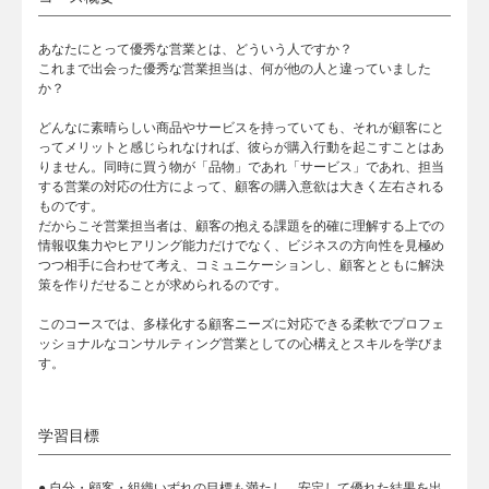
あなたにとって優秀な営業とは、どういう人ですか？
これまで出会った優秀な営業担当は、何が他の人と違っていました
か？
どんなに素晴らしい商品やサービスを持っていても、それが顧客にと
ってメリットと感じられなければ、彼らが購入行動を起こすことはあ
りません。同時に買う物が「品物」であれ「サービス」であれ、担当
する営業の対応の仕方によって、顧客の購入意欲は大きく左右される
ものです。
だからこそ営業担当者は、顧客の抱える課題を的確に理解する上での
情報収集力やヒアリング能力だけでなく、ビジネスの方向性を見極め
つつ相手に合わせて考え、コミュニケーションし、顧客とともに解決
策を作りだせることが求められるのです。
このコースでは、多様化する顧客ニーズに対応できる柔軟でプロフェ
ッショナルなコンサルティング営業としての心構えとスキルを学びま
す。
学習目標
● 自分・顧客・組織いずれの目標も満たし、安定して優れた結果を出