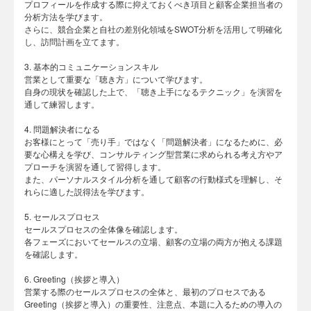
プロフィールを作成する際に抑えておくべき項目と顧客企業担当者の
分析方法を学びます。
さらに、競合企業と自社の差別化領域をSWOT分析を活用して明確化
し、訪問計画を立てます。
3. 基本的コミュニケーションスキル
営業として重要な「聴き方」について学びます。
自身の現状を確認した上で、「聴き上手になるテクニック」を演習を
通して練習します。
4. 問題解決者になる
お客様にとって「売り手」ではなく「問題解決者」になるために、必
要な心構えを学び、コンサルティング型営業に求められる考え方やア
プローチを演習を通して習得します。
また、パーソナルスタイル分析を通して顧客の行動様式を理解し、そ
れらに適した説得法を学びます。
5. セールスプロセス
セールスプロセスの全体像を確認します。
各フェーズにおいてセールスの立場、顧客の立場の両方が抱える課題
を確認します。
6. Greeting（挨拶と導入）
営業する際のセールスプロセスの全体と、最初のプロセスである
Greeting（挨拶と導入）の重要性、注意点、本題に入るための導入の