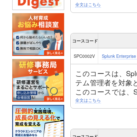
全文はこちら
検索で時間を効果
ンで作業する方法、
を計算する方法、フィ
較する方法、出力
コースコード
を正規化する方法
SPC0002V
Splunk Enterprise
法を学習します。
このコースは、Splu
また、複数のソー
テム管理者を対象
理、および共有し
このコースでは、S
サー、サーチヘッド
全文はこちら
Enterprise
も網羅します。
コースコード