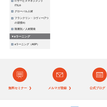
ITサービスマネジメント
ITIL®
グローバル人材
フランクリン・コヴィー(7つ
の習慣®)
階層別／人材開発
▼eラーニング
eラーニング（ASP）
無料セミナー ❯
メルマガ登録 ❯
公式ブログ 