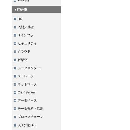
▼IT研修
DX
入門／基礎
ITインフラ
セキュリティ
クラウド
仮想化
データセンター
ストレージ
ネットワーク
OS／Server
データベース
データ分析・活用
ブロックチェーン
人工知能(AI)