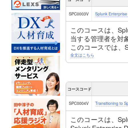
SPC0003V
Splunk Enterprise
このコースは、Sp
当する管理者を対
このコースでは、S
トデータをSplu
全文はこちら
Splunkフォワー
ーネントのインス
ーティングについ
コースコード
SPC0004V
Transitioning to S
このコースは、Splunk E
Splunk Enterpri