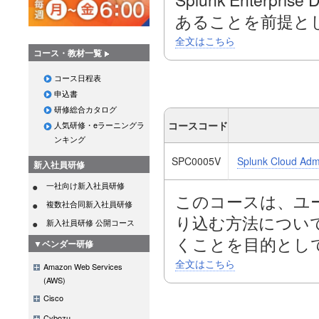
あることを前提と
全文はこちら
コース・教材一覧
このコースでは、Spl
コース日程表
者向けに、 オンプレミス
申込書
Enterprise 
研修総合カタログ
コースコード
人気研修・eラーニングラ
ンキング
また、Splunk 
SPC0005V
Splunk Cloud Admi
新入社員研修
クラウド環境の管理の
一社向け新入社員研修
持に役立つスキル
このコースは、ユーザ
複数社合同新入社員研修
り込む方法につい
新入社員研修 公開コース
くことを目的とし
▼ベンダー研修
全文はこちら
Amazon Web Services
(AWS)
このコースでは、
Cisco
管理、ユーザーア
Cybozu