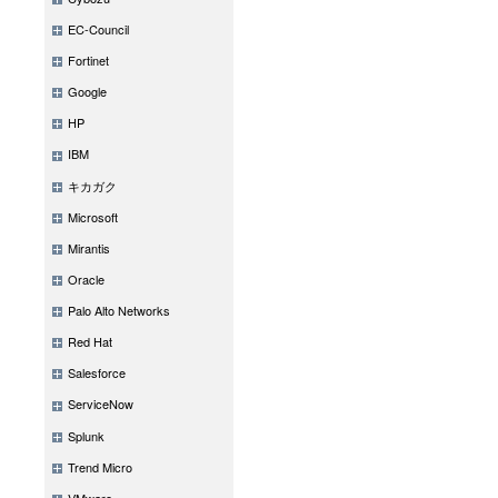
法についてご紹介しま
EC-Council
プラクティス、設
Fortinet
す。
Google
HP
IBM
キカガク
Microsoft
Mirantis
Oracle
Palo Alto Networks
Red Hat
Salesforce
ServiceNow
Splunk
Trend Micro
VMware