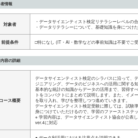
象者情報
・データサイエンティスト検定リテラシーレベルの
対象者
・データリテラシーについて、基礎知識を身につけ
前提条件
□特になし (IT・AI・数学などの事前知識は不要でご
習内容の詳細
データサイエンティスト検定のシラバスに沿って、
ジニアリング、データのビジネスへの活用に関する
基本的な統計の知識からデータの活用まで、習得す
トをコンパクトにまとめて説明します。また、イメ
コース概要
を取り入れ、学びを整理しつつ進めていきます。
データサイエンティスト検定受験に際しては、試験
身につけていただけるので、学習のファーストステ
※ 学習内容は、データサイエンティスト協会が公表
ver.4に対応
● データ利活用における注意点を説明できる