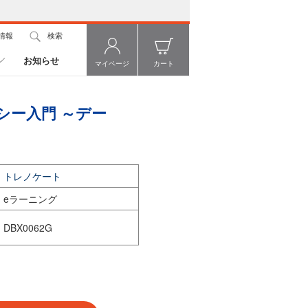
情報
検索
お知らせ
マイページ
カート
シー入門 ～デー
トレノケート
eラーニング
DBX0062G