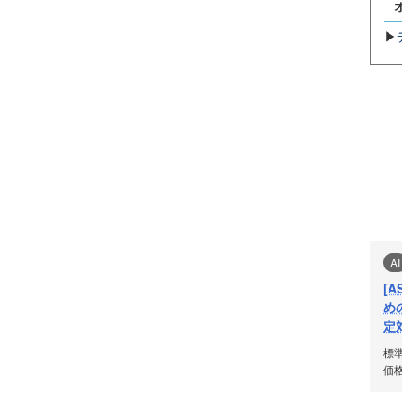
AI
[
め
定
標
価格