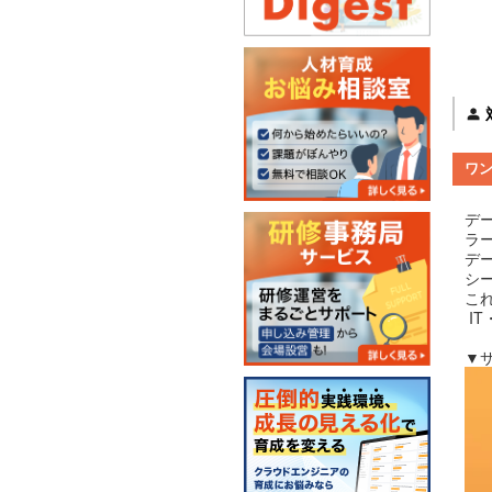
ワ
デ
ラ
デ
シ
こ
I
▼