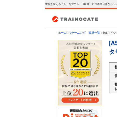
世界を変える「人」を育てる。IT研修・ビジネス研修ならト
ホーム
>
eラーニング 教材一覧
>
[ASP]
[
タ