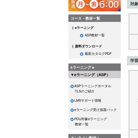
対
コース・教材一覧
eラーニング
ASP教材一覧
資料ダウンロード
最新カタログPDF
学
eラーニング
▼eラーニング（ASP）
ASPラーニングポータル
TLSのご紹介
LMSサポート情報
eラーニング受け放題パック
PDU対象eラーニング
教材一覧
オンライン配信