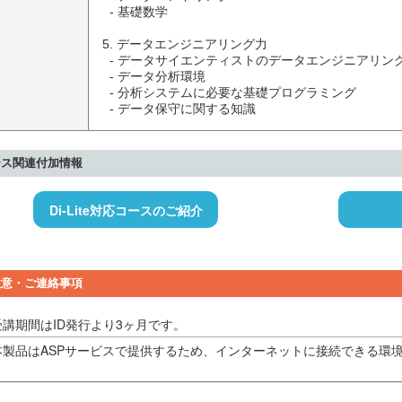
  - 基礎数学

5. データエンジニアリング力

  - データサイエンティストのデータエンジニアリング力とは

  - データ分析環境

  - 分析システムに必要な基礎プログラミング

  - データ保守に関する知識
ース関連付加情報
Di-Lite対応コースのご紹介
注意・ご連絡事項
受講期間はID発行より3ヶ月です。
本製品はASPサービスで提供するため、インターネットに接続できる環