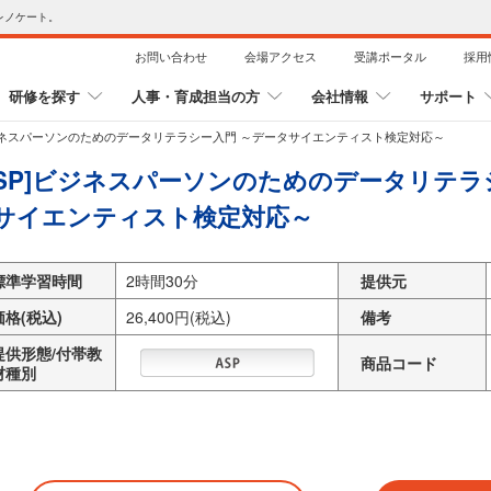
レノケート。
お問い合わせ
会場アクセス
受講ポータル
採用
研修を探す
人事・育成担当の方
会社情報
サポート
ビジネスパーソンのためのデータリテラシー入門 ～データサイエンティスト検定対応～
ASP]ビジネスパーソンのためのデータリテラ
サイエンティスト検定対応～
標準学習時間
2時間30分
提供元
価格(税込)
26,400円(税込)
備考
提供形態/付帯教
商品コード
材種別