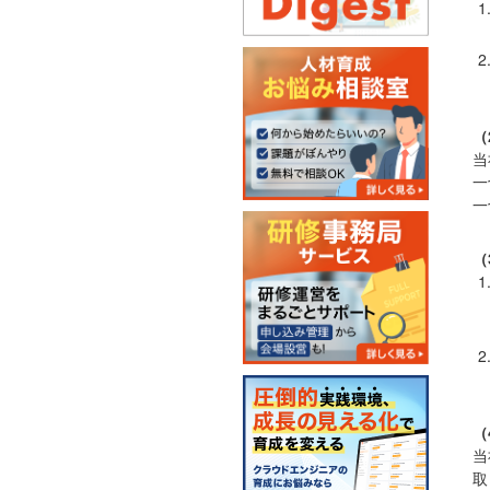
（
当
一
一
（
（
当
取