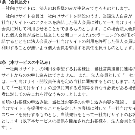
1条（会員区分）
一社向けサイトは、法人のお客様のみが申込みできるものとします。
一社向けサイト会員は一社向けサイトを開設のうえ、当該法人自身が
社向けサイトへのアクセスを許諾した個人会員に対して一社向けサイ
会員に対して利用させることができるものとします。この場合法人会
した個人会員が当社に注文した公開コースまたはeラーニングの対価
諾するとともに法人会員が一社向けサイトの利用を許可した個人会員
利用することが無いよう個人会員を管理する責任を負うものとします
2条（本サービスの申込み）
「一社向けサイト」の利用を希望するお客様は、当社営業担当に連絡
サイトからのお申し込みはできません。 また、法人会員として「一社
は、一社向けサイト開設責任者を定め当社に通知するものとします。
して「一社向けサイト」の提供に関する通知等を行なう必要がある場
者に対してのみこれを行なうものしとします。
前項のお客様の申込み後、当社はお客様のお申し込み内容を確認し、
向けサイト」を提供することを決定したお客様に対して「一社向けサイ
スワードを発行するものとし、当該発行をもって一社向けサイトのお
とします（以下本サービスの提供を開始されたお客様を、法人会員と
す）。