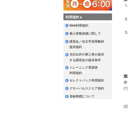
利用規約
Web利用規約
個人情報保護に関して
講習会／自主学習用教材
提供規約
当社以外の第三者が提供
する講習会の提供条件
トレーニング受講券
利用規約
第
セレクトパック利用規約
本
(
グローバルスクエア規約
登録商標について
(