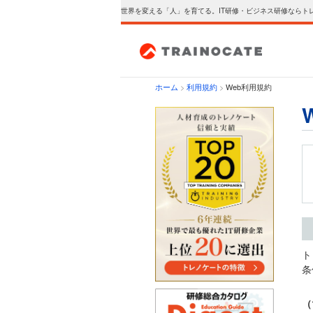
世界を変える「人」を育てる。IT研修・ビジネス研修ならト
ホーム
>
利用規約
>
Web利用規約
ト
条
（