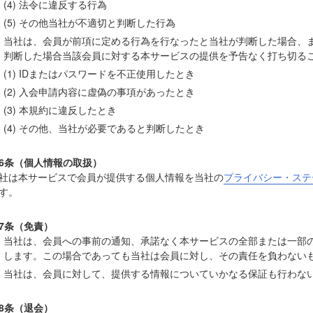
(4) 法令に違反する行為
(5) その他当社が不適切と判断した行為
当社は、会員が前項に定める行為を行なったと当社が判断した場合、
判断した場合当該会員に対する本サービスの提供を予告なく打ち切る
(1) IDまたはパスワードを不正使用したとき
(2) 入会申請内容に虚偽の事項があったとき
(3) 本規約に違反したとき
(4) その他、当社が必要であると判断したとき
6条（個人情報の取扱）
社は本サービスで会員が提供する個人情報を当社の
プライバシー・ステ
す。
7条（免責）
当社は、会員への事前の通知、承諾なく本サービスの全部または一部
します。この場合であっても当社は会員に対し、その責任を負わない
当社は、会員に対して、提供する情報についていかなる保証も行わな
8条（退会）