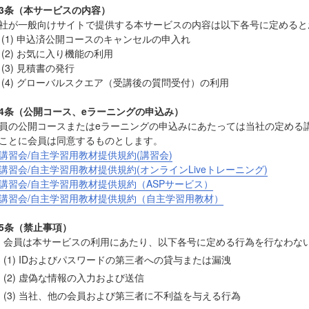
3条（本サービスの内容）
社が一般向けサイトで提供する本サービスの内容は以下各号に定めると
1) 申込済公開コースのキャンセルの申入れ
2) お気に入り機能の利用
3) 見積書の発行
4) グローバルスクエア（受講後の質問受付）の利用
4条（公開コース、eラーニングの申込み）
員の公開コースまたはeラーニングの申込みにあたっては当社の定める
ことに会員は同意するものとします。
講習会/自主学習用教材提供規約(講習会)
講習会/自主学習用教材提供規約(オンラインLiveトレーニング)
講習会/自主学習用教材提供規約（ASPサービス）
講習会/自主学習用教材提供規約（自主学習用教材）
5条（禁止事項）
会員は本サービスの利用にあたり、以下各号に定める行為を行なわな
(1) IDおよびパスワードの第三者への貸与または漏洩
(2) 虚偽な情報の入力および送信
(3) 当社、他の会員および第三者に不利益を与える行為