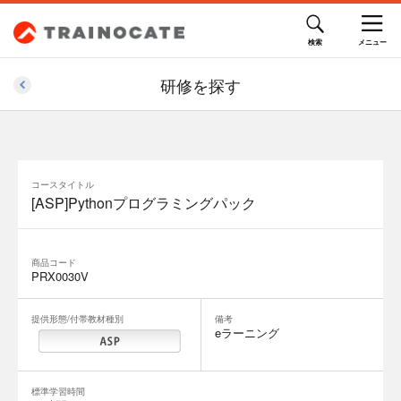
58,300円(税込)
研修を探す
コースタイトル
[ASP]Pythonプログラミングパック
商品コード
PRX0030V
提供形態/付帯教材種別
備考
eラーニング
標準学習時間