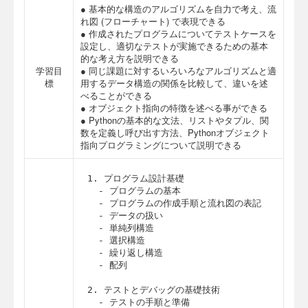
● 基本的な構造のアルゴリズムを自力で考え、流
れ図 (フローチャート) で表現できる
● 作成されたプログラムについてテストケースを
設定し、適切なテストが実施できるための基本
的な考え方を説明できる
学習目
● 同じ課題に対するいろいろなアルゴリズムと適
標
用するデータ構造の関係を比較して、違いを述
べることができる
● オブジェクト指向の特徴を述べる事ができる
● Pythonの基本的な文法、リストやタプル、関
数を定義し呼び出す方法、Pythonオブジェクト
指向プログラミングについて説明できる
1. プログラム設計基礎

  - プログラムの基本

  - プログラムの作成手順と流れ図の表記

  - データの扱い

  - 単純列構造

  - 選択構造

  - 繰り返し構造

  - 配列

2. テストとデバッグの基礎技術

  - テストの手順と準備
