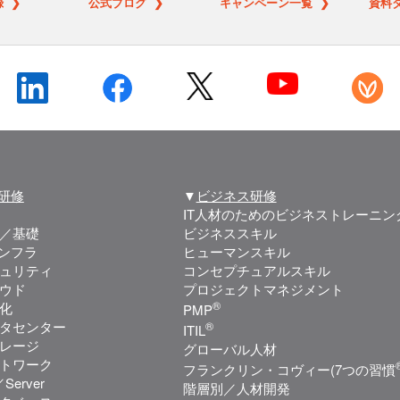
 ❯
公式ブログ ❯
キャンペーン一覧 ❯
資料
T研修
▼
ビジネス研修
IT人材のためのビジネストレーニン
／基礎
ビジネススキル
インフラ
ヒューマンスキル
ュリティ
コンセプチュアルスキル
ウド
プロジェクトマネジメント
®
化
PMP
タセンター
®
ITIL
レージ
グローバル人材
トワーク
フランクリン・コヴィー(7つの習慣
Server
階層別／人材開発