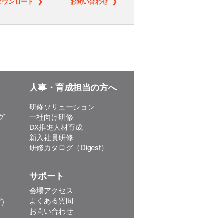
ダウンロード ❯
お問い合わせ ❯
人事・育成担当の方へ
研修ソリューション
グ
一社向け研修
DX推進人材育成
新入社員研修
研修カタログ（Digest）
サポート
会場アクセス
®
よくある質問
)
お問い合わせ