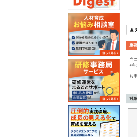
重
当
※
お
対