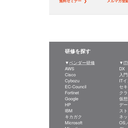
無料セミナー ❯
メルマガ登録
研修を探す
▼
ベンダー研修
▼
I
AWS
DX
Cisco
入門
Cybozu
IT
EC-Council
セキ
Fortinet
クラ
Google
仮想
HP
デー
IBM
スト
キカガク
ネッ
Microsoft
OS／