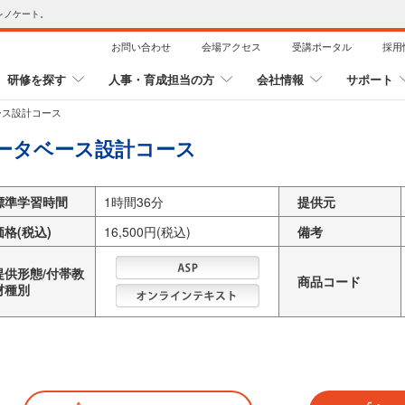
レノケート。
お問い合わせ
会場アクセス
受講ポータル
採用
研修を探す
人事・育成担当の方
会社情報
サポート
ース設計コース
ータベース設計コース
標準学習時間
1時間36分
提供元
価格(税込)
16,500円(税込)
備考
提供形態/付帯教
商品コード
材種別