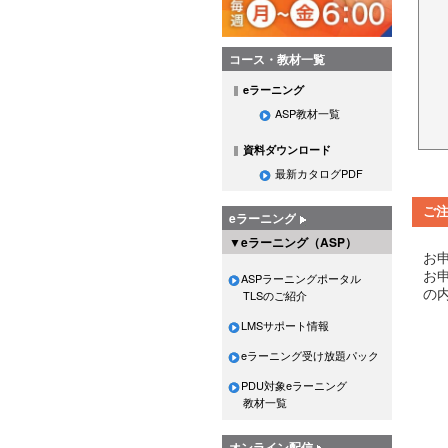
コース・教材一覧
eラーニング
ASP教材一覧
資料ダウンロード
最新カタログPDF
ご
eラーニング
▼eラーニング（ASP）
お
お
ASPラーニングポータル
の
TLSのご紹介
LMSサポート情報
eラーニング受け放題パック
PDU対象eラーニング
教材一覧
オンライン配信