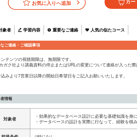
お気に入りへ追加
対象者
学習内容
重要なご連絡
人気の似たコース
要なご連絡・ご確認事項
コンテンツの視聴期限は、無期限です。
キカガク社より講義資料の停止またはURLの変更について連絡が入った
申込みより7営業日以降の開始日希望日をご記入お願いいたします。
象者情報
・効果的なデータベース設計に必要な基礎知識を身
対象者
・データベースの設計を実際に行なって、経験を積
前提条件
□特になし