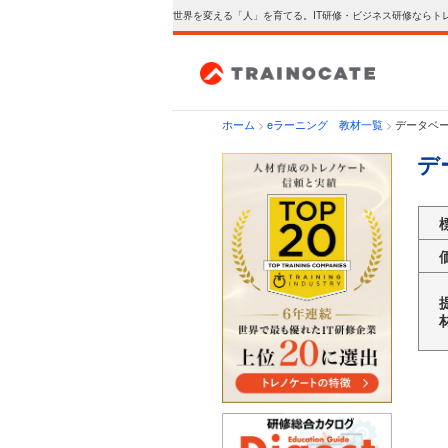
世界を変える「人」を育てる。IT研修・ビジネス研修ならト
ホーム
>
eラーニング 教材一覧
>
データベ
デ