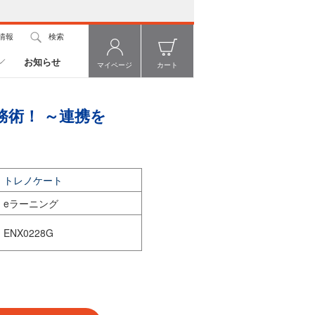
情報
検索
お知らせ
マイページ
カート
務術！ ～連携を
トレノケート
eラーニング
ENX0228G