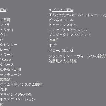
T研修
▼
ビジネス研修
IT人材のためのビジネストレーニン
／基礎
ビジネススキル
インフラ
ヒューマンスキル
ュリティ
コンセプチュアルスキル
ウド
プロジェクトマネジメント
®
化
PMP
タセンター
®
ITIL
レージ
グローバル人材
トワーク
フランクリン・コヴィー(7つの習慣
Server
階層別／人材開発
タベース
タ分析・活用
ックチェーン
知能(AI)
グラム言語／システム開発
管理
bデザイン／Web開発
ネスアプリケーション
化