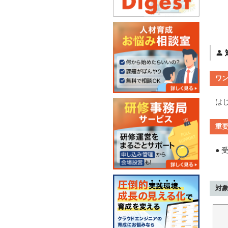
ワ
は
重
● 
対