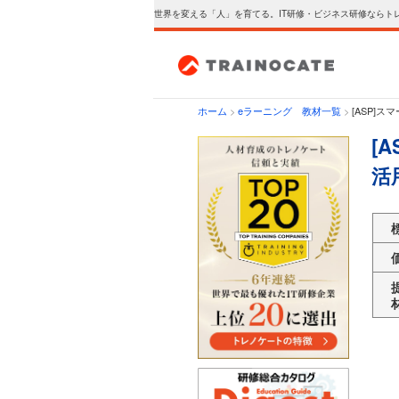
世界を変える「人」を育てる。IT研修・ビジネス研修ならト
ホーム
>
eラーニング 教材一覧
>
[ASP]
[
活