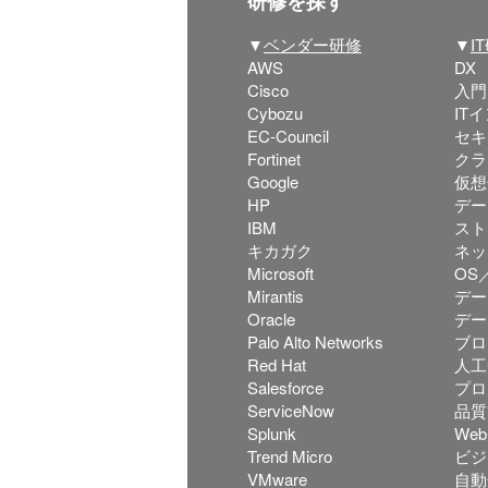
研修を探す
▼
ベンダー研修
▼
I
AWS
DX
Cisco
入門
Cybozu
IT
EC-Council
セキ
Fortinet
クラ
Google
仮想
HP
デー
IBM
スト
キカガク
ネッ
Microsoft
OS／
Mirantis
デー
Oracle
デー
Palo Alto Networks
ブロ
Red Hat
人工
Salesforce
プロ
ServiceNow
品質
Splunk
We
Trend Micro
ビジ
VMware
自動