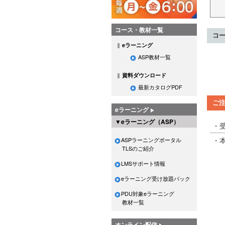
コース・教材一覧
コ
eラーニング
ASP教材一覧
資料ダウンロード
最新カタログPDF
ご
eラーニング
▼eラーニング（ASP）
・
・
ASPラーニングポータル
TLSのご紹介
LMSサポート情報
eラーニング受け放題パック
PDU対象eラーニング
教材一覧
オンライン配信