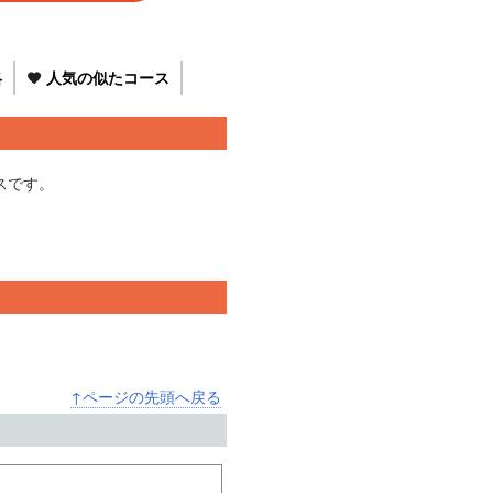
絡
人気の似たコース
スです。
↑ページの先頭へ戻る