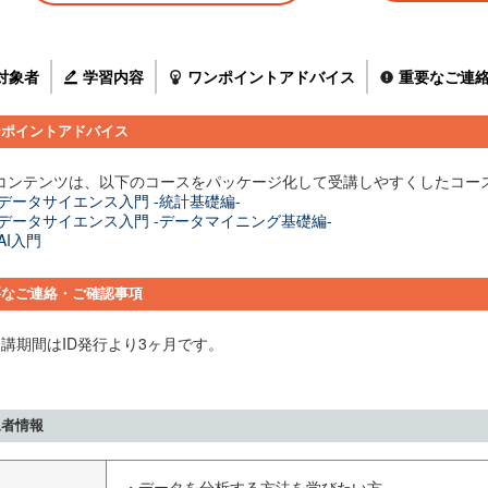
対象者
学習内容
ワンポイントアドバイス
重要なご連
ンポイントアドバイス
コンテンツは、以下のコースをパッケージ化して受講しやすくしたコー
データサイエンス入門 -統計基礎編-
データサイエンス入門 -データマイニング基礎編-
AI入門
要なご連絡・ご確認事項
受講期間はID発行より3ヶ月です。
象者情報
・データを分析する方法を学びたい方