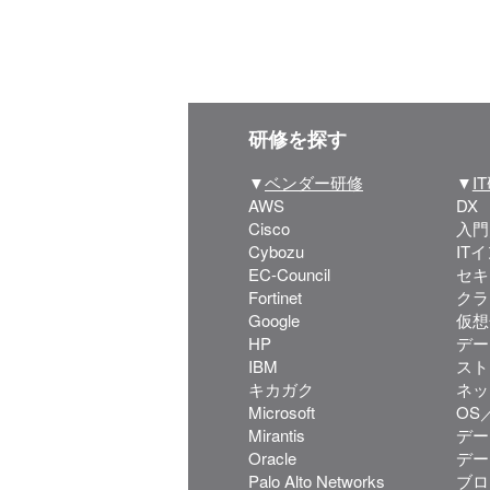
研修を探す
▼
ベンダー研修
▼
I
AWS
DX
Cisco
入門
Cybozu
IT
EC-Council
セキ
Fortinet
クラ
Google
仮想
HP
デー
IBM
スト
キカガク
ネッ
Microsoft
OS／
Mirantis
デー
Oracle
デー
Palo Alto Networks
ブロ