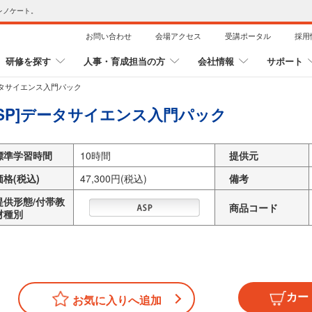
レノケート。
お問い合わせ
会場アクセス
受講ポータル
採用
研修を探す
人事・育成担当の方
会社情報
サポート
データサイエンス入門パック
ASP]データサイエンス入門パック
標準学習時間
10時間
提供元
価格(税込)
47,300円(税込)
備考
提供形態/付帯教
商品コード
材種別
お気に入りへ追加