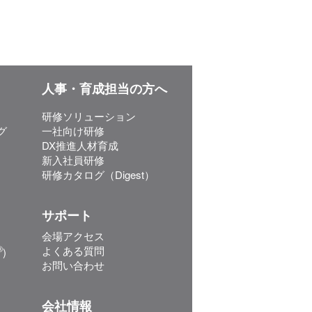
人事・育成担当の方へ
研修ソリューション
グ
一社向け研修
DX推進人材育成
新入社員研修
研修カタログ（Digest）
サポート
会場アクセス
®
よくある質問
)
お問い合わせ
会社情報