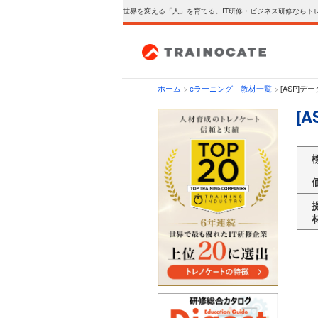
世界を変える「人」を育てる。IT研修・ビジネス研修ならト
ホーム
>
eラーニング 教材一覧
>
[ASP]
[