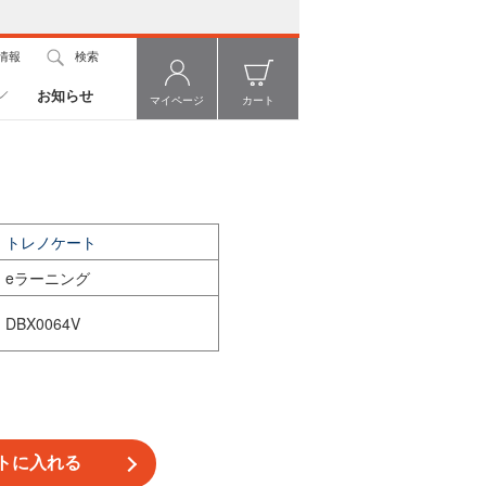
情報
検索
お知らせ
マイページ
カート
トレノケート
eラーニング
DBX0064V