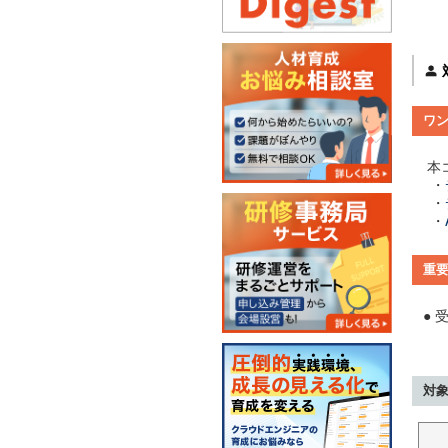
ワ
本
・
・
・
重
● 
対