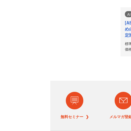
AI
[
め
定
標
価格
無料セミナー ❯
メルマガ登録