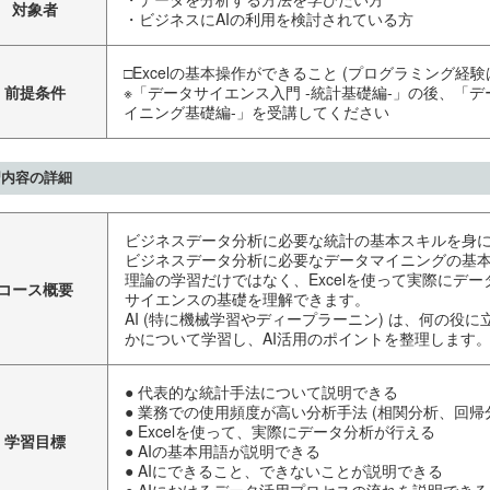
対象者
・ビジネスにAIの利用を検討されている方
□Excelの基本操作ができること (プログラミング経
前提条件
※「データサイエンス入門 -統計基礎編-」の後、「デ
イニング基礎編-」を受講してください
習内容の詳細
ビジネスデータ分析に必要な統計の基本スキルを身
ビジネスデータ分析に必要なデータマイニングの基
理論の学習だけではなく、Excelを使って実際にデ
コース概要
サイエンスの基礎を理解できます。
AI (特に機械学習やディープラーニン) は、何の役
かについて学習し、AI活用のポイントを整理します
● 代表的な統計手法について説明できる
● 業務での使用頻度が高い分析手法 (相関分析、回帰
● Excelを使って、実際にデータ分析が行える
学習目標
● AIの基本用語が説明できる
● AIにできること、できないことが説明できる