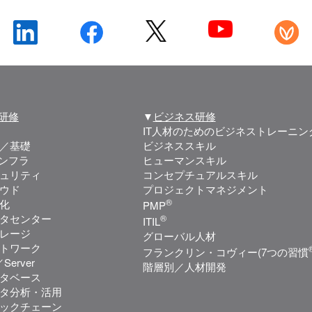
T研修
▼
ビジネス研修
IT人材のためのビジネストレーニン
／基礎
ビジネススキル
インフラ
ヒューマンスキル
ュリティ
コンセプチュアルスキル
ウド
プロジェクトマネジメント
®
化
PMP
タセンター
®
ITIL
レージ
グローバル人材
トワーク
フランクリン・コヴィー(7つの習慣
Server
階層別／人材開発
タベース
タ分析・活用
ックチェーン