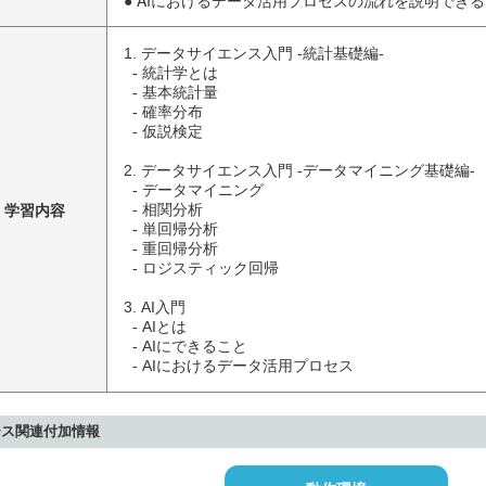
● AIにおけるデータ活用プロセスの流れを説明できる
1. データサイエンス入門 -統計基礎編-

  - 統計学とは

  - 基本統計量

  - 確率分布

  - 仮説検定

2. データサイエンス入門 -データマイニング基礎編-

  - データマイニング

学習内容
  - 相関分析

  - 単回帰分析

  - 重回帰分析

  - ロジスティック回帰

3. AI入門

  - AIとは

  - AIにできること

  - AIにおけるデータ活用プロセス
ース関連付加情報