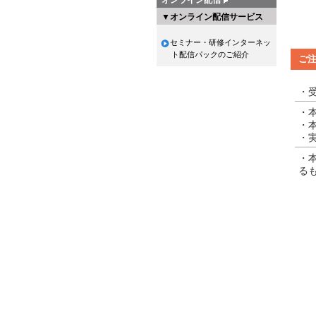
▼オンライン配信サービス
セミナー・研修インターネッ
ト配信パックのご紹介
ご
・
・
・本
・実
・
る