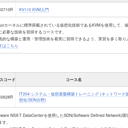
C0710R
KV110 KVM入門
inuxカーネルに標準搭載されている仮想化技術であるKVMを使用して
に必要な技術を習得するコースです。
践的な構築と運用・管理技術を着実に習得できるよう、実習を多く取り
ます。
文はこちら
スコード
コース名
IT204 システム・仮想基盤構築トレーニング (ネットワーク
C0628R
想化/SDN分野)
ware NSX-T DataCenterを使用したSDN(Software Defined Ne
ます。