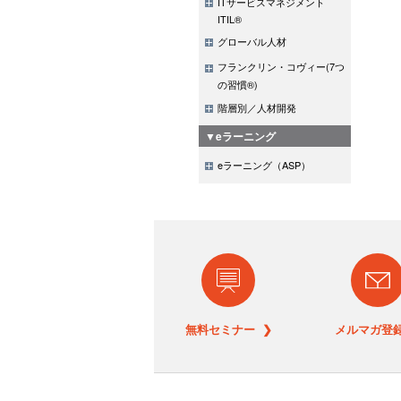
ITサービスマネジメント
ITIL®
グローバル人材
フランクリン・コヴィー(7つ
の習慣®)
階層別／人材開発
▼eラーニング
eラーニング（ASP）
無料セミナー ❯
メルマガ登録