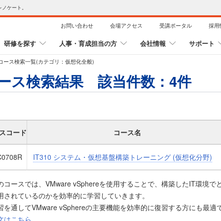
レノケート。
お問い合わせ
会場アクセス
受講ポータル
採用
研修を探す
人事・育成担当の方
会社情報
サポート
コース検索一覧(カテゴリ：仮想化全般)
ース検索結果 該当件数：
4
件
スコード
コース名
C0708R
IT310 システム・仮想基盤構築トレーニング (仮想化分野)
のコースでは、VMware vSphereを使用することで、構築したIT環
用されているのかを効率的に学習していきます。
習を通してVMware vSphereの主要機能を効率的に復習する方にも最適
文はこちら