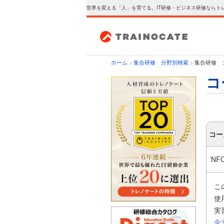
世界を変える「人」を育てる。IT研修・ビジネス研修ならト
ホーム
>
集合研修 分野別検索
>
集合研修 
コ
コー
NF
こ
使
実
全