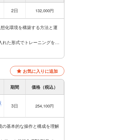
2日
132,000円
、仮想化環境を構築する方法と運
入れた形式でトレーニングを行
お気に入りに追加
期間
価格（税込）
仮
3日
254,100円
twork)環境の基本的な操作と構成を理解