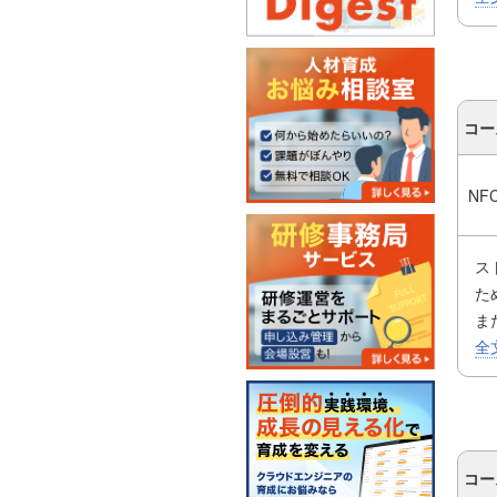
コー
NF
ス
た
ま
設
全
S
紹
ス
コー