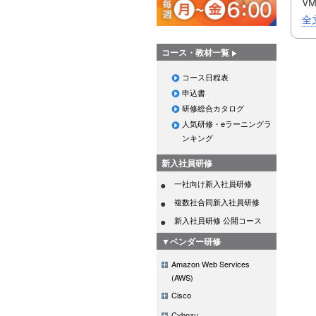
V
す
全
V
ラ
コース・教材一覧
構
コース日程表
従
申込書
ウ
研修総合カタログ
本
人気研修・eラーニングラ
し
ンキング
新入社員研修
一社向け新入社員研修
複数社合同新入社員研修
新入社員研修 公開コース
▼ベンダー研修
Amazon Web Services
(AWS)
Cisco
Cybozu