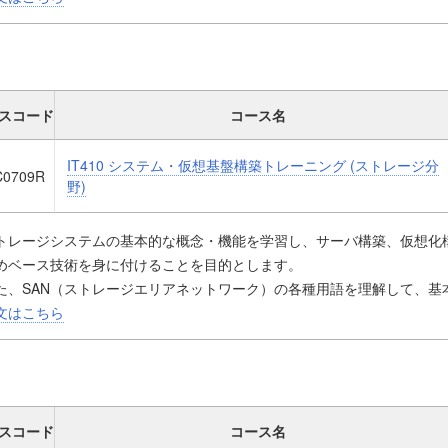
スコード
コース名
IT410 システム・仮想基盤構築トレーニング (ストレージ分
C0709R
野)
トレージシステムの基本的な概念・機能を学習し、サーバ構築、仮想化
めベース技術を身に付けることを目的とします。
た、SAN（ストレージエリアネットワーク）の各種用語を理解して、基
定ができるようになることを目的とします。
文はこちら
ANを構成する際に使用するFibre ChannelやiSCSIの概念・機能・メ
介します。
トレージ製品を使用した実機演習を通して、講義内容の理解を深めます
スコード
コース名