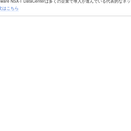
Mware NSX-T DataCenterは多くの企業で導入が進んでいる代表的な
。
文はこちら
Mware NSX-T DataCenterではネットワーク仮想化/SDNを実現する
ンサー/VPN/ファイアウォール/IDSなどの機能を有しており、単一ベ
成でセキュアなSDN環境を実現できます。
来の物理機器を単純に仮想アプライアンスにしたのではなく、分散スイッ
ォールなど、仮想環境に最適化された実装技術が使用されています。
研修では、NSX-Tで使用されている多くの技術に関して、要点を押さ
て、実装技術を習得します。