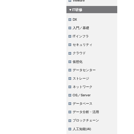
▼IT研修
DX
入門／基礎
ITインフラ
セキュリティ
クラウド
仮想化
データセンター
ストレージ
ネットワーク
OS／Server
データベース
データ分析・活用
ブロックチェーン
人工知能(AI)