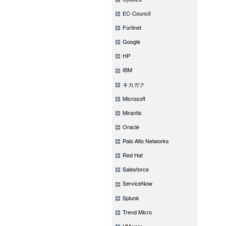
EC-Council
Fortinet
Google
HP
IBM
キカガク
Microsoft
Mirantis
Oracle
Palo Alto Networks
Red Hat
Salesforce
ServiceNow
Splunk
Trend Micro
VMware