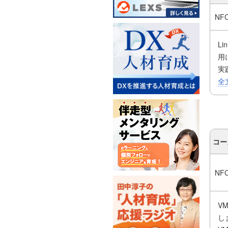
NF
L
用
実
い
全
コー
NF
VM
し