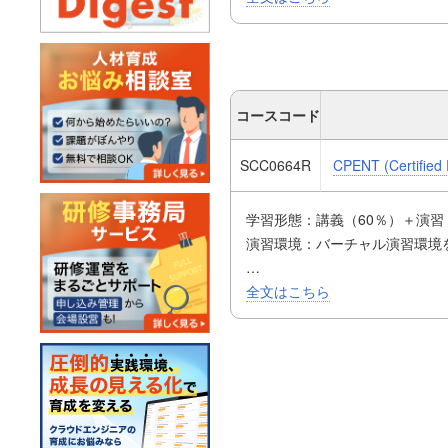
「効果的な侵入テストを実行す
CPENTv2では、AI活用に
コースコード
SCC0664R
CPENT (Certified 
学習形態：講義（60％）＋演習
演習環境：バーチャル演習環境
攻撃、悪用、回避、防御が必要
全文はこちら
「効果的な侵入テストを実行す
CPENTv2では、AI活用に