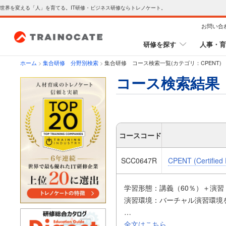
世界を変える「人」を育てる。IT研修・ビジネス研修ならトレノケート。
お問い合
研修を探す
人事・育
ホーム
>
集合研修 分野別検索
>
集合研修 コース検索一覧(カテゴリ：CPENT)
コース検索結果
コースコード
SCC0647R
CPENT (Certified 
学習形態：講義（60％）＋演習
演習環境：バーチャル演習環境
攻撃、悪用、回避、防御が必要
全文はこちら