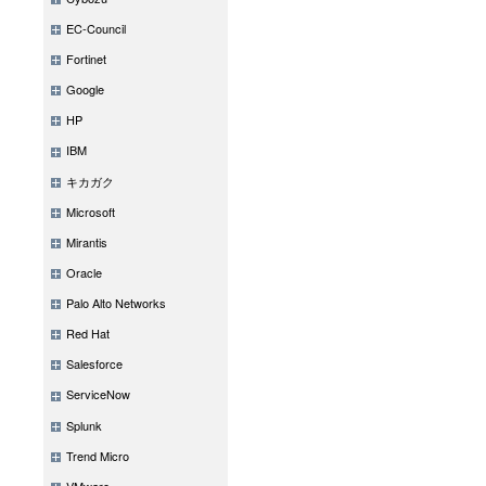
EC-Council
Fortinet
Google
HP
IBM
キカガク
Microsoft
Mirantis
Oracle
Palo Alto Networks
Red Hat
Salesforce
ServiceNow
Splunk
Trend Micro
VMware