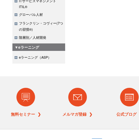
ITサービスマネジメント
ITIL®
グローバル人材
フランクリン・コヴィー(7つ
の習慣®)
階層別／人材開発
▼eラーニング
eラーニング（ASP）
無料セミナー ❯
メルマガ登録 ❯
公式ブログ 