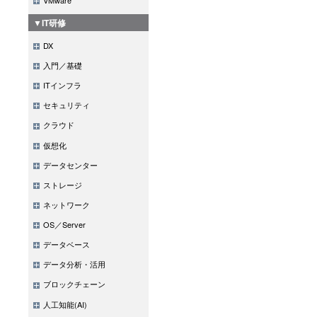
▼IT研修
DX
入門／基礎
ITインフラ
セキュリティ
クラウド
仮想化
データセンター
ストレージ
ネットワーク
OS／Server
データベース
データ分析・活用
ブロックチェーン
人工知能(AI)