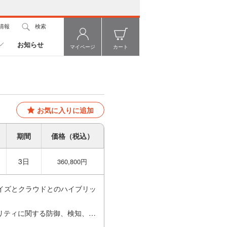
情報
検索
お知らせ
マイページ
カート
お気に入りに追加
期間
価格（税込）
3日
360,800円
イズとクラウドとのハイブリッ
リティに関する防御、検知、対
にすることができ、ネットワー