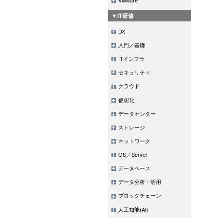
▼IT研修
DX
入門／基礎
ITインフラ
セキュリティ
クラウド
仮想化
データセンター
ストレージ
ネットワーク
OS／Server
データベース
データ分析・活用
ブロックチェーン
人工知能(AI)