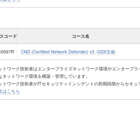
の構築や再構築時にも潜在的なリスクを排除することができます。また
的なセキュリティサイクルに基づいたセキュリティシステムを構築、運
ー犯罪者の先を行くことができます。
ND (認定ネットワークディフェンダー)は、組織が包括的なネットワー
スコード
コース名
よび維持するために役立つネットワークセキュリティコースです。組織
をレビュー、テストする必要があるかを特定し、ネットワークのリスク
ワークセキュリティ技術者に求められるスキルの習得を支援します。
C0597R
CND (Certified Network Defender) v3 -GSX主催-
ットワーク技術者はエンタープライズネットワーク環境やエンタープラ
なネットワーク環境を構築・管理しています。
ットワーク技術者がITセキュリティインシデントの初期段階からセキュ
、そしてリスクの予見ができれば、企業や組織は、事態の悪化を最小限
文はこちら
の構築や再構築時にも潜在的なリスクを排除することができます。また
的なセキュリティサイクルに基づいたセキュリティシステムを構築、運
ー犯罪者の先を行くことができます。
ND (認定ネットワークディフェンダー)は、組織が包括的なネットワー
よび維持するために役立つネットワークセキュリティコースです。組織
をレビュー、テストする必要があるかを特定し、ネットワークのリスク