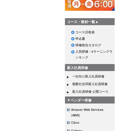
コース・教材一覧
コース日程表
申込書
研修総合カタログ
人気研修・eラーニングラ
ンキング
新入社員研修
一社向け新入社員研修
複数社合同新入社員研修
新入社員研修 公開コース
▼ベンダー研修
Amazon Web Services
(AWS)
Cisco
Cybozu