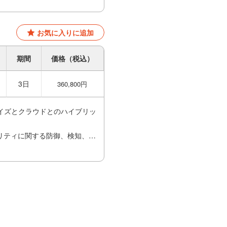
、リスクの予見を含む継続的で
用、改善することにより、サイ
お気に入りに追加
クセキュリティシステムを作成
期間
価格（税込）
のセキュリティについてどの部
を防止、軽減するために、ネッ
3日
360,800円
イズとクラウドとのハイブリッ
リティに関する防御、検知、対
にすることができ、ネットワー
、リスクの予見を含む継続的で
用、改善することにより、サイ
クセキュリティシステムを作成
のセキュリティについてどの部
を防止、軽減するために、ネッ