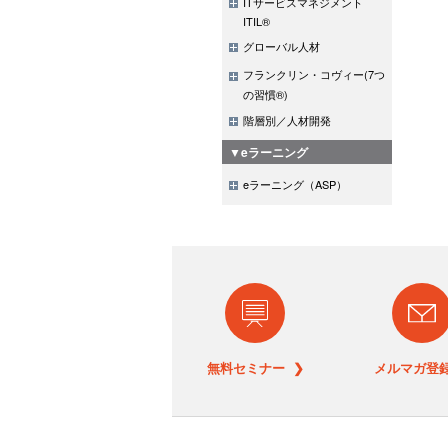
ITサービスマネジメント
ITIL®
グローバル人材
フランクリン・コヴィー(7つ
の習慣®)
階層別／人材開発
▼eラーニング
eラーニング（ASP）
無料セミナー ❯
メルマガ登録