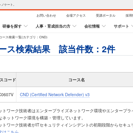
レノケート。
お問い合わせ
会場アクセス
受講ポータル
採用
研修を探す
人事・育成担当の方
会社情報
サポート
コース検索一覧(カテゴリ：CND)
ース検索結果 該当件数：
2
件
スコード
コース名
C0607V
CND (Certified Network Defender) v3
ットワーク技術者はエンタープライズネットワーク環境やエンタープラ
なネットワーク環境を構築・管理しています。
ットワーク技術者がITセキュリティインシデントの初期段階からセキュ
、そしてリスクの予見ができれば、企業や組織は、事態の悪化を最小限
文はこちら