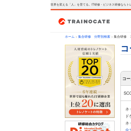
世界を変える「人」を育てる。IT研修・ビジネス研修ならト
ホーム
>
集合研修 分野別検索
>
集合研修 
コ
コー
SC
ネ
ド
ネ
応
全