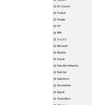
EC-Council
Fortinet
Google
HP
IBM
キカガク
Microsoft
Mirantis
Oracle
Palo Alto Networks
Red Hat
Salesforce
ServiceNow
Splunk
Trend Micro
VMware