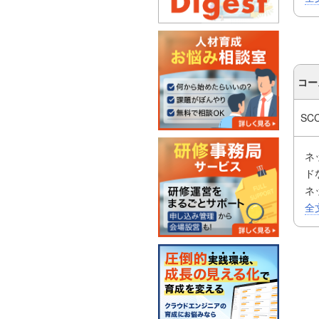
ク
動
バ
C
コー
お
分
ト
SC
ネ
ド
ネ
応
全
ク
動
バ
C
お
分