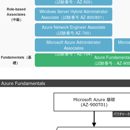
（試験番号：AZ-500）
Role-based
Windows Server Hybrid Administrator
Associates
Associate（試験番号 AZ-800/801）
（中級）
Azure Network Engineer Associate
（試験番号 AZ-700）
Microsoft Azure Administrator
Micros
Associates
（試験番号：AZ-104）
Azure Fundamenta
Fundamentals（基
礎）
（試験番号：AZ-90