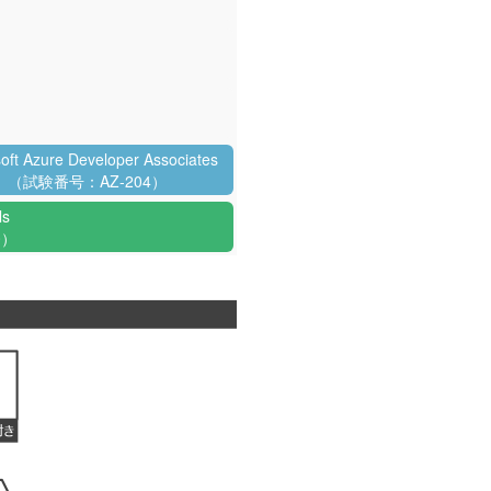
oft Azure Developer Associates
（試験番号：AZ-204）
ls
0）