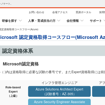
レノケート。
お問い合わせ
会場アクセス
受講ポータル
採用
研修を探す
人事・育成担当の方
会社情報
サポート
ft 認定資格取得コースフロー(Azure)
icrosoft 認定資格取得コースフロー(Microsoft Az
認定資格体系
Microsoft認定資格
※（ )内は資格取得に必要な試験の番号です。またExpert資格取得には
インフラ管理エンジニア
ア
Role-based
Azure Solutions Architect Expert
Expert
（試験番号：AZ-305）
（上級）
Azure Security Engineer Associate