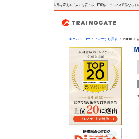
世界を変える「人」を育てる。IT研修・ビジネス研修ならト
ホーム
>
コースフローから探す
>
Microso
M