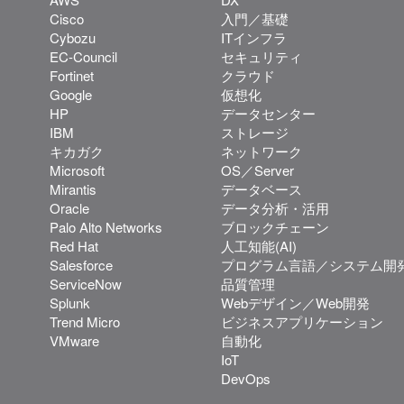
Cisco
入門／基礎
Cybozu
ITインフラ
EC-Council
セキュリティ
Fortinet
クラウド
Google
仮想化
HP
データセンター
IBM
ストレージ
キカガク
ネットワーク
Microsoft
OS／Server
Mirantis
データベース
Oracle
データ分析・活用
Palo Alto Networks
ブロックチェーン
Red Hat
人工知能(AI)
Salesforce
プログラム言語／システム開
ServiceNow
品質管理
Splunk
Webデザイン／Web開発
Trend Micro
ビジネスアプリケーション
VMware
自動化
IoT
DevOps