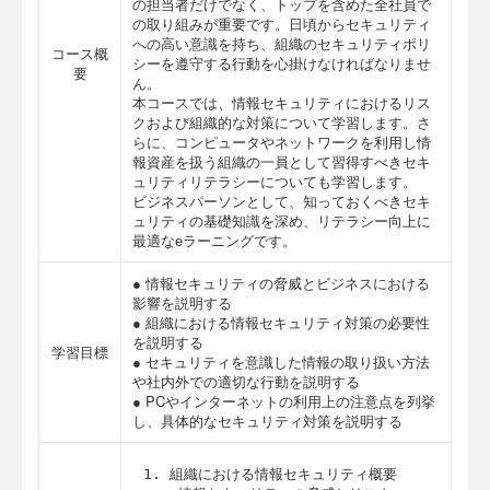
の担当者だけでなく、トップを含めた全社員で
の取り組みが重要です。日頃からセキュリティ
への高い意識を持ち、組織のセキュリティポリ
コース概
シーを遵守する行動を心掛けなければなりませ
要
ん。
本コースでは、情報セキュリティにおけるリス
クおよび組織的な対策について学習します。さ
らに、コンピュータやネットワークを利用し情
報資産を扱う組織の一員として習得すべきセキ
ュリティリテラシーについても学習します。
ビジネスパーソンとして、知っておくべきセキ
ュリティの基礎知識を深め、リテラシー向上に
最適なeラーニングです。
● 情報セキュリティの脅威とビジネスにおける
影響を説明する
● 組織における情報セキュリティ対策の必要性
を説明する
学習目標
● セキュリティを意識した情報の取り扱い方法
や社内外での適切な行動を説明する
● PCやインターネットの利用上の注意点を列挙
し、具体的なセキュリティ対策を説明する
1. 組織における情報セキュリティ概要
