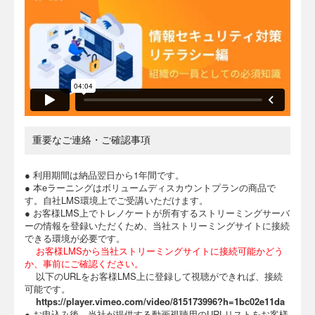
重要なご連絡・ご確認事項
● 利用期間は納品翌日から1年間です。
● 本eラーニングはボリュームディスカウントプランの商品で
す。自社LMS環境上でご受講いただけます。
● お客様LMS上でトレノケートが所有するストリーミングサーバ
ーの情報を登録いただくため、当社ストリーミングサイトに接続
できる環境が必要です。
お客様LMSから
当社ストリーミングサイトに接続可能かどう
か、事前にご確認ください。
以下のURLをお客様LMS上に登録して視聴ができれば、接続
可能です。
https://player.vimeo.com/video/815173996?h=1bc02e11da
● お申込み後、当社が提供する動画視聴用のURLリストをお客様