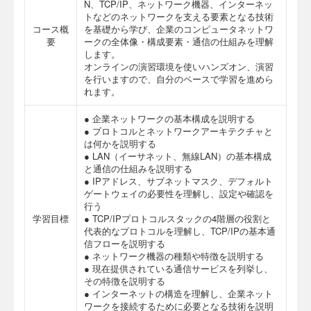
N、TCP/IP、ネットワーク機器、インターネッ
トなどのネットワークを支える要素となる技術
コース概
を基礎から学び、企業のコンピュータネットワ
要
ークの全体像・構成要素・通信の仕組みを理解
します。
オンラインの演習環境を使いハンズオン、演習
を行いますので、自分のペースで学習を進めら
れます。
● 企業ネットワークの基本構成を説明する
● プロトコルとネットワークアーキテクチャと
は何かを説明する
● LAN（イーサネット、無線LAN）の基本構成
と通信の仕組みを説明する
● IPアドレス、サブネットマスク、デフォルト
ゲートウェイの必要性を理解し、設定や確認を
行う
学習目標
● TCP/IPプロトコルスタックの4階層の役割と
代表的なプロトコルを理解し、TCP/IPの基本通
信フローを説明する
● ネットワーク機器の種類や特徴を説明する
● 現在提供されている通信サービスを列挙し、
その特徴を説明する
● インターネットの構造を理解し、企業ネット
ワークを接続するために必要となる技術を説明