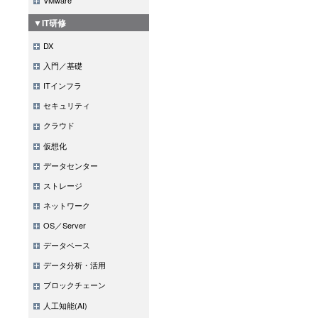
▼IT研修
DX
入門／基礎
ITインフラ
セキュリティ
クラウド
仮想化
データセンター
ストレージ
ネットワーク
OS／Server
データベース
データ分析・活用
ブロックチェーン
人工知能(AI)