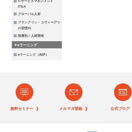
ITサービスマネジメント
ITIL®
グローバル人材
フランクリン・コヴィー(7つ
の習慣®)
階層別／人材開発
▼eラーニング
eラーニング（ASP）
無料セミナー ❯
メルマガ登録 ❯
公式ブログ 