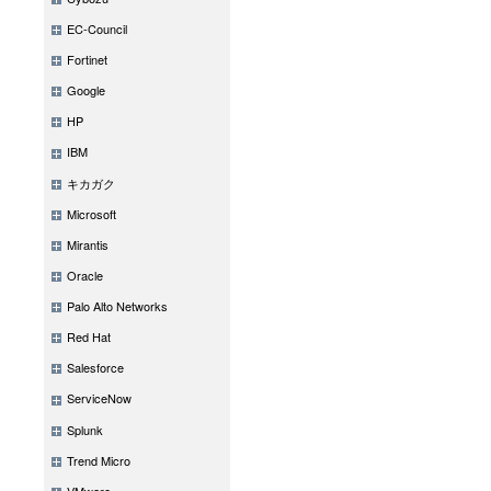
EC-Council
Fortinet
Google
HP
IBM
キカガク
Microsoft
Mirantis
Oracle
Palo Alto Networks
Red Hat
Salesforce
ServiceNow
Splunk
Trend Micro
VMware