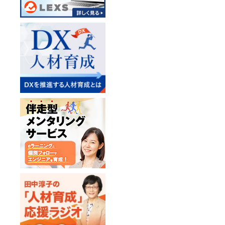
り、実際の現場での
・IoTモジュール
活用いただくこと
「Raspberry 
・IoTモジュール
法の概要を学習
・Pythonおよ
本研修では、利用
り、実際の現場での
活用いただくこと