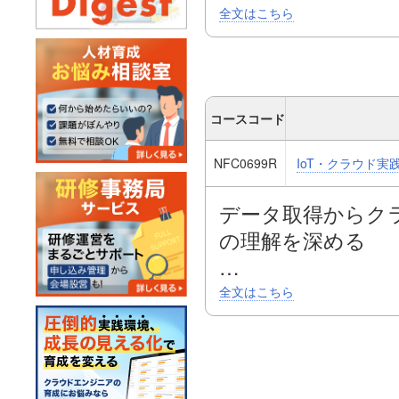
本講座ではIoT 
全文はこちら
から、データ活用ま
Learningへの理
IoT モジュール
コースコード
「Raspberry
NFC0699R
IoT・クラウド実践【
験します。
IoTモジュールから
データ取得からクラ
Learning」の
の理解を深める
の仕組みを構築し
第4次産業革命の
全文はこちら
後半では、IoTセ
IoT技術。本講座
あるセンサーを使い
ータ取得から外部
を経験しながらIo
本研修では、利用