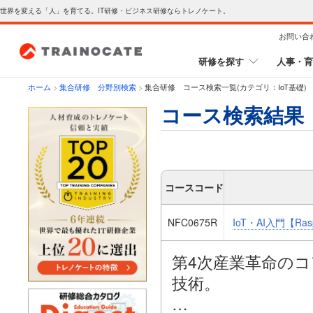
世界を変える「人」を育てる。IT研修・ビジネス研修ならトレノケート。
お問い合
研修を探す
人事・育
ホーム
>
集合研修 分野別検索
>
集合研修 コース検索一覧(カテゴリ：IoT基礎)
コース検索結果
コースコード
NFC0675R
IoT・AI入門【Ra
第4次産業革命のコ
技術。